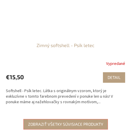
Zimný softshell - Psík letec
Vypredané
€15,50
DETAIL
Softshell - Psík letec. Látka s originálnym vzorom, ktorý je
exkluzívne v tomto farebnom prevedení v ponuke len u nás! V
ponuke máme aj nažehlovačky s rovnakým motívom,...
ZOBRAZIŤ VŠETKY SÚVISIACE PRODUKTY