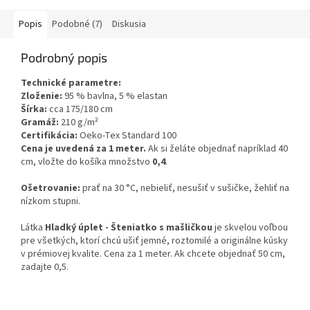
Popis
Podobné (7)
Diskusia
Podrobný popis
Technické parametre:
Zloženie:
95 % bavlna, 5 % elastan
Šírka:
cca 175/180 cm
Gramáž:
210 g/m²
Certifikácia:
Oeko-Tex Standard 100
Cena je uvedená za 1 meter.
Ak si želáte objednať napríklad 40
cm, vložte do košíka množstvo
0,4
.
Ošetrovanie:
prať na 30 °C, nebieliť, nesušiť v sušičke, žehliť na
nízkom stupni.
Látka
Hladký úplet - Šteniatko s mašličkou
je skvelou voľbou
pre všetkých, ktorí chcú ušiť jemné, roztomilé a originálne kúsky
v prémiovej kvalite. Cena za 1 meter. Ak chcete objednať 50 cm,
zadajte 0,5.