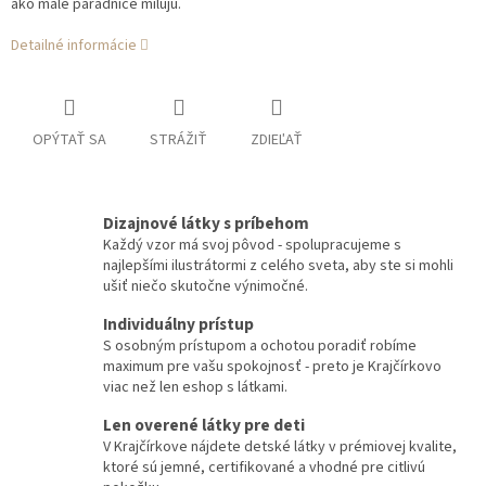
ako malé parádnice milujú.
Detailné informácie
OPÝTAŤ SA
STRÁŽIŤ
ZDIEĽAŤ
Dizajnové látky s príbehom
Každý vzor má svoj pôvod - spolupracujeme s
najlepšími ilustrátormi z celého sveta, aby ste si mohli
ušiť niečo skutočne výnimočné.
Individuálny prístup
S osobným prístupom a ochotou poradiť robíme
maximum pre vašu spokojnosť - preto je Krajčírkovo
viac než len eshop s látkami.
Len overené látky pre deti
V Krajčírkove nájdete detské látky v prémiovej kvalite,
ktoré sú jemné, certifikované a vhodné pre citlivú