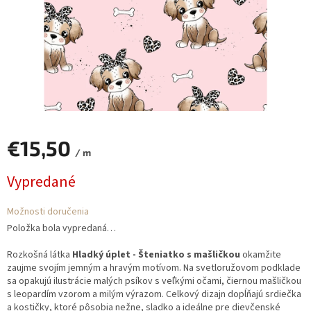
€15,50
/ m
Jednotková
Vypredané
cena:
Možnosti doručenia
Položka bola vypredaná…
Rozkošná látka
Hladký úplet - Šteniatko s mašličkou
okamžite
zaujme svojím jemným a hravým motívom. Na svetloružovom podklade
sa opakujú ilustrácie malých psíkov s veľkými očami, čiernou mašličkou
s leopardím vzorom a milým výrazom. Celkový dizajn dopĺňajú srdiečka
a kostičky, ktoré pôsobia nežne, sladko a ideálne pre dievčenské