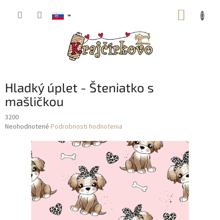
Prejsť
NÁKUP
na
obsah
KOŠÍK
Hladký úplet - Šteniatko s
mašličkou
3200
Priemerné
Neohodnotené
Podrobnosti hodnotenia
hodnotenie
produktu
je
0,0
z
5
hviezdičiek.