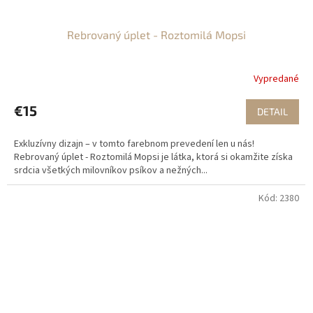
Rebrovaný úplet - Roztomilá Mopsi
Vypredané
€15
DETAIL
Exkluzívny dizajn – v tomto farebnom prevedení len u nás!
Rebrovaný úplet - Roztomilá Mopsi je látka, ktorá si okamžite získa
srdcia všetkých milovníkov psíkov a nežných...
Kód:
2380