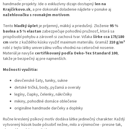
handmade projekty. Ide o exkluzívny dizajn dostupný
len na
Krajčírkovo.sk
, a pre dokonalé doladenie nájdete v ponuke aj
nažehlovačku s rovnakým motívom
.
Tento
hladký úplet
je príjemný, mäkký a priedušný. Zloženie
95 %
bavlna a 5 % elastan
zabezpečuje pohodlnú pružnosť, ktorá sa
prispôsobí pohybu a zároveň si zachová tvar. Vďaka
šírke cca 175/180
cm
viete z každého kúsku využiť maximum materiálu. Gramáž
210 g/m²
robí z tejto látky univerzálnu voľbu vhodnú na celoročné nosenie.
Materiál je navyše
certifikovaný podľa Oeko-Tex Standard 100
,
takže je bezpečný aj pre najmenších.
Možnosti využitia:
dievčenské šaty, tuniky, sukne
detské tričká, body, pyžamá a overaly
legíny, čiapky, čelenky, nákrčníky
mikiny, pohodlné domáce oblečenie
originálne handmade darčeky a doplnky
Ručne kreslený psíkový motív dodáva látke jedinečný charakter. Každý
vytvorený kúsok bude pôsobiť nežne, milo a výnimočne - presne tak,