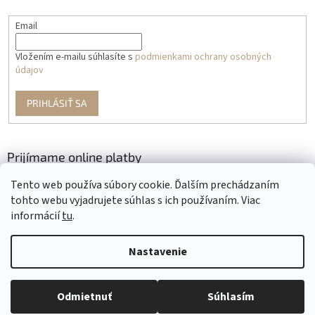
Email
Vložením e-mailu súhlasíte s
podmienkami ochrany osobných
údajov
PRIHLÁSIŤ SA
Prijímame online platby
Tento web používa súbory cookie. Ďalším prechádzaním
tohto webu vyjadrujete súhlas s ich používaním. Viac
informácií
tu
.
Nastavenie
Vytvoril Shoptet
Odmietnuť
Súhlasím
Copyright 2026
Krajčírkovo
. Všetky práva vyhradené.