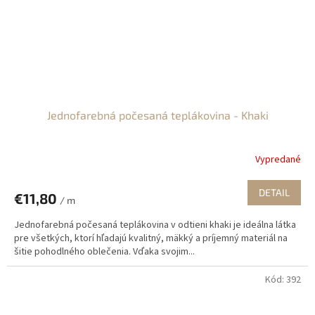
Jednofarebná počesaná teplákovina - Khaki
Vypredané
DETAIL
€11,80
/ m
Jednofarebná počesaná teplákovina v odtieni khaki je ideálna látka
pre všetkých, ktorí hľadajú kvalitný, mäkký a príjemný materiál na
šitie pohodlného oblečenia. Vďaka svojim...
Kód:
392