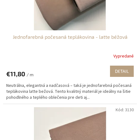
k
t
o
v
Jednofarebná počesaná teplákovina - latte béžová
Vypredané
DETAIL
€11,80
/ m
Neutrálna, elegantná a nadčasová – taká je jednofarebná počesaná
teplákovina latte bežová. Tento kvalitný materiál je ideálny na šitie
pohodlného a teplého oblečenia pre deti aj...
Kód:
3130