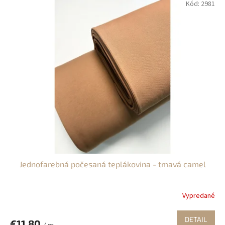
Kód:
2981
Jednofarebná počesaná teplákovina - tmavá camel
Vypredané
DETAIL
€11,80
/ m