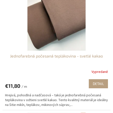
Jednofarebná počesaná teplákovina - svetlé kakao
Vypredané
DETAIL
€11,80
/ m
Hrejivá, pohodlná a nadčasová – taká je jednofarebná počesaná
teplákovina v odtieni svetlé kakao. Tento kvalitný materiál je ideálny
na šitie mikín, teplákov, mikinových súprav,...