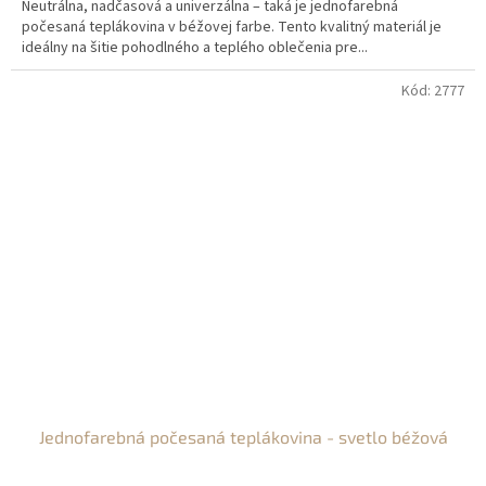
Neutrálna, nadčasová a univerzálna – taká je jednofarebná
počesaná teplákovina v béžovej farbe. Tento kvalitný materiál je
ideálny na šitie pohodlného a teplého oblečenia pre...
Kód:
2777
Jednofarebná počesaná teplákovina - svetlo béžová