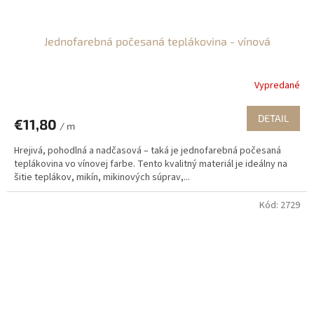
Jednofarebná počesaná teplákovina - vínová
Vypredané
DETAIL
€11,80
/ m
Hrejivá, pohodlná a nadčasová – taká je jednofarebná počesaná
teplákovina vo vínovej farbe. Tento kvalitný materiál je ideálny na
šitie teplákov, mikín, mikinových súprav,...
Kód:
2729