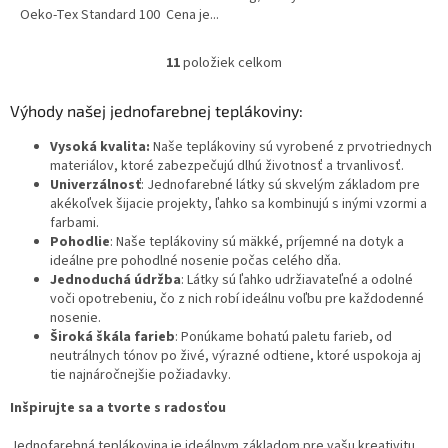
Oeko-Tex Standard 100 Cena je...
11
položiek celkom
O
v
l
Výhody našej jednofarebnej teplákoviny:
á
d
Vysoká kvalita:
Naše teplákoviny sú vyrobené z prvotriednych
a
materiálov, ktoré zabezpečujú dlhú životnosť a trvanlivosť.
c
Univerzálnosť
: Jednofarebné látky sú skvelým základom pre
i
akékoľvek šijacie projekty, ľahko sa kombinujú s inými vzormi a
e
farbami.
p
Pohodlie
: Naše teplákoviny sú mäkké, príjemné na dotyk a
r
ideálne pre pohodlné nosenie počas celého dňa.
v
Jednoduchá údržba
: Látky sú ľahko udržiavateľné a odolné
k
voči opotrebeniu, čo z nich robí ideálnu voľbu pre každodenné
y
nosenie.
v
Široká škála farieb
: Ponúkame bohatú paletu farieb, od
ý
neutrálnych tónov po živé, výrazné odtiene, ktoré uspokoja aj
p
tie najnáročnejšie požiadavky.
i
Inšpirujte sa a tvorte s radosťou
s
u
Jednofarebná teplákovina je ideálnym základom pre vašu kreativitu.