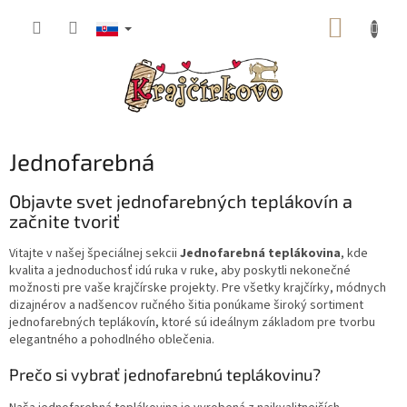
Prejsť
NÁKUP
na
obsah
KOŠÍK
Jednofarebná
Objavte svet jednofarebných teplákovín a
začnite tvoriť
Vitajte v našej špeciálnej sekcii
Jednofarebná teplákovina
, kde
kvalita a jednoduchosť idú ruka v ruke, aby poskytli nekonečné
možnosti pre vaše krajčírske projekty. Pre všetky krajčírky, módnych
dizajnérov a nadšencov ručného šitia ponúkame široký sortiment
jednofarebných teplákovín, ktoré sú ideálnym základom pre tvorbu
elegantného a pohodlného oblečenia.
Prečo si vybrať jednofarebnú teplákovinu?