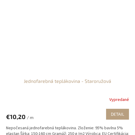
Jednofarebná teplákovina - Staroružová
Vypredané
DETAIL
€10,20
/ m
Nepočesaná jednofarebná teplákovina. Zloženie: 95% bavlna 5%
elastan Šírka: 150-160 cm Gramáž: 250 g/m2 Výrobca: EU Certifikácia: