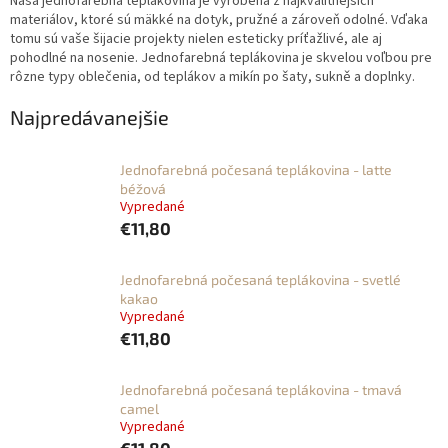
Naša jednofarebná teplákovina je vyrobená z najkvalitnejších
materiálov, ktoré sú mäkké na dotyk, pružné a zároveň odolné. Vďaka
tomu sú vaše šijacie projekty nielen esteticky príťažlivé, ale aj
pohodlné na nosenie. Jednofarebná teplákovina je skvelou voľbou pre
rôzne typy oblečenia, od teplákov a mikín po šaty, sukně a doplnky.
Najpredávanejšie
Jednofarebná počesaná teplákovina - latte
béžová
Vypredané
€11,80
Jednofarebná počesaná teplákovina - svetlé
kakao
Vypredané
€11,80
Jednofarebná počesaná teplákovina - tmavá
camel
Vypredané
€11,80