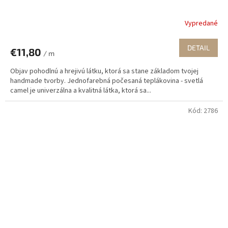
Vypredané
DETAIL
€11,80
/ m
Objav pohodlnú a hrejivú látku, ktorá sa stane základom tvojej
handmade tvorby. Jednofarebná počesaná teplákovina - svetlá
camel je univerzálna a kvalitná látka, ktorá sa...
Kód:
2786