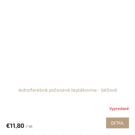
Jednofarebná počesaná teplákovina - béžová
Vypredané
DETAIL
€11,80
/ m