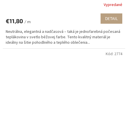
Vypredané
DETAIL
€11,80
/ m
Neutrálna, elegantná a nadčasová – taká je jednofarebná počesaná
teplákovina v svetlo béžovej farbe. Tento kvalitný materiál je
ideálny na šitie pohodlného a teplého oblečenia...
Kód:
2774