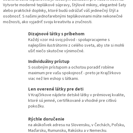
Vytvorte moderné teplákové súpravy, štýlové mikiny, elegantné šaty
alebo praktické doplnky, ktoré budú odrážať váš jedinečný štýl a
osobnosť. S našimi jednofarebnými teplákovinami máte nekonečné
možnosti, ako vyjadriť svoju kreativitu a zručnosti.
Dizajnové látky s príbehom
Každý vzor má svoj pôvod - spolupracujeme s
najlepšími ilustrátormi z celého sveta, aby ste si mohli
ušiť niečo skutočne výnimočné.
Individuálny prístup
S osobným prístupom a ochotou poradiť robíme
maximum pre vašu spokojnosť - preto je Krajčírkovo
viac než len eshop s látkami.
Len overené látky pre deti
V Krajčírkove nájdete detské látky v prémiovej kvalite,
ktoré sú jemné, certifikované a vhodné pre citlivú
pokožku.
Rýchle doručenie
na akúkoľvek adresu na Slovensku, v Čechách, Poľsku,
Maďarsku, Rumunsku, Rakúsku a v Nemecku.