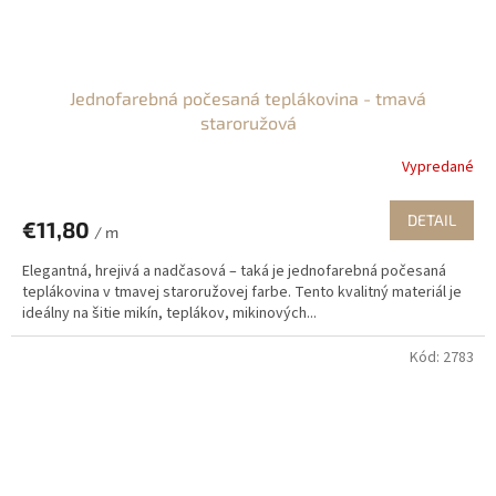
Jednofarebná počesaná teplákovina - tmavá
staroružová
Vypredané
DETAIL
€11,80
/ m
Elegantná, hrejivá a nadčasová – taká je jednofarebná počesaná
teplákovina v tmavej staroružovej farbe. Tento kvalitný materiál je
ideálny na šitie mikín, teplákov, mikinových...
Kód:
2783