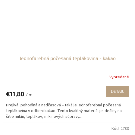
Jednofarebná počesaná teplákovina - kakao
Vypredané
DETAIL
€11,80
/ m
Hrejivá, pohodlná a nadčasová – taká je jednofarebná počesaná
teplákovina v odtieni kakao. Tento kvalitný materiál je ideálny na
šitie mikín, teplákov, mikinových súprav,...
Kód:
2780