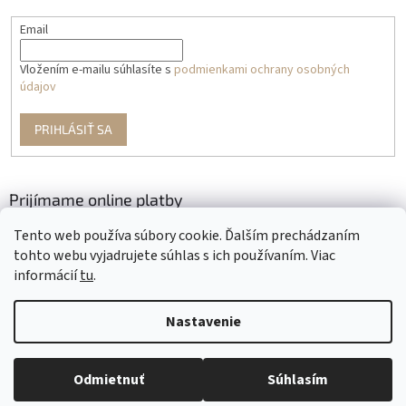
Email
Vložením e-mailu súhlasíte s
podmienkami ochrany osobných
údajov
PRIHLÁSIŤ SA
Prijímame online platby
Tento web používa súbory cookie. Ďalším prechádzaním
tohto webu vyjadrujete súhlas s ich používaním. Viac
informácií
tu
.
Nastavenie
Vytvoril Shoptet
Odmietnuť
Súhlasím
Copyright 2026
Krajčírkovo
. Všetky práva vyhradené.