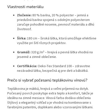
Vlastnosti materiálu
Zloženie:
80 % bavlna, 20 % polyester – jemná a
priedušná bavlna spojená s odolným polyesterom
zaručuje pohodlné nosenie, pevnosť materiálu a dlhú
životnosť.
Šírka:
180 cm – široká látka, ktorá umožňuje efektívne
využitie pri šití rôznych projektov.
Gramáž:
320 g/m² – hrejivá a pevná látka vhodná na
jesenné a zimné oblečenie.
Certifikácia:
Oeko-Tex Standard 100 – zdravotne
nezávadná látka, bezpečná aj pre deti a bábätká.
Prečo si vybrať počesanú teplákovinu vínovú?
Teplákovina je mäkká, hrejivá a veľmi príjemná na dotyk.
Počesaný povrch poskytuje extra teplo a komfort, takže je
ideálna na zimné mesiace. Vínová farba dodáva oblečeniu
štýlový a elegantný vzhľad a je vhodná na kombinovanie s
farebnými patentmi, doplnkami alebo vzorovanými látkami.