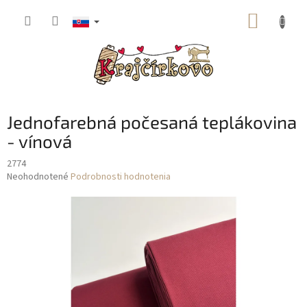
Prejsť
NÁKUP
na
obsah
KOŠÍK
Jednofarebná počesaná teplákovina
- vínová
2774
Priemerné
Neohodnotené
Podrobnosti hodnotenia
hodnotenie
produktu
je
0,0
z
5
hviezdičiek.