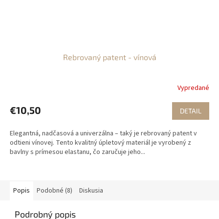
Rebrovaný patent - vínová
Vypredané
€10,50
DETAIL
Elegantná, nadčasová a univerzálna – taký je rebrovaný patent v
odtieni vínovej. Tento kvalitný úpletový materiál je vyrobený z
bavlny s prímesou elastanu, čo zaručuje jeho...
Popis
Podobné (8)
Diskusia
Podrobný popis