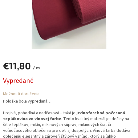
€11,80
/ m
Jednotková
Vypredané
cena:
Možnosti doručenia
Položka bola vypredaná…
Hrejivá, pohodlná a nadčasová – taká je
jednofarebná počesaná
teplákovina vo vínovej farbe
. Tento kvalitný materiál je ideálny na
šitie teplákov, mikín, mikinových súprav, mikinových šiat či
voľnočasového oblečenia pre deti aj dospelých. Vínová farba dodáva
oblečeniu elegantný a zároveň štýlový vzhľad, ktorý sa ľahko