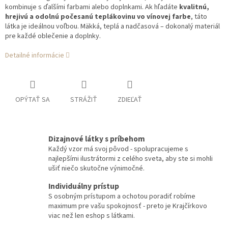
kombinuje s ďalšími farbami alebo doplnkami. Ak hľadáte
kvalitnú,
hrejivú a odolnú počesanú teplákovinu vo vínovej farbe
, táto
látka je ideálnou voľbou. Mäkká, teplá a nadčasová – dokonalý materiál
pre každé oblečenie a doplnky.
Detailné informácie
OPÝTAŤ SA
STRÁŽIŤ
ZDIEĽAŤ
Dizajnové látky s príbehom
Každý vzor má svoj pôvod - spolupracujeme s
najlepšími ilustrátormi z celého sveta, aby ste si mohli
ušiť niečo skutočne výnimočné.
Individuálny prístup
S osobným prístupom a ochotou poradiť robíme
maximum pre vašu spokojnosť - preto je Krajčírkovo
viac než len eshop s látkami.