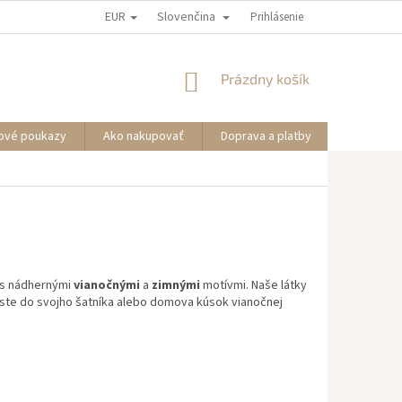
EUR
Slovenčina
Prihlásenie
NÁKUPNÝ
Prázdny košík
KOŠÍK
ové poukazy
Ako nakupovať
Doprava a platby
Informáci
u s nádhernými
vianočnými
a
zimnými
motívmi. Naše látky
ineste do svojho šatníka alebo domova kúsok vianočnej