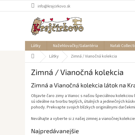
Prejsť
info@krajcirkovo.sk
na
obsah
Látky
Nažehlovačky/Galantéria
Natali Collect
Domov
Látky
Zimná / Vianočná kolekcia
Zimná / Vianočná kolekcia
Zimná a Vianočná kolekcia látok na Kr
Objavte čaro zimy a Vianoc s našou špeciálnou kolekciou
sú ideálne na tvorbu teplých, útulných a jedinečných kús
pohody. Prekvapte svojich blízkych originálnymi darčekmi
Neváhajte a vyberte si z našej zimnej a vianočnej kolekcie
Najpredávanejšie