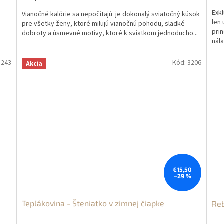
Exk
Vianočné kalórie sa nepočítajú je dokonalý sviatočný kúsok
len 
pre všetky ženy, ktoré milujú vianočnú pohodu, sladké
pri
dobroty a úsmevné motívy, ktoré k sviatkom jednoducho...
nála
3243
Kód:
3206
Akcia
€15,50
–29 %
Teplákovina - Šteniatko v zimnej čiapke
Reb