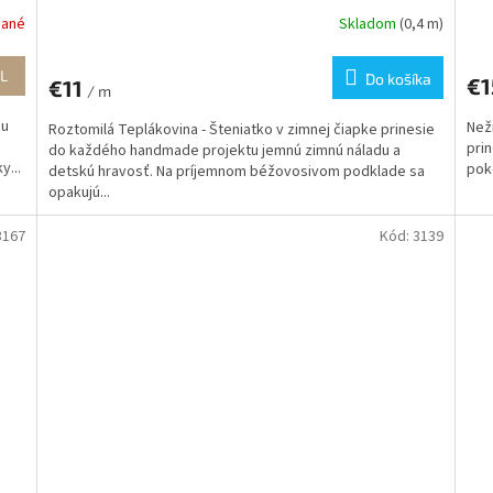
dané
Skladom
(0,4 m)
L
Do košíka
€1
€11
/ m
ou
Než
Roztomilá Teplákovina - Šteniatko v zimnej čiapke prinesie
prin
do každého handmade projektu jemnú zimnú náladu a
y...
pok
detskú hravosť. Na príjemnom béžovosivom podklade sa
opakujú...
3167
Kód:
3139