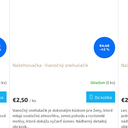
5
€4,40
%
–43 %
Nažehlovačka -Vianočný snehuliačik
Naž
8 ks)
Skladom
(5 ks)
ka
Do košíka
€2,50
€2
/ ks
,
Vianočný snehuliačik je dokonalým kúskom pre ženy, ktoré
Les
lové
milujú sviatočnú atmosféru, zimnú pohodu a roztomilé
jedn
motívy, ktoré dokážu vyčariť úsmev. Nádherný detailný
nád
obrázok...
obk