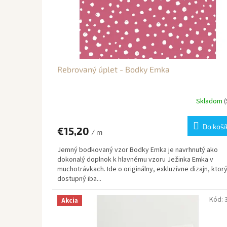
o
o
d
v
u
k
t
o
v
Rebrovaný úplet - Bodky Emka
Skladom
Do koší
€15,20
/ m
Jemný bodkovaný vzor Bodky Emka je navrhnutý ako
dokonalý doplnok k hlavnému vzoru Ježinka Emka v
muchotrávkach. Ide o originálny, exkluzívne dizajn, ktorý
dostupný iba...
Kód:
Akcia