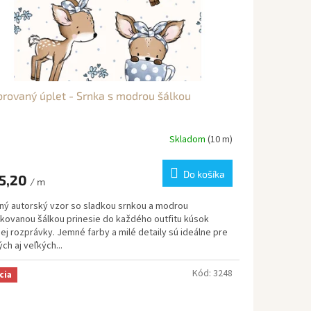
rovaný úplet - Srnka s modrou šálkou
Skladom
(10 m)
Do košíka
5,20
/ m
ný autorský vzor so sladkou srnkou a modrou
kovanou šálkou prinesie do každého outfitu kúsok
ej rozprávky. Jemné farby a milé detaily sú ideálne pre
ch aj veľkých...
Kód:
3248
cia