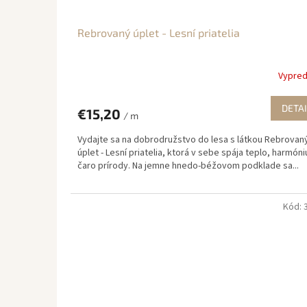
Rebrovaný úplet - Lesní priatelia
Vypre
DETAI
€15,20
/ m
Vydajte sa na dobrodružstvo do lesa s látkou Rebrovan
úplet - Lesní priatelia, ktorá v sebe spája teplo, harmóni
čaro prírody. Na jemne hnedo-béžovom podklade sa...
Kód: