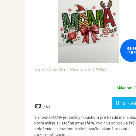
€3,9
–49 
Nažehlovačka - Vianočná MAMA
Skladom
(
Do koší
€2
/ ks
Vianočná MAMA je ideálnym kúskom pre každú maminku
ktorá miluje sviatočnú atmosféru, rodinnú pohodu a štý
oblečenie s nápadom. Nažehlovačka okamžite upúta
pozornosť svojím...