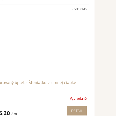
Kód:
3245
rovaný úplet - Šteniatko v zimnej čiapke
Vypredané
DETAIL
5,20
/ m