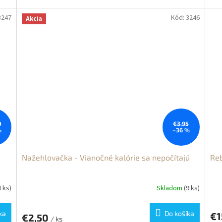
3247
Kód:
3246
Akcia
0
€3,95
%
–36 %
Nažehlovačka - Vianočné kalórie sa nepočítajú
Reb
4 ks)
Skladom
(9 ks)
ka
Do košíka
€1
€2,50
/ ks