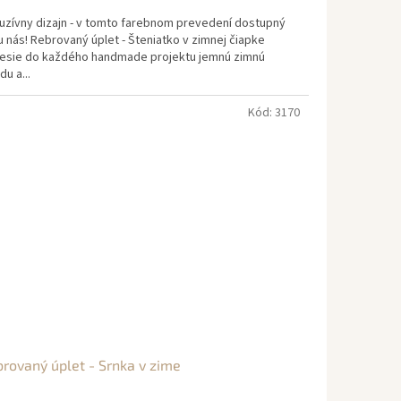
luzívny dizajn - v tomto farebnom prevedení dostupný
u nás! Rebrovaný úplet - Šteniatko v zimnej čiapke
nesie do každého handmade projektu jemnú zimnú
du a...
Kód:
3170
rovaný úplet - Srnka v zime