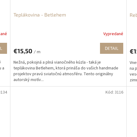
Teplákovina - Betlehem
Reb
dané
Vypredané
L
DETAIL
€15,50
€1
/ m
ý
Nežná, pokojná a plná vianočného kúzla - taká je
Vne
u a
teplákovina Betlehem, ktorá prináša do vašich handmade
na 
projektov pravú sviatočnú atmosféru. Tento originálny
ves
autorský motív...
zimn
3134
Kód:
3116