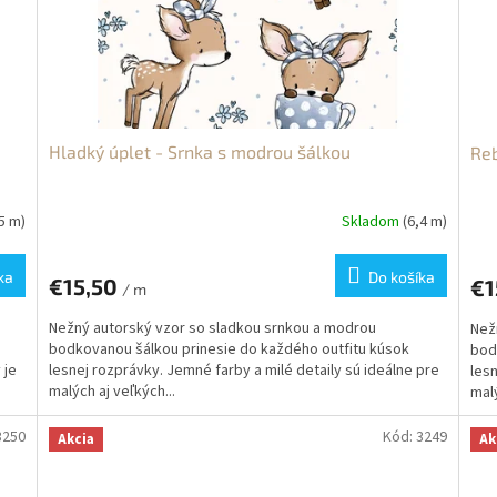
Hladký úplet - Srnka s modrou šálkou
Reb
(5 m)
Skladom
(6,4 m)
ka
Do košíka
€15,50
€1
/ m
Nežný autorský vzor so sladkou srnkou a modrou
Než
bodkovanou šálkou prinesie do každého outfitu kúsok
bod
 je
lesnej rozprávky. Jemné farby a milé detaily sú ideálne pre
lesn
malých aj veľkých...
malý
3250
Kód:
3249
Akcia
Ak