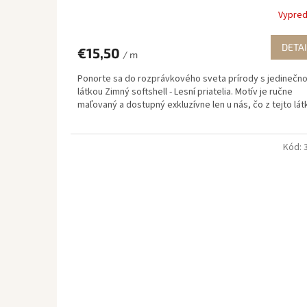
Vypre
DETAI
€15,50
/ m
Ponorte sa do rozprávkového sveta prírody s jedinečn
látkou Zimný softshell - Lesní priatelia. Motív je ručne
maľovaný a dostupný exkluzívne len u nás, čo z tejto látk
Kód: