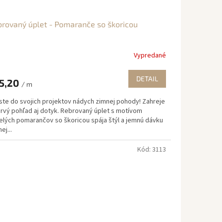
rovaný úplet - Pomaranče so škoricou
Vypredané
DETAIL
5,20
/ m
ste do svojich projektov nádych zimnej pohody! Zahreje
prvý pohľad aj dotyk. Rebrovaný úplet s motívom
elých pomarančov so škoricou spája štýl a jemnú dávku
ej...
Kód:
3113