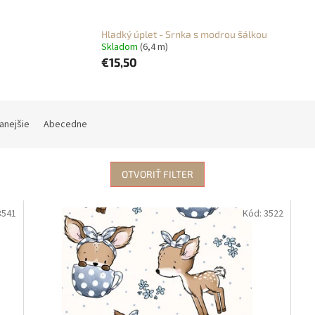
Hladký úplet - Srnka s modrou šálkou
Skladom
(6,4 m)
€15,50
anejšie
Abecedne
OTVORIŤ FILTER
3541
Kód:
3522