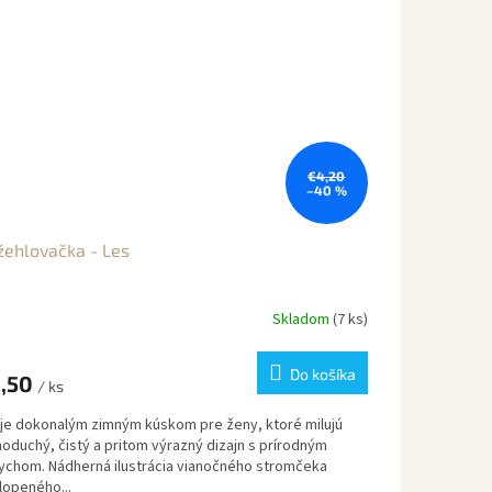
€4,20
–40 %
ehlovačka - Les
Skladom
(7 ks)
Do košíka
,50
/ ks
 je dokonalým zimným kúskom pre ženy, ktoré milujú
oduchý, čistý a pritom výrazný dizajn s prírodným
ychom. Nádherná ilustrácia vianočného stromčeka
lopeného...