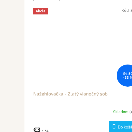
Kód:
Akcia
€4,5
–33 
Nažehlovačka - Zlatý vianočný sob
Skladom
(
Do koší
€3
/ ks