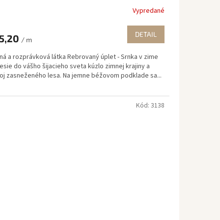
Vypredané
DETAIL
5,20
/ m
ná a rozprávková látka Rebrovaný úplet - Srnka v zime
esie do vášho šijacieho sveta kúzlo zimnej krajiny a
oj zasneženého lesa. Na jemne béžovom podklade sa...
Kód:
3138