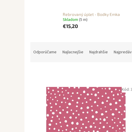
Rebrovaný úplet - Bodky Emka
Skladom
(5 m)
€15,20
R
a
Odporúčame
Najlacnejšie
Najdrahšie
Najpredáv
d
e
n
i
e
V
Kód:
p
ý
r
p
o
i
d
s
u
p
k
r
t