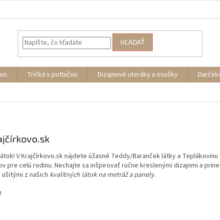
HĽADAŤ
ion
Tričká s potlačou
Dizajnové uteráky a osušky
Darček
ajčírkovo.sk
 látok! V Krajčírkovo.sk nájdete úžasné Teddy/Baranček látky a Teplákovin
kov pre celú rodinu. Nechajte sa inšpirovať ručne kreslenými dizajnmi a pr
 ušitými z našich
kvalitných látok na metráž a panely
.
!