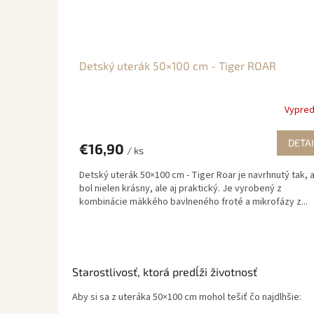
Detský uterák 50×100 cm - Tiger ROAR
Vypre
DETAI
€16,90
/ ks
Detský uterák 50×100 cm - Tiger Roar je navrhnutý tak, 
bol nielen krásny, ale aj praktický. Je vyrobený z
kombinácie mäkkého bavlneného froté a mikrofázy z...
Starostlivosť, ktorá predĺži životnosť
Aby si sa z uteráka 50×100 cm mohol tešiť čo najdlhšie: