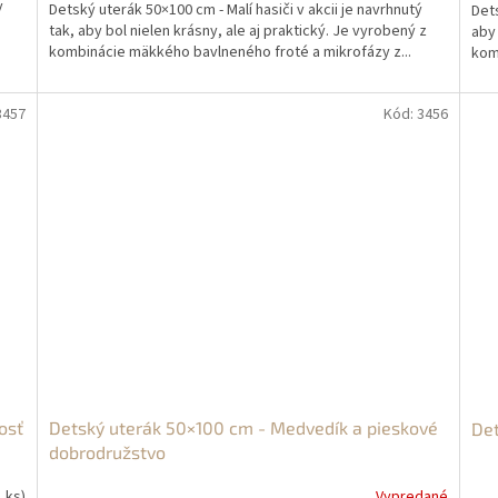
y
Detský uterák 50×100 cm - Malí hasiči v akcii je navrhnutý
Dets
tak, aby bol nielen krásny, ale aj praktický. Je vyrobený z
aby 
kombinácie mäkkého bavlneného froté a mikrofázy z...
kom
3457
Kód:
3456
osť
Detský uterák 50×100 cm - Medvedík a pieskové
Det
dobrodružstvo
1 ks)
Vypredané