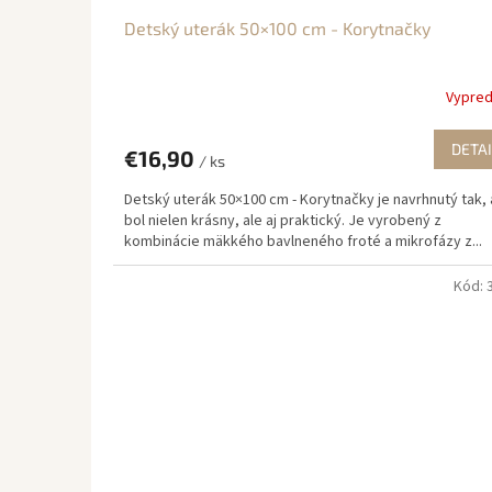
Detský uterák 50×100 cm - Korytnačky
Vypre
DETAI
€16,90
/ ks
Detský uterák 50×100 cm - Korytnačky je navrhnutý tak,
bol nielen krásny, ale aj praktický. Je vyrobený z
kombinácie mäkkého bavlneného froté a mikrofázy z...
Kód: