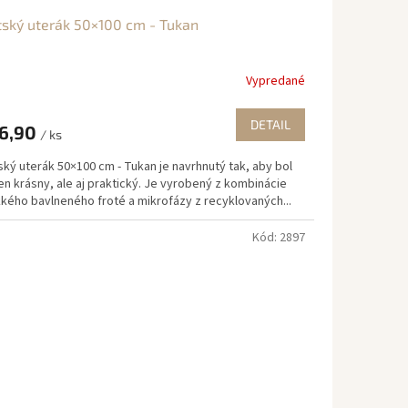
ský uterák 50×100 cm - Tukan
Vypredané
DETAIL
6,90
/ ks
ký uterák 50×100 cm - Tukan je navrhnutý tak, aby bol
en krásny, ale aj praktický. Je vyrobený z kombinácie
kého bavlneného froté a mikrofázy z recyklovaných...
Kód:
2897