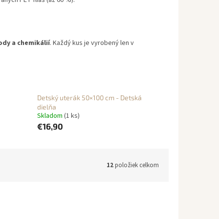
aných PET fliaš (až 60 %).
ody a chemikálií
. Každý kus je vyrobený len v
Detský uterák 50×100 cm - Detská
dielňa
Skladom
(1 ks)
€16,90
12
položiek celkom