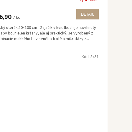
Vypredané
DETAIL
6,90
/ ks
ký uterák 50×100 cm - Zajačik v kvietkoch je navrhnutý
 aby bol nielen krásny, ale aj praktický. Je vyrobený z
binácie mäkkého bavlneného froté a mikrofázy z...
Kód:
3451