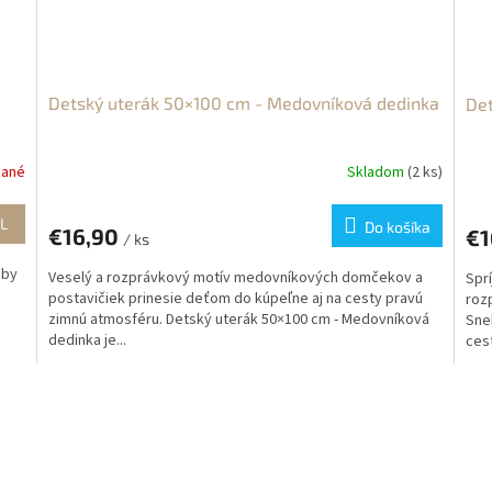
Detský uterák 50×100 cm - Medovníková dedinka
Det
dané
Skladom
(2 ks)
L
Do košíka
€16,90
€1
/ ks
aby
Veselý a rozprávkový motív medovníkových domčekov a
Spr
postavičiek prinesie deťom do kúpeľne aj na cesty pravú
roz
zimnú atmosféru. Detský uterák 50×100 cm - Medovníková
Sneh
dedinka je...
cest
O
v
l
á
d