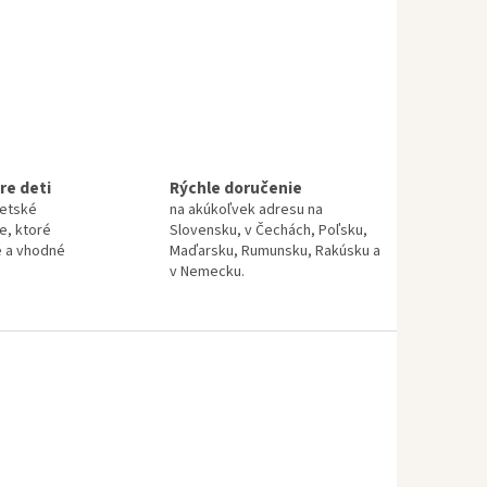
re deti
Rýchle doručenie
detské
na akúkoľvek adresu na
te, ktoré
Slovensku, v Čechách, Poľsku,
é a vhodné
Maďarsku, Rumunsku, Rakúsku a
v Nemecku.