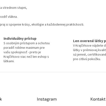
a
c
na strednom stupni,
i
e
odiť vlákna.
p
r
praj si spojenie krásy, ekológie a každodennej praktickosti.
v
k
y
Individuálny prístup
Len overené látky p
v
S osobným prístupom a ochotou
V Krajčírkove nájdete 
ý
poradiť robíme maximum pre
látky v prémiovej kvali
p
vašu spokojnosť - preto je
sú jemné, certifikovan
i
Krajčírkovo viac než len eshop s
pre citlivú pokožku.
s
látkami.
u
k
Instagram
Kontakt