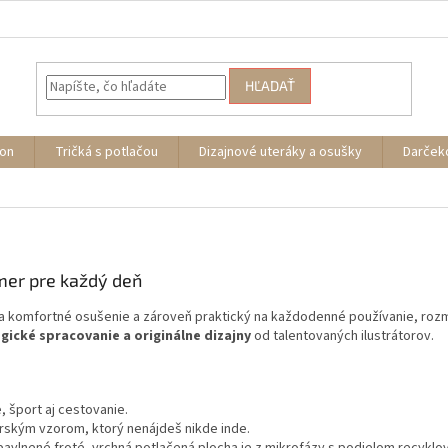
HĽADAŤ
ion
Tričká s potlačou
Dizajnové uteráky a osušky
Darček
mer pre každý deň
 na komfortné osušenie a zároveň praktický na každodenné používanie, ro
gické spracovanie a originálne dizajny
od talentovaných ilustrátorov.
 šport aj cestovanie.
orským vzorom, ktorý nenájdeš nikde inde.