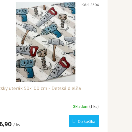
Kód:
3504
ský uterák 50×100 cm - Detská dielňa
Skladom
(1 ks)
Do košíka
6,90
/ ks