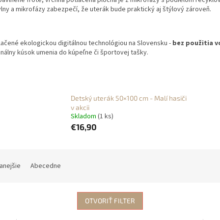
avlnené froté, vrchná potlačená plocha je z mikrofázy s podielom recyklov
lny a mikrofázy zabezpečí, že uterák bude praktický aj štýlový zároveň.
lačené ekologickou digitálnou technológiou na Slovensku -
bez použitia v
inálny kúsok umenia do kúpeľne či športovej tašky.
Detský uterák 50×100 cm - Malí hasiči
v akcii
Skladom
(1 ks)
€16,90
anejšie
Abecedne
OTVORIŤ FILTER