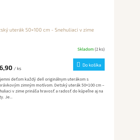
ský uterák 50×100 cm - Snehuliaci v zime
Skladom
(2 ks)
Do košíka
6,90
/ ks
íjemni deťom každý deň originálnym uterákom s
právkovým zimným motívom. Detský uterák 50×100 cm –
uliaci v zime prináša hravosť a radosť do kúpeľne aj na
y. Je...