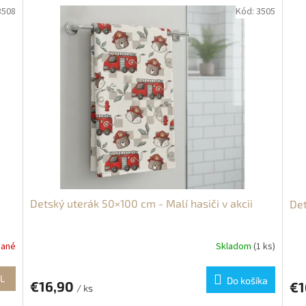
3508
Kód:
3505
Detský uterák 50×100 cm - Malí hasiči v akcii
Det
dané
Skladom
(1 ks)
L
Do košíka
€16,90
€1
/ ks