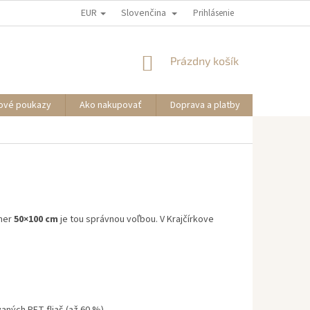
EUR
Slovenčina
Prihlásenie
NÁKUPNÝ
Prázdny košík
KOŠÍK
ové poukazy
Ako nakupovať
Doprava a platby
Informáci
zmer
50×100 cm
je tou správnou voľbou. V Krajčírkove