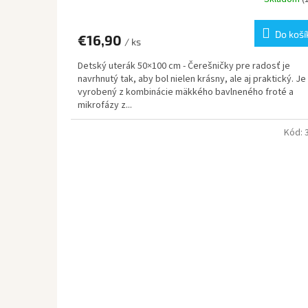
Do koší
€16,90
/ ks
Detský uterák 50×100 cm - Čerešničky pre radosť je
navrhnutý tak, aby bol nielen krásny, ale aj praktický. Je
vyrobený z kombinácie mäkkého bavlneného froté a
mikrofázy z...
Kód: