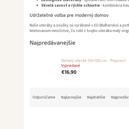
Ekologické materiály
- spodná časť tvorí mäkké b
Skvelá savosť a rýchle schnutie
- kombinácia bav
Udržateľná voľba pre moderný domov
Naše uteráky a osušky sú vyrábané v EÚ (Bulharsko) a pot
limitovanom množstve, čo robí z tvojho uteráka malý orig
Najpredávanejšie
Detský uterák 50×100 cm - Popcorn
Vypredané
€16,90
R
a
Odporúčame
Najlacnejšie
Najdrahšie
Najpredáv
d
e
n
i
e