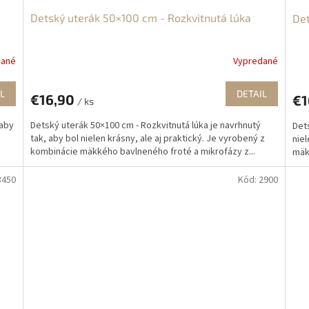
Detský uterák 50×100 cm - Rozkvitnutá lúka
Det
dané
Vypredané
L
DETAIL
€16,90
€1
/ ks
 aby
Detský uterák 50×100 cm - Rozkvitnutá lúka je navrhnutý
Dets
tak, aby bol nielen krásny, ale aj praktický. Je vyrobený z
niel
kombinácie mäkkého bavlneného froté a mikrofázy z...
mäk
3450
Kód:
2900