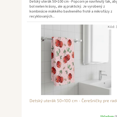
Detský uterák 50×100 cm - Popcorn je navrhnutý tak, ab
bol nielen krásny, ale aj praktický. Je vyrobený z
kombinácie mäkkého bavlneného froté a mikrofázy z
recyklovaných...
Kód:
Detský uterák 50×100 cm - Čerešničky pre rad
Skladom
(