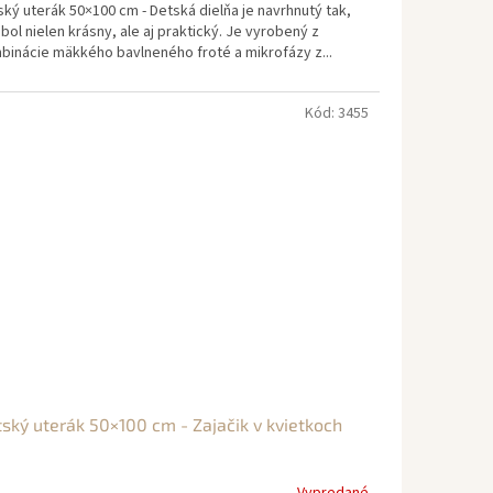
ký uterák 50×100 cm - Detská dielňa je navrhnutý tak,
bol nielen krásny, ale aj praktický. Je vyrobený z
binácie mäkkého bavlneného froté a mikrofázy z...
Kód:
3455
ský uterák 50×100 cm - Zajačik v kvietkoch