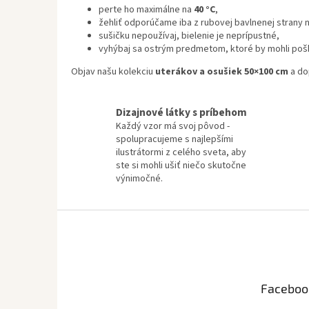
perte ho maximálne na
40 °C
,
žehliť odporúčame iba z rubovej bavlnenej strany 
sušičku nepoužívaj, bielenie je neprípustné,
vyhýbaj sa ostrým predmetom, ktoré by mohli pošk
Objav našu kolekciu
uterákov a osušiek 50×100 cm
a do
Dizajnové látky s príbehom
Každý vzor má svoj pôvod -
spolupracujeme s najlepšími
ilustrátormi z celého sveta, aby
ste si mohli ušiť niečo skutočne
výnimočné.
Z
á
p
ä
t
Faceboo
i
e