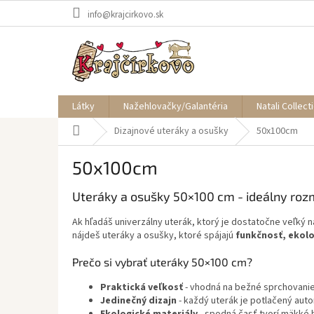
Prejsť
info@krajcirkovo.sk
na
obsah
Látky
Nažehlovačky/Galantéria
Natali Collect
Domov
Dizajnové uteráky a osušky
50x100cm
50x100cm
Uteráky a osušky 50×100 cm - ideálny roz
Ak hľadáš univerzálny uterák, ktorý je dostatočne veľký
nájdeš uteráky a osušky, ktoré spájajú
funkčnosť, ekolo
Prečo si vybrať uteráky 50×100 cm?
Praktická veľkosť
- vhodná na bežné sprchovanie,
Jedinečný dizajn
- každý uterák je potlačený aut