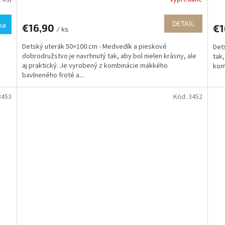
DETAIL
ka
€16,90
€1
/ ks
Detský uterák 50×100 cm - Medvedík a pieskové
Dets
dobrodružstvo je navrhnutý tak, aby bol nielen krásny, ale
tak,
aj praktický. Je vyrobený z kombinácie mäkkého
kom
bavlneného froté a...
3453
Kód:
3452