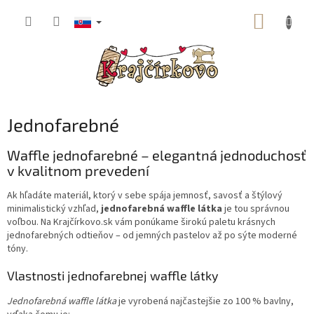
Prejsť
NÁKUP
na
obsah
KOŠÍK
Jednofarebné
Waffle jednofarebné – elegantná jednoduchosť
v kvalitnom prevedení
Ak hľadáte materiál, ktorý v sebe spája jemnosť, savosť a štýlový
minimalistický vzhľad,
jednofarebná waffle látka
je tou správnou
voľbou. Na Krajčírkovo.sk vám ponúkame širokú paletu krásnych
jednofarebných odtieňov – od jemných pastelov až po sýte moderné
tóny.
Vlastnosti jednofarebnej waffle látky
Jednofarebná waffle látka
je vyrobená najčastejšie zo 100 % bavlny,