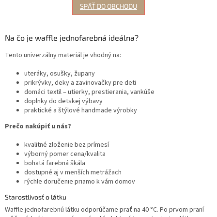
SPÄŤ DO OBCHODU
Na čo je waffle jednofarebná ideálna?
Tento univerzálny materiál je vhodný na:
uteráky, osušky, župany
prikrývky, deky a zavinovačky pre deti
domáci textil – utierky, prestierania, vankúše
doplnky do detskej výbavy
praktické a štýlové handmade výrobky
Prečo nakúpiť u nás?
kvalitné zloženie bez prímesí
výborný pomer cena/kvalita
bohatá farebná škála
dostupné aj v menších metrážach
rýchle doručenie priamo k vám domov
Starostlivosť o látku
Waffle jednofarebnú látku odporúčame prať na 40 °C. Po prvom praní