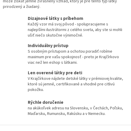
môže získať jemne zvrásnený vzhľad, ktorý je pre tento typ látky
prirodzený a žiadaný.
Dizajnové látky s príbehom
Každý vzor má svoj pôvod - spolupracujeme s
najlepšími ilustrátormi z celého sveta, aby ste si mohli
ušiť niečo skutočne výnimočné.
Individuálny prístup
S osobným prístupom a ochotou poradiť robíme
maximum pre vašu spokojnosť - preto je Krajčírkovo
viac než len eshop s látkami.
Len overené látky pre deti
V Krajčírkove nájdete detské látky v prémiovej kvalite,
ktoré sú jemné, certifikované a vhodné pre citlivú
pokožku.
Rýchle doručenie
na akúkoľvek adresu na Slovensku, v Čechách, Poľsku,
Maďarsku, Rumunsku, Rakúsku a v Nemecku.
Z