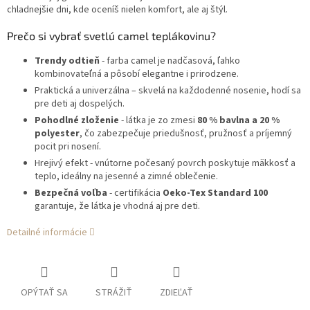
chladnejšie dni, kde oceníš nielen komfort, ale aj štýl.
Prečo si vybrať svetlú camel teplákovinu?
Trendy odtieň
- farba camel je nadčasová, ľahko
kombinovateľná a pôsobí elegantne i prirodzene.
Praktická a univerzálna – skvelá na každodenné nosenie, hodí sa
pre deti aj dospelých.
Pohodlné zloženie
- látka je zo zmesi
80 % bavlna a 20 %
polyester
, čo zabezpečuje priedušnosť, pružnosť a príjemný
pocit pri nosení.
Hrejivý efekt - vnútorne počesaný povrch poskytuje mäkkosť a
teplo, ideálny na jesenné a zimné oblečenie.
Bezpečná voľba
- certifikácia
Oeko-Tex Standard 100
garantuje, že látka je vhodná aj pre deti.
Detailné informácie
OPÝTAŤ SA
STRÁŽIŤ
ZDIEĽAŤ