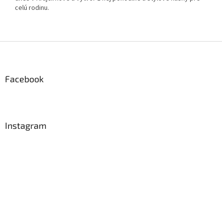
celú rodinu.
Z
á
p
ä
Facebook
t
i
e
Instagram