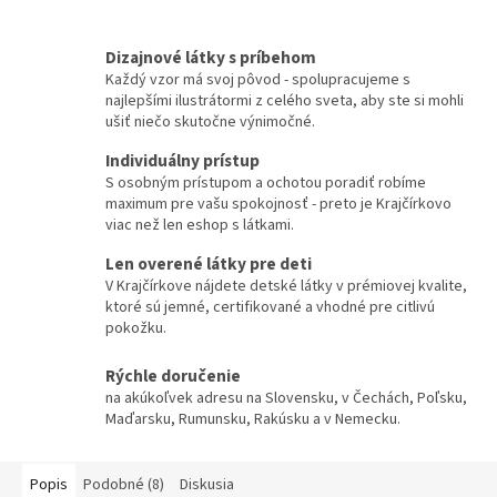
Dizajnové látky s príbehom
Každý vzor má svoj pôvod - spolupracujeme s
najlepšími ilustrátormi z celého sveta, aby ste si mohli
ušiť niečo skutočne výnimočné.
Individuálny prístup
S osobným prístupom a ochotou poradiť robíme
maximum pre vašu spokojnosť - preto je Krajčírkovo
viac než len eshop s látkami.
Len overené látky pre deti
V Krajčírkove nájdete detské látky v prémiovej kvalite,
ktoré sú jemné, certifikované a vhodné pre citlivú
pokožku.
Rýchle doručenie
na akúkoľvek adresu na Slovensku, v Čechách, Poľsku,
Maďarsku, Rumunsku, Rakúsku a v Nemecku.
Popis
Podobné (8)
Diskusia