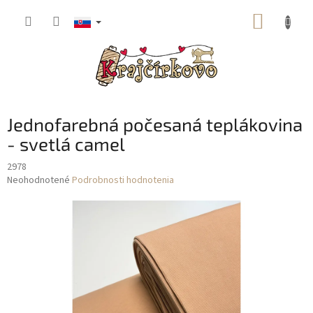
Prejsť
NÁKUP
na
obsah
KOŠÍK
Jednofarebná počesaná teplákovina
- svetlá camel
2978
Priemerné
Neohodnotené
Podrobnosti hodnotenia
hodnotenie
produktu
je
0,0
z
5
hviezdičiek.