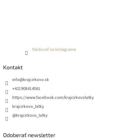
Sledovať na Instagrame
Kontakt
info
@
krajcirkovo.sk
+421908414561
https://www.facebook.com/krajcirkovolatky
krajcirkovo_latky
@krajcirkovo_latky
Odoberať newsletter