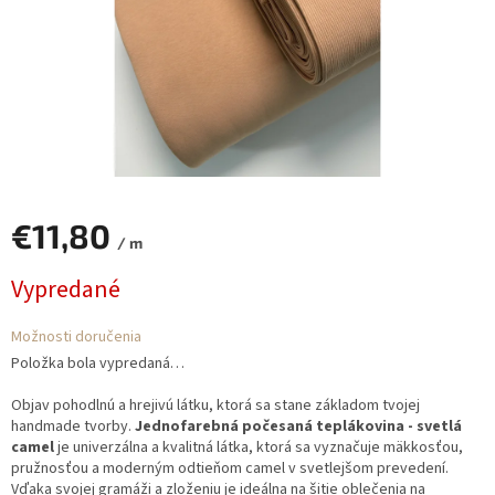
€11,80
/ m
Jednotková
Vypredané
cena:
Možnosti doručenia
Položka bola vypredaná…
Objav pohodlnú a hrejivú látku, ktorá sa stane základom tvojej
handmade tvorby.
Jednofarebná počesaná teplákovina - svetlá
camel
je univerzálna a kvalitná látka, ktorá sa vyznačuje mäkkosťou,
pružnosťou a moderným odtieňom camel v svetlejšom prevedení.
Vďaka svojej gramáži a zloženiu je ideálna na šitie oblečenia na