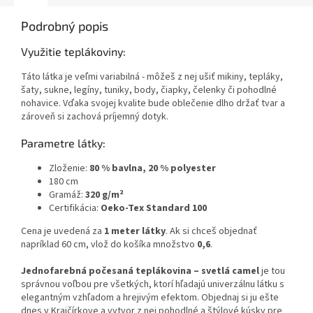
Podrobný popis
Využitie teplákoviny:
Táto látka je veľmi variabilná - môžeš z nej ušiť mikiny, tepláky,
šaty, sukne, legíny, tuniky, body, čiapky, čelenky či pohodlné
nohavice. Vďaka svojej kvalite bude oblečenie dlho držať tvar a
zároveň si zachová príjemný dotyk.
Parametre látky:
Zloženie:
80 % bavlna, 20 % polyester
180 cm
Gramáž:
320 g/m²
Certifikácia:
Oeko-Tex Standard 100
Cena je uvedená za
1 meter látky
. Ak si chceš objednať
napríklad 60 cm, vlož do košíka množstvo
0,6
.
Jednofarebná počesaná teplákovina – svetlá camel
je tou
správnou voľbou pre všetkých, ktorí hľadajú univerzálnu látku s
elegantným vzhľadom a hrejivým efektom. Objednaj si ju ešte
dnes v Krajčírkove a vytvor z nej pohodlné a štýlové kúsky pre