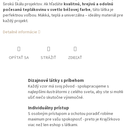
širokú škálu projektov. Ak hľadáte
kvalitnú, hrejivú a odolnú
počesanú teplákovinu v svetlo béžovej farbe
, táto látka je
perfektnou voľbou. Mäkká, teplá a univerzálna – ideálny materiál pre
každý projekt.
Detailné informácie
OPÝTAŤ SA
STRÁŽIŤ
ZDIEĽAŤ
Dizajnové látky s príbehom
Každý vzor má svoj pôvod - spolupracujeme s
najlepšími ilustrátormi z celého sveta, aby ste si mohli
ušiť niečo skutočne výnimočné.
Individuálny prístup
S osobným prístupom a ochotou poradiť robíme
maximum pre vašu spokojnosť - preto je Krajčírkovo
viac než len eshop s látkami.