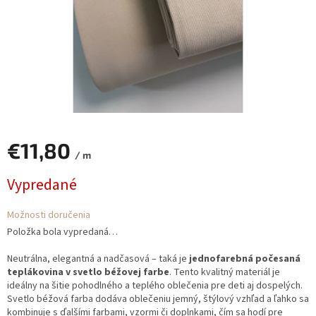
€11,80
/ m
Jednotková
Vypredané
cena:
Možnosti doručenia
Položka bola vypredaná…
Neutrálna, elegantná a nadčasová – taká je
jednofarebná počesaná
teplákovina v svetlo béžovej farbe
. Tento kvalitný materiál je
ideálny na šitie pohodlného a teplého oblečenia pre deti aj dospelých.
Svetlo béžová farba dodáva oblečeniu jemný, štýlový vzhľad a ľahko sa
kombinuje s ďalšími farbami, vzormi či doplnkami, čím sa hodí pre