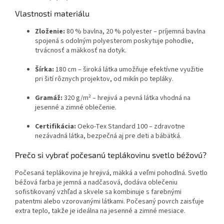
Vlastnosti materiálu
Zloženie:
80 % bavlna, 20 % polyester – príjemná bavlna
spojená s odolným polyesterom poskytuje pohodlie,
trvácnosť a mäkkosť na dotyk.
Šírka:
180 cm – široká látka umožňuje efektívne využitie
pri šití rôznych projektov, od mikín po tepláky.
Gramáž:
320 g/m² – hrejivá a pevná látka vhodná na
jesenné a zimné oblečenie.
Certifikácia:
Oeko-Tex Standard 100 – zdravotne
nezávadná látka, bezpečná aj pre deti a bábätká.
Prečo si vybrať počesanú teplákovinu svetlo béžovú?
Počesaná teplákovina je hrejivá, mäkká a veľmi pohodlná. Svetlo
béžová farba je jemná a nadčasová, dodáva oblečeniu
sofistikovaný vzhľad a skvele sa kombinuje s farebnými
patentmi alebo vzorovanými látkami. Počesaný povrch zaisťuje
extra teplo, takže je ideálna na jesenné a zimné mesiace.