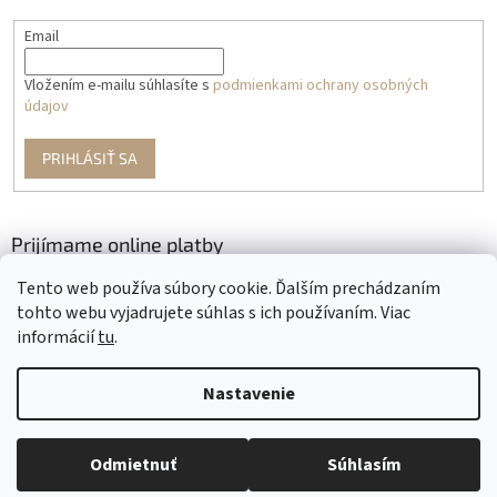
Email
Vložením e-mailu súhlasíte s
podmienkami ochrany osobných
údajov
PRIHLÁSIŤ SA
Prijímame online platby
Tento web používa súbory cookie. Ďalším prechádzaním
tohto webu vyjadrujete súhlas s ich používaním. Viac
informácií
tu
.
Nastavenie
Vytvoril Shoptet
Odmietnuť
Súhlasím
Copyright 2026
Krajčírkovo
. Všetky práva vyhradené.