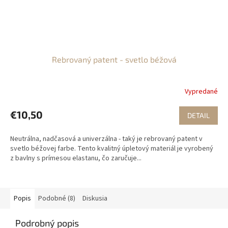
Rebrovaný patent - svetlo béžová
Vypredané
€10,50
DETAIL
Neutrálna, nadčasová a univerzálna - taký je rebrovaný patent v
svetlo béžovej farbe. Tento kvalitný úpletový materiál je vyrobený
z bavlny s prímesou elastanu, čo zaručuje...
Popis
Podobné (8)
Diskusia
Podrobný popis