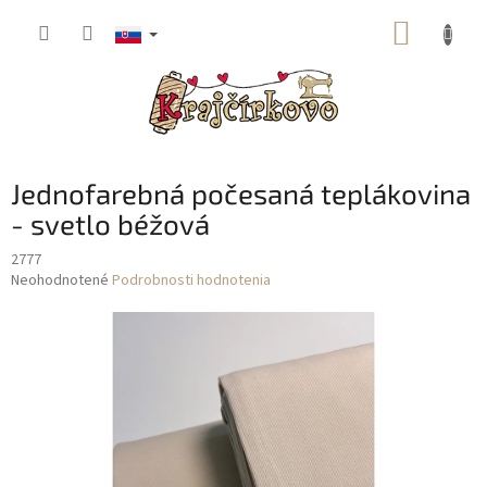
Prejsť
NÁKUP
na
obsah
KOŠÍK
Jednofarebná počesaná teplákovina
- svetlo béžová
2777
Priemerné
Neohodnotené
Podrobnosti hodnotenia
hodnotenie
produktu
je
0,0
z
5
hviezdičiek.