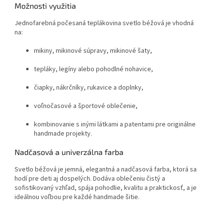
Možnosti využitia
Jednofarebná počesaná teplákovina svetlo béžová je vhodná
na:
mikiny, mikinové súpravy, mikinové šaty,
tepláky, legíny alebo pohodlné nohavice,
čiapky, nákrčníky, rukavice a doplnky,
voľnočasové a športové oblečenie,
kombinovanie s inými látkami a patentami pre originálne
handmade projekty.
Nadčasová a univerzálna farba
Svetlo béžová je jemná, elegantná a nadčasová farba, ktorá sa
hodí pre deti aj dospelých. Dodáva oblečeniu čistý a
sofistikovaný vzhľad, spája pohodlie, kvalitu a praktickosť, a je
ideálnou voľbou pre každé handmade šitie.