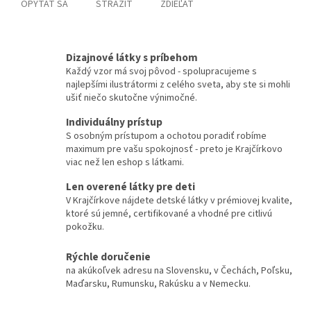
OPÝTAŤ SA
STRÁŽIŤ
ZDIEĽAŤ
Dizajnové látky s príbehom
Každý vzor má svoj pôvod - spolupracujeme s
najlepšími ilustrátormi z celého sveta, aby ste si mohli
ušiť niečo skutočne výnimočné.
Individuálny prístup
S osobným prístupom a ochotou poradiť robíme
maximum pre vašu spokojnosť - preto je Krajčírkovo
viac než len eshop s látkami.
Len overené látky pre deti
V Krajčírkove nájdete detské látky v prémiovej kvalite,
ktoré sú jemné, certifikované a vhodné pre citlivú
pokožku.
Rýchle doručenie
na akúkoľvek adresu na Slovensku, v Čechách, Poľsku,
Maďarsku, Rumunsku, Rakúsku a v Nemecku.