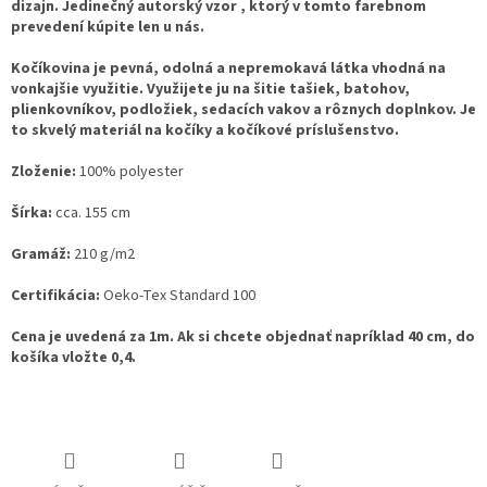
dizajn. Jedinečný autorský vzor , ktorý v tomto farebnom
prevedení kúpite len u nás.
Kočíkovina je pevná, odolná a nepremokavá látka vhodná na
vonkajšie využitie. Využijete ju na šitie tašiek, batohov,
plienkovníkov, podložiek, sedacích vakov a rôznych doplnkov. Je
to skvelý materiál na kočíky a kočíkové príslušenstvo.
Zloženie:
100% polyester
Šírka:
cca. 155 cm
Gramáž:
210 g/m2
Certifikácia:
Oeko-Tex Standard 100
Cena je uvedená za 1m. Ak si chcete objednať napríklad 40 cm, do
košíka vložte 0,4.