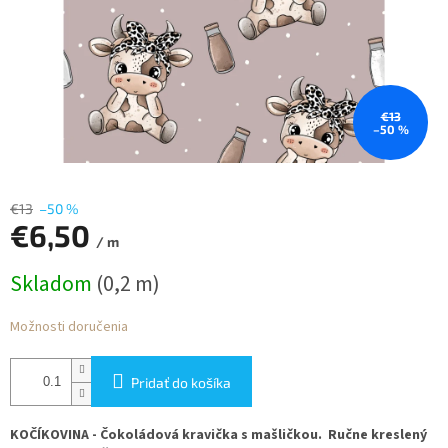
€13
–50 %
€13
–50 %
€6,50
/ m
Jednotková
Skladom
(0,2 m)
cena:
Možnosti doručenia
Pridať do košíka
KOČÍKOVINA - Čokoládová kravička s mašličkou. Ručne kreslený