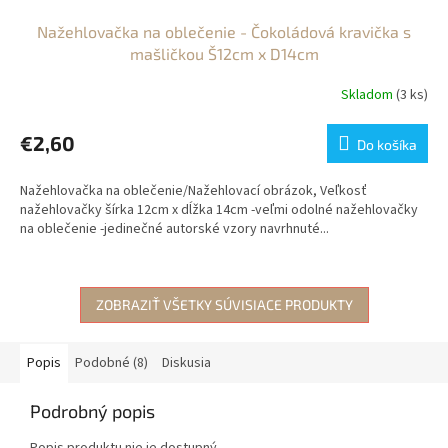
Nažehlovačka na oblečenie - Čokoládová kravička s
mašličkou Š12cm x D14cm
Skladom
(3 ks)
€2,60
Do košíka
Nažehlovačka na oblečenie/Nažehlovací obrázok, Veľkosť
nažehlovačky šírka 12cm x dĺžka 14cm -veľmi odolné nažehlovačky
na oblečenie -jedinečné autorské vzory navrhnuté...
ZOBRAZIŤ VŠETKY SÚVISIACE PRODUKTY
Popis
Podobné (8)
Diskusia
Podrobný popis