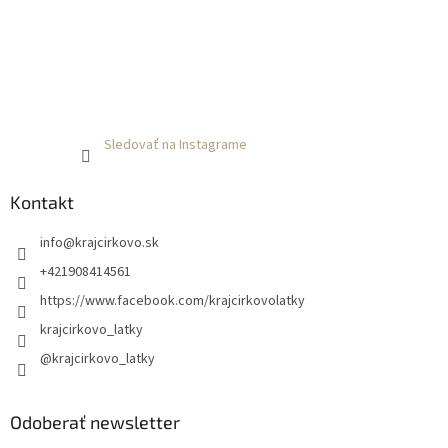
Sledovať na Instagrame
Kontakt
info
@
krajcirkovo.sk
+421908414561
https://www.facebook.com/krajcirkovolatky
krajcirkovo_latky
@krajcirkovo_latky
Odoberať newsletter