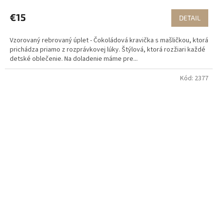
€15
DETAIL
Vzorovaný rebrovaný úplet - Čokoládová kravička s mašličkou, ktorá
prichádza priamo z rozprávkovej lúky. Štýlová, ktorá rozžiari každé
detské oblečenie. Na doladenie máme pre...
Kód:
2377