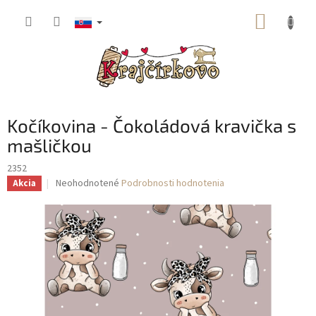
Prejsť
NÁKUP
na
obsah
KOŠÍK
Kočíkovina - Čokoládová kravička s
mašličkou
2352
Priemerné
Neohodnotené
Podrobnosti hodnotenia
Akcia
hodnotenie
produktu
je
0,0
z
5
hviezdičiek.