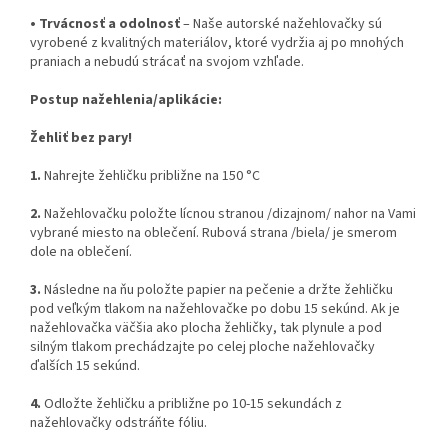
•
Trvácnosť a odolnosť
– Naše autorské nažehlovačky sú
vyrobené z kvalitných materiálov, ktoré vydržia aj po mnohých
praniach a nebudú strácať na svojom vzhľade.
Postup nažehlenia/aplikácie:
Žehliť bez pary!
1.
Nahrejte žehličku približne na 150 °C
2.
Nažehlovačku položte lícnou stranou /dizajnom/ nahor na Vami
vybrané miesto na oblečení. Rubová strana /biela/ je smerom
dole na oblečení.
3.
Následne na ňu položte papier na pečenie a držte žehličku
pod veľkým tlakom na nažehlovačke po dobu 15 sekúnd. Ak je
nažehlovačka väčšia ako plocha žehličky, tak plynule a pod
silným tlakom prechádzajte po celej ploche nažehlovačky
ďalších 15 sekúnd.
4.
Odložte žehličku a približne po 10-15 sekundách z
nažehlovačky odstráňte fóliu.