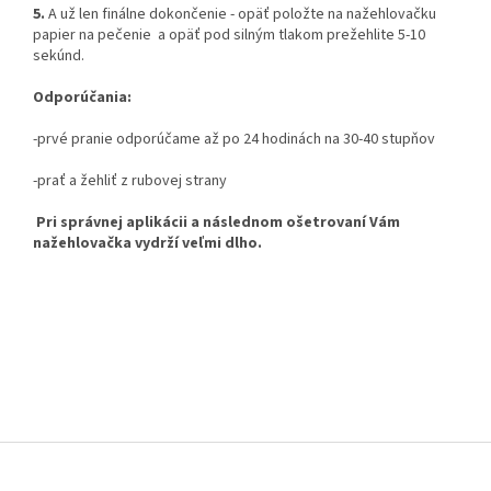
5.
A už len finálne dokončenie - opäť položte na nažehlovačku
papier na pečenie a opäť pod silným tlakom prežehlite 5-10
sekúnd.
Odporúčania:
-prvé pranie odporúčame až po 24 hodinách na 30-40 stupňov
-prať a žehliť z rubovej strany
Pri správnej aplikácii a následnom ošetrovaní Vám
nažehlovačka vydrží veľmi dlho.
Z
á