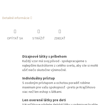
Detailné informácie
OPÝTAŤ SA
STRÁŽIŤ
ZDIEĽAŤ
Dizajnové látky s príbehom
Každý vzor má svoj pôvod - spolupracujeme s
najlepšími ilustrátormi z celého sveta, aby ste si mohli
ušiť niečo skutočne výnimočné.
Individuálny prístup
S osobným prístupom a ochotou poradiť robíme
maximum pre vašu spokojnosť - preto je Krajčírkovo
viac než len eshop s látkami.
Len overené látky pre deti
V Krajčírkove nájdete detské látky v prémiovej kvalite,