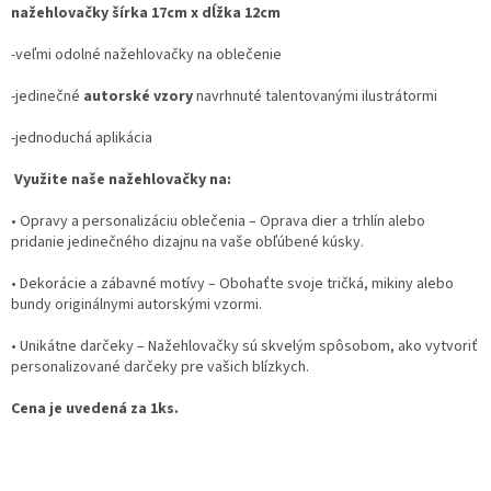
nažehlovačky šírka 17cm x dĺžka 12cm
-veľmi odolné nažehlovačky na oblečenie
-jedinečné
autorské vzory
navrhnuté talentovanými ilustrátormi
-jednoduchá aplikácia
Využite naše nažehlovačky na:
•
Opravy a personalizáciu oblečenia
– Oprava dier a trhlín alebo
pridanie jedinečného dizajnu na vaše obľúbené kúsky.
•
Dekorácie a zábavné motívy
– Obohaťte svoje tričká, mikiny alebo
bundy originálnymi autorskými vzormi.
•
Unikátne darčeky
– Nažehlovačky sú skvelým spôsobom, ako vytvoriť
personalizované darčeky pre vašich blízkych.
Cena je uvedená za 1ks.