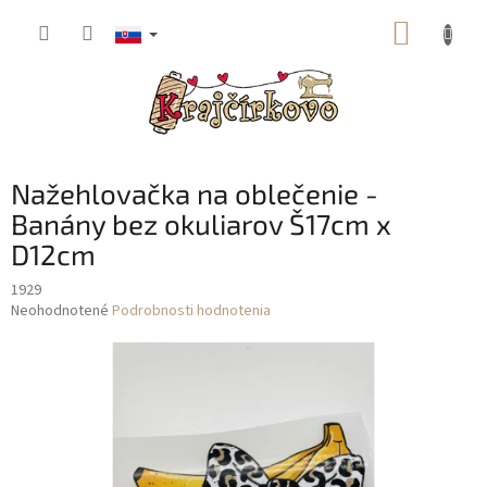
Prejsť
NÁKUP
na
obsah
KOŠÍK
Nažehlovačka na oblečenie -
Banány bez okuliarov Š17cm x
D12cm
1929
Priemerné
Neohodnotené
Podrobnosti hodnotenia
hodnotenie
produktu
je
0,0
z
5
hviezdičiek.