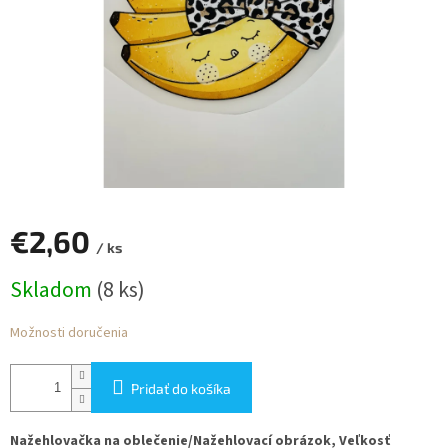
€2,60
/ ks
Jednotková
Skladom
(8 ks)
cena:
Možnosti doručenia
Pridať do košíka
Nažehlovačka na oblečenie/Nažehlovací obrázok, Veľkosť