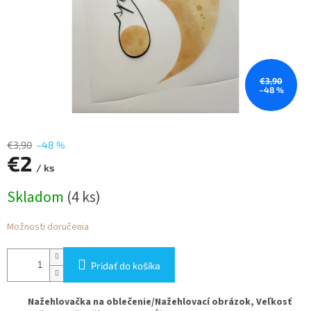
€3,90
–48 %
€3,90
–48 %
€2
/ ks
Jednotková
Skladom
(4 ks)
cena:
Možnosti doručenia
Pridať do košíka
Nažehlovačka na oblečenie/Nažehlovací obrázok,
Veľkosť