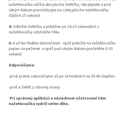
nažehlovačka väčšia ako plocha žehličky, tak plynule a pod
silným tlakom prechádzajte po celej ploche nažehlovačky
ďalších 15 sekúnd.
4.
Odložte žehličku a približne po 10-15 sekundách z
nažehlovačky odstráňte fóliu.
5.
A už len finálne dokončenie - opäť položte na nažehlovačku
papier na pečenie a opäť pod silným tlakom prežehlite 5-10
sekúnd.
Odporúčania:
-prvé pranie odporúčame až po 24 hodinách na 30-40 stupňov
-prať a žehliť z rubovej strany
Pri správnej aplikácii a následnom ošetrovaní Vám
nažehlovačka vydrží veľmi dlho.