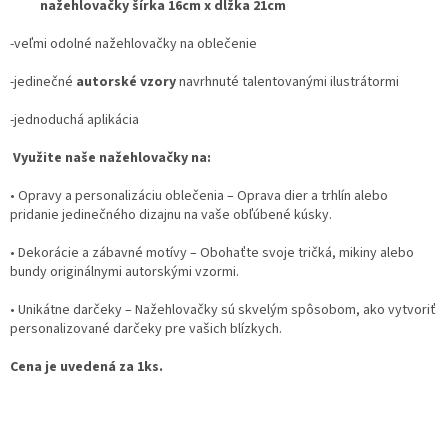
nažehlovačky šírka 16cm x dĺžka 21cm
-veľmi odolné nažehlovačky na oblečenie
-jedinečné
autorské vzory
navrhnuté talentovanými ilustrátormi
-jednoduchá aplikácia
Využite naše nažehlovačky na:
•
Opravy a personalizáciu oblečenia
– Oprava dier a trhlín alebo
pridanie jedinečného dizajnu na vaše obľúbené kúsky.
•
Dekorácie a zábavné motívy
– Obohaťte svoje tričká, mikiny alebo
bundy originálnymi autorskými vzormi.
•
Unikátne darčeky
– Nažehlovačky sú skvelým spôsobom, ako vytvoriť
personalizované darčeky pre vašich blízkych.
Cena je uvedená za 1ks.