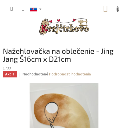
Prejsť
NÁKUP
na
obsah
KOŠÍK
Nažehlovačka na oblečenie - Jing
Jang Š16cm x D21cm
1733
Priemerné
Neohodnotené
Podrobnosti hodnotenia
Akcia
hodnotenie
produktu
je
0,0
z
5
hviezdičiek.