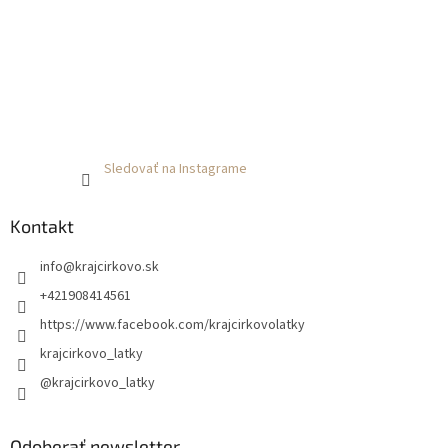
Sledovať na Instagrame
Kontakt
info
@
krajcirkovo.sk
+421908414561
https://www.facebook.com/krajcirkovolatky
krajcirkovo_latky
@krajcirkovo_latky
Odoberať newsletter