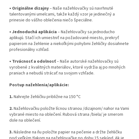
•
Originálne dizajny
– Naše nažehlovačky sú navrhnuté
talentovanými umelcami, takže každý vzor je jedinečný a
prinesie do vášho oblečenia niečo špeciálne.
•
Jednoduchá aplikácia
– Nažehlovačky sa jednoducho
aplikujú. Stačí ich umiestniť na požadované miesto, prekryť
papierom na žehlenie a niekoľkými pohybmi žehličky dosiahnete
profesionálny vzhľad.
•
Trvácnosť a odolnosť
– Naše autorské nažehlovačky sú
vyrobené z kvalitných materiálov, ktoré vydržia aj po mnohých
praniach a nebudú strácať na svojom vzhľade.
Postup nažehlenia/aplikácie:
1.
Nahrejte žehličku približne na 150 °C
2.
Nažehlovačku položte lícnou stranou /dizajnom/ nahor na Vami
vybrané miesto na oblečení. Rubová strana /biela/ je smerom
dole na oblečení.
3.
Následne na ňu položte papier na pečenie a držte žehličku
pod veľkým tlakom na nažehlovačke po dobu 15 sekúnd. Ak je