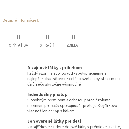
Detailné informácie
OPÝTAŤ SA
STRÁŽIŤ
ZDIEĽAŤ
Dizajnové látky s príbehom
Každý vzor má svoj pôvod - spolupracujeme s
najlepšími ilustrátormi z celého sveta, aby ste si mohli
ušiť niečo skutočne výnimočné.
Individuálny prístup
S osobným prístupom a ochotou poradiť robíme
maximum pre vašu spokojnosť - preto je Krajčírkovo
viac než len eshop s látkami.
Len overené látky pre deti
V Krajčírkove nájdete detské látky v prémiovej kvalite,