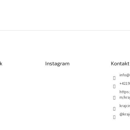
k
Instagram
Kontakt
info
@
+4219
https
m/kra
krajci
@kraj