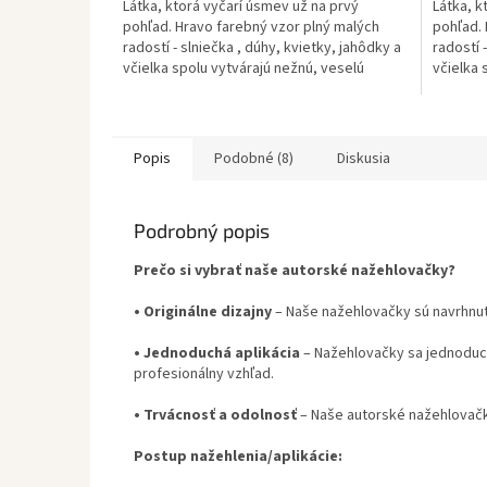
Látka, ktorá vyčarí úsmev už na prvý
Látka, k
pohľad. Hravo farebný vzor plný malých
pohľad. 
radostí - slniečka , dúhy, kvietky, jahôdky a
radostí 
včielka spolu vytvárajú nežnú, veselú
včielka 
atmosféru, ktorá...
atmosfér
Popis
Podobné (8)
Diskusia
Podrobný popis
Prečo si vybrať naše autorské nažehlovačky?
•
Originálne dizajny
– Naše nažehlovačky sú navrhnut
•
Jednoduchá aplikácia
– Nažehlovačky sa jednoduch
profesionálny vzhľad.
•
Trvácnosť a odolnosť
– Naše autorské nažehlovačky
Postup nažehlenia/aplikácie: