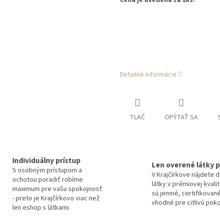
Cena je uvedená za 1ks.
Detailné informácie
TLAČ
OPÝTAŤ SA
Individuálny prístup
Len overené látky p
S osobným prístupom a
V Krajčírkove nájdete 
ochotou poradiť robíme
látky v prémiovej kvali
maximum pre vašu spokojnosť
sú jemné, certifikované
- preto je Krajčírkovo viac než
vhodné pre citlivú pok
len eshop s látkami.