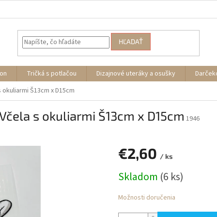
HĽADAŤ
ion
Tričká s potlačou
Dizajnové uteráky a osušky
Darček
s okuliarmi Š13cm x D15cm
Včela s okuliarmi Š13cm x D15cm
1946
€2,60
/ ks
Jednotková
Skladom
(6 ks)
cena:
Možnosti doručenia