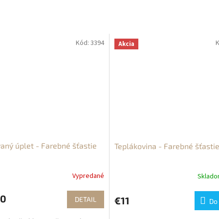
Kód:
3394
K
Akcia
aný úplet - Farebné šťastie
Teplákovina - Farebné šťasti
Vypredané
Sklad
20
€11
DETAIL
Do 