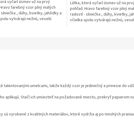
torá vyčarí úsmev už na prvý
Látka, ktorá vyčarí úsmev už na prv
Hravo farebný vzor plný malých
pohľad. Hravo farebný vzor plný ma
- slniečka , dúhy, kvietky, jahôdky a
radostí - slniečka , dúhy, kvietky, j
spolu vytvárajú nežnú, veselú
včielka spolu vytvárajú nežnú, vese
u, ktorá...
atmosféru, ktorá...
é talentovanými umelcami, takže každý vzor je jedinečný a prinesie do váš
o aplikujú. Stačí ich umiestniť na požadované miesto, prekryť papierom n
 sú vyrobené z kvalitných materiálov, ktoré vydržia aj po mnohých prania