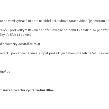
or na Vami vybrané miesto na oblečení. Rubová strana /biela/ je smerom do
ehličku pod veľkým tlakom na nažehlovačke po dobu 15 sekúnd. Ak je nažehl
čky ďalších 15 sekúnd.
ažehlovačky odstráňte fóliu.
lovačku papier na pečenie a opäť pod silným tlakom prežehlite 5-10 sekúnd
stupňov
ám nažehlovačka vydrží veľmi dlho.