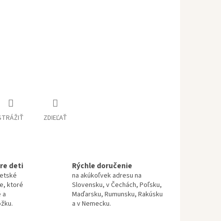
STRÁŽIŤ
ZDIEĽAŤ
re deti
Rýchle doručenie
detské
na akúkoľvek adresu na
te, ktoré
Slovensku, v Čechách, Poľsku,
 a
Maďarsku, Rumunsku, Rakúsku
ožku.
a v Nemecku.