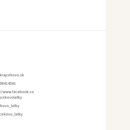
krajcirkovo.sk
08414561
://www.facebook.co
jcirkovolatky
rkovo_latky
cirkovo_latky