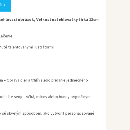
íka
ehlovací obrázok, Veľkosť nažehlovačky šírka 13cm
lečenie
uté talentovanými ilustrátormi
ia
– Oprava dier a trhlín alebo pridanie jedinečného
ohaťte svoje tričká, mikiny alebo bundy originálnymi
 sú skvelým spôsobom, ako vytvoriť personalizované