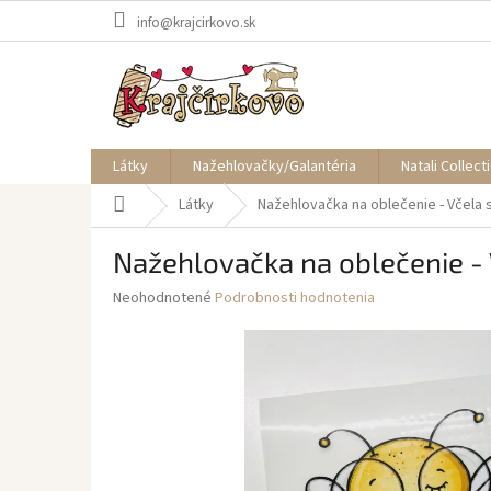
Prejsť
info@krajcirkovo.sk
na
obsah
Látky
Nažehlovačky/Galantéria
Natali Collect
Domov
Látky
Nažehlovačka na oblečenie - Včela 
Nažehlovačka na oblečenie - 
Priemerné
Neohodnotené
Podrobnosti hodnotenia
hodnotenie
produktu
je
0,0
z
5
hviezdičiek.