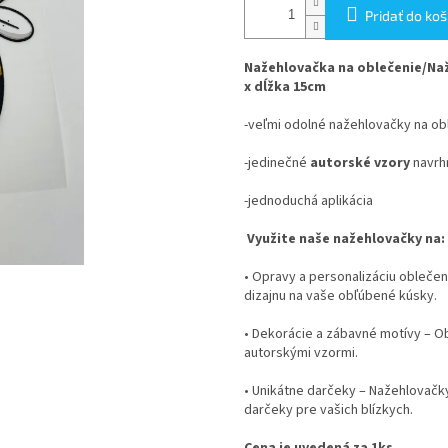
Pridať do koš
Nažehlovačka na oblečenie/Naž
x dĺžka 15cm
-veľmi odolné nažehlovačky na ob
-jedinečné
autorské vzory
navrhn
-jednoduchá aplikácia
Využite naše nažehlovačky na:
•
Opravy a personalizáciu oblečen
dizajnu na vaše obľúbené kúsky.
•
Dekorácie a zábavné motívy
– Ob
autorskými vzormi.
•
Unikátne darčeky
– Nažehlovačky
darčeky pre vašich blízkych.