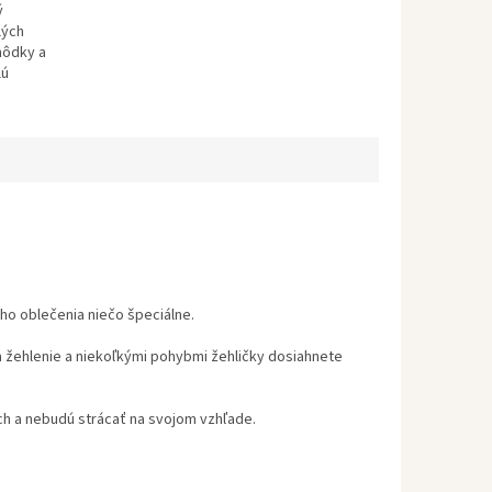
ý
lých
ahôdky a
lú
ho oblečenia niečo špeciálne.
a žehlenie a niekoľkými pohybmi žehličky dosiahnete
ch a nebudú strácať na svojom vzhľade.