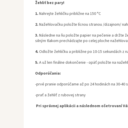
Žehliť bez pary!
1.
Nahrejte žehličku približne na 150 °C
2.
Nažehlovačku položte lícnou stranou /dizajnom/ nah
3.
Následne na ňu položte papier na pečenie a držte ž
silným tlakom prechádzajte po celej ploche nažehlova
4.
Odložte žehličku a približne po 10-15 sekundách z n
5.
A už len finálne dokončenie - opäť položte na nažeh
Odporúčania:
-prvé pranie odporúčame až po 24 hodinách na 30-40 
-prať a žehliť z rubovej strany
Pri správnej aplikácii a následnom ošetrovaní V