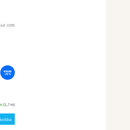
ód:
3395
€15,50
–29 %
e
om
(1,7 m)
košíka