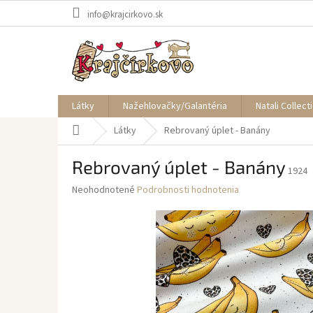
Prejsť
info@krajcirkovo.sk
na
obsah
Látky
Nažehlovačky/Galantéria
Natali Collect
Domov
Látky
Rebrovaný úplet - Banány
Rebrovaný úplet - Banány
1924
Priemerné
Neohodnotené
Podrobnosti hodnotenia
hodnotenie
produktu
je
0,0
z
5
hviezdičiek.