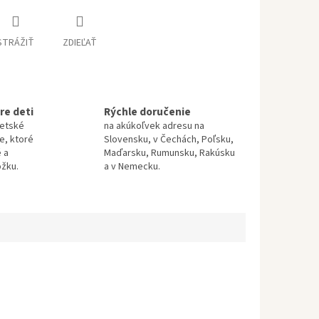
STRÁŽIŤ
ZDIEĽAŤ
re deti
Rýchle doručenie
detské
na akúkoľvek adresu na
te, ktoré
Slovensku, v Čechách, Poľsku,
 a
Maďarsku, Rumunsku, Rakúsku
ožku.
a v Nemecku.