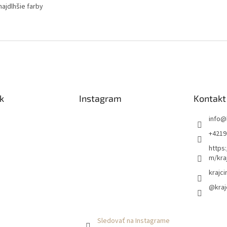
najdlhšie farby
k
Instagram
Kontakt
info
@
+4219
https
m/kra
krajci
@kraj
Sledovať na Instagrame