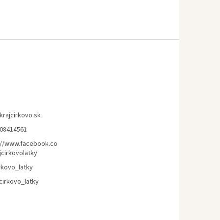
krajcirkovo.sk
08414561
://www.facebook.co
jcirkovolatky
rkovo_latky
cirkovo_latky