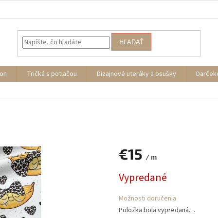
HĽADAŤ
ion
Tričká s potlačou
Dizajnové uteráky a osušky
Darček
€15
/ m
Jednotková
Vypredané
cena:
Možnosti doručenia
Položka bola vypredaná…