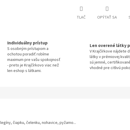
TLAČ
OPÝTAŤ SA
Individuálny prístup
Len overené látky p
S osobným prístupom a
V Krajčírkove nájdete 
ochotou poradiť robíme
látky v prémiovej kvali
maximum pre vašu spokojnosť
sú jemné, certifikované
- preto je Krajčírkovo viac než
vhodné pre citlivú pok
len eshop s látkami.
 legíny, čiapku, čelenku, nohavice, pyžamo...