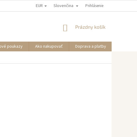
EUR
Slovenčina
Prihlásenie
NÁKUPNÝ
Prázdny košík
KOŠÍK
ové poukazy
Ako nakupovať
Doprava a platby
Informáci