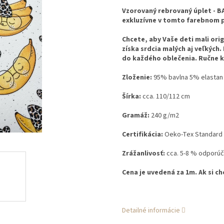
Vzorovaný rebrovaný úplet - B
exkluzívne v tomto farebnom p
Chcete, aby Vaše deti mali orig
získa srdcia malých aj veľkých.
do každého oblečenia. Ručne kr
Zloženie:
95% bavlna 5% elastan
Šírka:
cca. 110/112 cm
Gramáž:
240 g/m2
Certifikácia:
Oeko-Tex Standard 1
Zrážanlivosť:
cca. 5-8 % odporúč
Cena je uvedená za 1m. Ak si ch
Detailné informácie