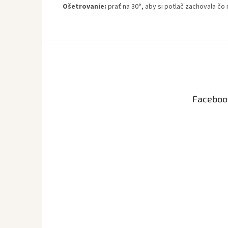
Ošetrovanie:
prať na 30°, aby si potlač zachovala čo 
Z
á
p
ä
t
Faceboo
i
e