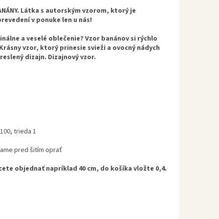
ANÁNY. Látka s autorským vzorom, ktorý je
revedení v ponuke len u nás!
inálne a veselé oblečenie? Vzor banánov si rýchlo
 Krásny vzor, ktorý prinesie svieži a ovocný nádych
eslený dizajn. Dizajnový vzor.
00, trieda 1
ame pred šitím oprať
cete objednať napríklad 40 cm, do košíka vložte 0,4.