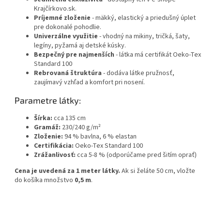
Krajčírkovo.sk.
Príjemné zloženie
- mäkký, elastický a priedušný úplet
pre dokonalé pohodlie.
Univerzálne využitie
- vhodný na mikiny, tričká, šaty,
legíny, pyžamá aj detské kúsky.
Bezpečný pre najmenších
- látka má certifikát Oeko-Tex
Standard 100
Rebrovaná štruktúra
- dodáva látke pružnosť,
zaujímavý vzhľad a komfort pri nosení.
Parametre látky:
Šírka:
cca 135 cm
Gramáž:
230/240 g/m²
Zloženie:
94 % bavlna, 6 % elastan
Certifikácia:
Oeko-Tex Standard 100
Zrážanlivosť:
cca 5-8 % (odporúčame pred šitím oprať)
Cena je uvedená za 1 meter látky.
Ak si želáte 50 cm, vložte
do košíka množstvo
0,5 m
.