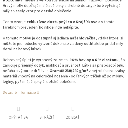
Roztomilá myška
s veľkou sušienkou na jemnom ružovom podklade.
Hravý motív dopĺňajú malé sušienky a drobné detaily, ktoré vytvárajú
milý a veselý vzor pre detské oblečenie.
Tento vzor je
exkluzívne dostupný len v Krajčírkove
a v tomto
farebnom prevedení ho nikde inde nekúpite.
K tomuto motívu je dostupná aj ladiaca
nažehlovačka,
vďaka ktorej si
môžete jednoducho vytvoriť dokonale zladený outfit alebo pridať milý
detail na hotový kúsok.
Rebrovaný úplet je vyrobený zo zmesi
94 % bavlny a 6 % elastanu
, čo
zaručuje príjemný dotyk, mäkkosť a pružnosť. Látka sa prispôsobí telu,
neťahá a výborne drží tvar.
Gramáž 230/240 g/m²
z nej robí univerzálny
materiál vhodný na celoročné nosenie - od ľahkých tričiek až po mikiny,
legíny, pyžamá, čiapky či detské oblečenie.
Detailné informácie
OPÝTAŤ SA
STRÁŽIŤ
ZDIEĽAŤ