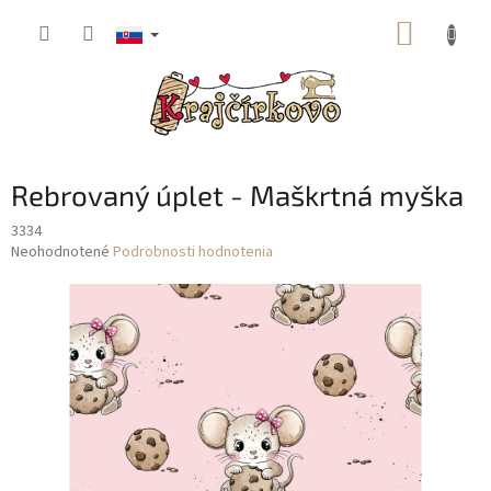
Prejsť
NÁKUP
na
obsah
KOŠÍK
Rebrovaný úplet - Maškrtná myška
3334
Priemerné
Neohodnotené
Podrobnosti hodnotenia
hodnotenie
produktu
je
0,0
z
5
hviezdičiek.