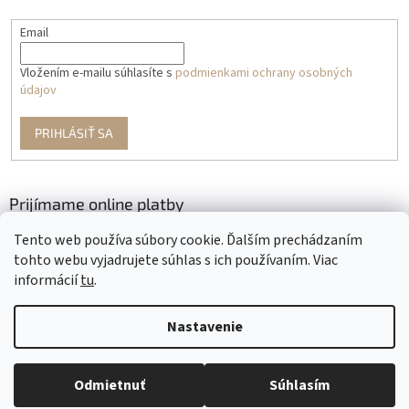
Email
Vložením e-mailu súhlasíte s
podmienkami ochrany osobných
údajov
PRIHLÁSIŤ SA
Prijímame online platby
Tento web používa súbory cookie. Ďalším prechádzaním
tohto webu vyjadrujete súhlas s ich používaním. Viac
informácií
tu
.
Nastavenie
Vytvoril Shoptet
Odmietnuť
Súhlasím
Copyright 2026
Krajčírkovo
. Všetky práva vyhradené.