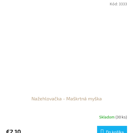
Kód:
3333
Nažehlovačka - Maškrtná myška
Skladom
(30 ks)
€2,10
Do košíka