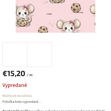
€15,20
/ m
Jednotková
Vypredané
cena:
Možnosti doručenia
Položka bola vypredaná…