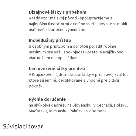
Dizajnové látky s príbehom
Každý vzor má svoj pôvod - spolupracujeme s
najlepšími ilustrátormi z celého sveta, aby ste si mohli
ušiť niečo skutočne výnimočné.
Individuálny prístup
S osobným prístupom a ochotou poradiť robíme
maximum pre vašu spokojnosť - preto je Krajčírkovo
viac než len eshop s látkami.
Len overené látky pre deti
V Krajčírkove nájdete detské látky v prémiovej kvalite,
ktoré sú jemné, certifikované a vhodné pre citlivú
pokožku.
Rýchle doručenie
na akúkoľvek adresu na Slovensku, v Čechách, Poľsku,
Maďarsku, Rumunsku, Rakúsku a v Nemecku.
Súvisiaci tovar