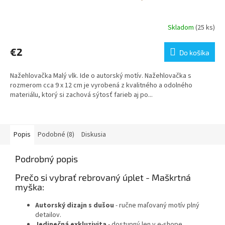
Skladom
(25 ks)
€2
Do košíka
Nažehlovačka Malý vlk. Ide o autorský motív. Nažehlovačka s
rozmerom cca 9 x 12 cm je vyrobená z kvalitného a odolného
materiálu, ktorý si zachová sýtosť farieb aj po...
Popis
Podobné (8)
Diskusia
Podrobný popis
Prečo si vybrať rebrovaný úplet - Maškrtná
myška:
Autorský dizajn s dušou
- ručne maľovaný motív plný
detailov.
Jedinečná exkluzivita
- dostupný len v e-shope