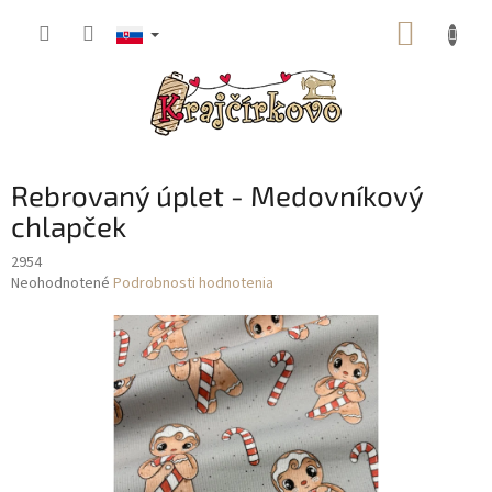
Prejsť
NÁKUP
na
obsah
KOŠÍK
Rebrovaný úplet - Medovníkový
chlapček
2954
Priemerné
Neohodnotené
Podrobnosti hodnotenia
hodnotenie
produktu
je
0,0
z
5
hviezdičiek.