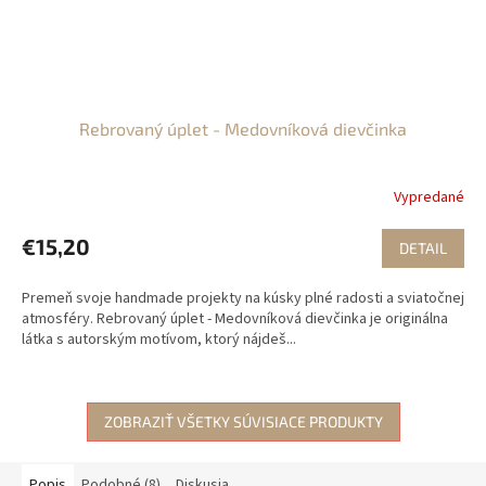
Rebrovaný úplet - Medovníková dievčinka
Vypredané
€15,20
DETAIL
Premeň svoje handmade projekty na kúsky plné radosti a sviatočnej
atmosféry. Rebrovaný úplet - Medovníková dievčinka je originálna
látka s autorským motívom, ktorý nájdeš...
ZOBRAZIŤ VŠETKY SÚVISIACE PRODUKTY
Popis
Podobné (8)
Diskusia