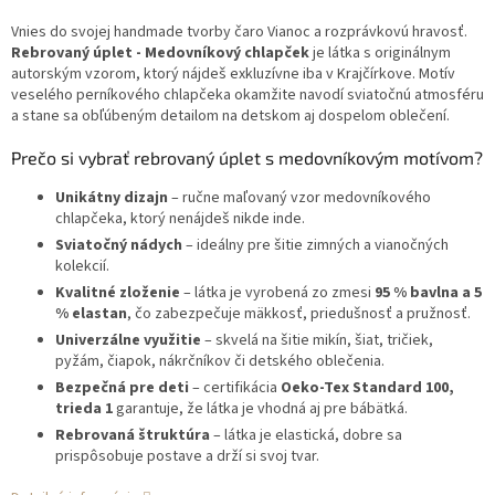
Vnies do svojej handmade tvorby čaro Vianoc a rozprávkovú hravosť.
Rebrovaný úplet - Medovníkový chlapček
je látka s originálnym
autorským vzorom, ktorý nájdeš exkluzívne iba v Krajčírkove. Motív
veselého perníkového chlapčeka okamžite navodí sviatočnú atmosféru
a stane sa obľúbeným detailom na detskom aj dospelom oblečení.
Prečo si vybrať rebrovaný úplet s medovníkovým motívom?
Unikátny dizajn
– ručne maľovaný vzor medovníkového
chlapčeka, ktorý nenájdeš nikde inde.
Sviatočný nádych
– ideálny pre šitie zimných a vianočných
kolekcií.
Kvalitné zloženie
– látka je vyrobená zo zmesi
95 % bavlna a 5
% elastan
, čo zabezpečuje mäkkosť, priedušnosť a pružnosť.
Univerzálne využitie
– skvelá na šitie mikín, šiat, tričiek,
pyžám, čiapok, nákrčníkov či detského oblečenia.
Bezpečná pre deti
– certifikácia
Oeko-Tex Standard 100,
trieda 1
garantuje, že látka je vhodná aj pre bábätká.
Rebrovaná štruktúra
– látka je elastická, dobre sa
prispôsobuje postave a drží si svoj tvar.