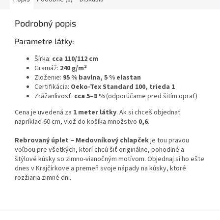
Podrobný popis
Parametre látky:
Šírka:
cca 110/112 cm
Gramáž:
240 g/m²
Zloženie:
95 % bavlna, 5 % elastan
Certifikácia:
Oeko-Tex Standard 100, trieda 1
Zrážanlivosť:
cca 5–8 %
(odporúčame pred šitím oprať)
Cena je uvedená za
1 meter látky
. Ak si chceš objednať
napríklad 60 cm, vlož do košíka množstvo
0,6
.
Rebrovaný úplet – Medovníkový chlapček
je tou pravou
voľbou pre všetkých, ktorí chcú šiť originálne, pohodlné a
štýlové kúsky so zimno-vianočným motívom. Objednaj si ho ešte
dnes v Krajčírkove a premeň svoje nápady na kúsky, ktoré
rozžiaria zimné dni.
Z