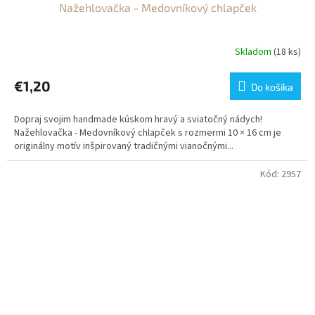
Nažehlovačka - Medovníkový chlapček
Skladom
(18 ks)
€1,20
Do košíka
Dopraj svojim handmade kúskom hravý a sviatočný nádych!
Nažehlovačka - Medovníkový chlapček s rozmermi 10 × 16 cm je
originálny motív inšpirovaný tradičnými vianočnými...
Kód:
2957