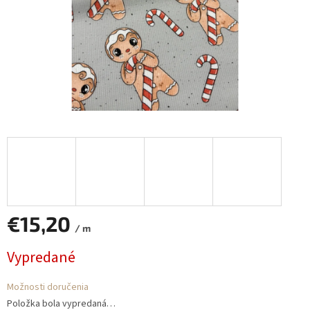
€15,20
/ m
Jednotková
Vypredané
cena:
Možnosti doručenia
Položka bola vypredaná…