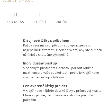
Detailné informácie
OPÝTAŤ SA
STRÁŽIŤ
ZDIEĽAŤ
Dizajnové látky s príbehom
Každý vzor má svoj pôvod - spolupracujeme s
najlepšími ilustrátormi z celého sveta, aby ste si mohli
ušiť niečo skutočne výnimočné.
Individuálny prístup
S osobným prístupom a ochotou poradiť robíme
maximum pre vašu spokojnosť - preto je Krajčírkovo
viac než len eshop s látkami.
Len overené látky pre deti
V Krajčírkove nájdete detské látky v prémiovej kvalite,
ktoré sú jemné, certifikované a vhodné pre citlivú
pokožku.