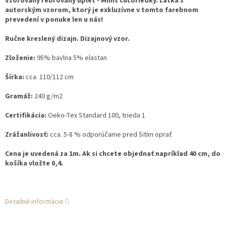
Vzorovaný rebrovaný úplet - Minis čučoriedky. Látka s
autorským vzorom, ktorý je exkluzívne v tomto farebnom
prevedení v ponuke len u nás!
Ručne kreslený dizajn. Dizajnový vzor.
Zloženie:
95% bavlna 5% elastan
Šírka:
cca. 110/112 cm
Gramáž:
240 g/m2
Certifikácia:
Oeko-Tex Standard 100, trieda 1
Zrážanlivosť:
cca. 5-8 % odporúčame pred šitím oprať
Cena je uvedená za 1m. Ak si chcete objednať napríklad 40 cm, do
košíka vložte 0,4.
Detailné informácie