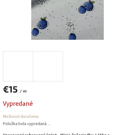
€15
/ m
Jednotková
Vypredané
cena:
Možnosti doručenia
Položka bola vypredaná…