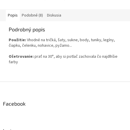
Popis
Podobné (8)
Diskusia
Podrobný popis
Použitie:
Vhodné na tričká, šaty, sukne, body, tuniky, legíny,
čiapku, čelenku, nohavice, pyžamo...
Ošetrovanie:
prať na 30°, aby si potlač zachovala čo najdlhšie
farby
Z
á
p
ä
Facebook
t
i
e