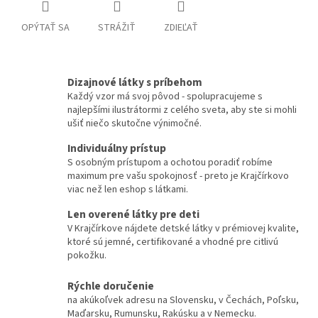
OPÝTAŤ SA
STRÁŽIŤ
ZDIEĽAŤ
Dizajnové látky s príbehom
Každý vzor má svoj pôvod - spolupracujeme s
najlepšími ilustrátormi z celého sveta, aby ste si mohli
ušiť niečo skutočne výnimočné.
Individuálny prístup
S osobným prístupom a ochotou poradiť robíme
maximum pre vašu spokojnosť - preto je Krajčírkovo
viac než len eshop s látkami.
Len overené látky pre deti
V Krajčírkove nájdete detské látky v prémiovej kvalite,
ktoré sú jemné, certifikované a vhodné pre citlivú
pokožku.
Rýchle doručenie
na akúkoľvek adresu na Slovensku, v Čechách, Poľsku,
Maďarsku, Rumunsku, Rakúsku a v Nemecku.