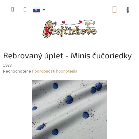
Prejsť
NÁKUP
na
obsah
KOŠÍK
Rebrovaný úplet - Minis čučoriedky
1973
Priemerné
Neohodnotené
Podrobnosti hodnotenia
hodnotenie
produktu
je
0,0
z
5
hviezdičiek.