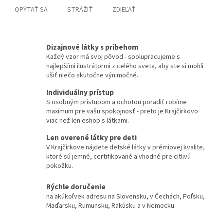
OPÝTAŤ SA
STRÁŽIŤ
ZDIEĽAŤ
Dizajnové látky s príbehom
Každý vzor má svoj pôvod - spolupracujeme s
najlepšími ilustrátormi z celého sveta, aby ste si mohli
ušiť niečo skutočne výnimočné.
Individuálny prístup
S osobným prístupom a ochotou poradiť robíme
maximum pre vašu spokojnosť - preto je Krajčírkovo
viac než len eshop s látkami.
Len overené látky pre deti
V Krajčírkove nájdete detské látky v prémiovej kvalite,
ktoré sú jemné, certifikované a vhodné pre citlivú
pokožku.
Rýchle doručenie
na akúkoľvek adresu na Slovensku, v Čechách, Poľsku,
Maďarsku, Rumunsku, Rakúsku a v Nemecku.