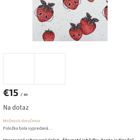
€15
/ m
Jednotková
Na dotaz
cena:
Možnosti doručenia
Položka bola vypredaná…