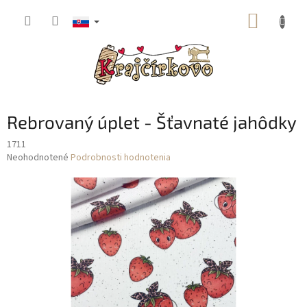
Prejsť
NÁKUP
na
obsah
KOŠÍK
Rebrovaný úplet - Šťavnaté jahôdky
1711
Priemerné
Neohodnotené
Podrobnosti hodnotenia
hodnotenie
produktu
je
0,0
z
5
hviezdičiek.