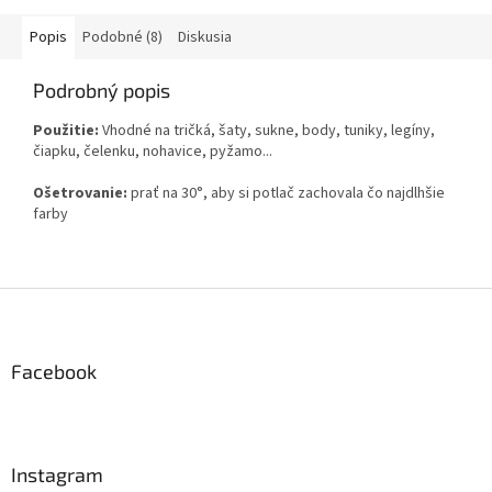
Popis
Podobné (8)
Diskusia
Podrobný popis
Použitie:
Vhodné na tričká, šaty, sukne, body, tuniky, legíny,
čiapku, čelenku, nohavice, pyžamo...
Ošetrovanie:
prať na 30°, aby si potlač zachovala čo najdlhšie
farby
Z
á
p
ä
Facebook
t
i
e
Instagram