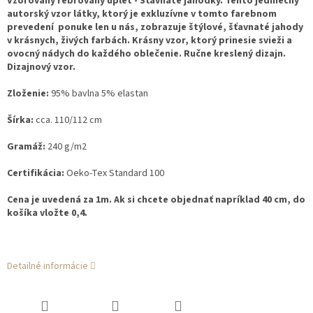
Vzorovaný rebrovaný úplet - Šťavnaté jahôdky. Tento jedinečný
autorský vzor látky, ktorý je exkluzívne v tomto farebnom
prevedení ponuke len u nás, zobrazuje štýlové, šťavnaté jahody
v krásnych, živých farbách. Krásny vzor, ktorý prinesie svieži a
ovocný nádych do každého oblečenie. Ručne kreslený dizajn.
Dizajnový vzor.
Zloženie:
95% bavlna 5% elastan
Šírka:
cca. 110/112 cm
Gramáž:
240 g/m2
Certifikácia:
Oeko-Tex Standard 100
Cena je uvedená za 1m. Ak si chcete objednať napríklad 40 cm, do
košíka vložte 0,4.
Detailné informácie