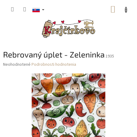
Prejsť
NÁKUP
na
obsah
KOŠÍK
Rebrovaný úplet - Zeleninka
1935
Priemerné
Neohodnotené
Podrobnosti hodnotenia
hodnotenie
produktu
je
0,0
z
5
hviezdičiek.