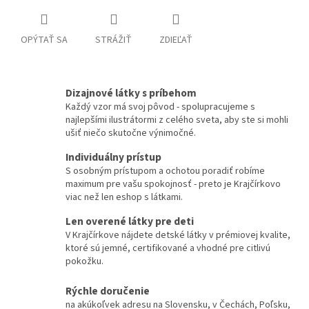
OPÝTAŤ SA
STRÁŽIŤ
ZDIEĽAŤ
Dizajnové látky s príbehom
Každý vzor má svoj pôvod - spolupracujeme s
najlepšími ilustrátormi z celého sveta, aby ste si mohli
ušiť niečo skutočne výnimočné.
Individuálny prístup
S osobným prístupom a ochotou poradiť robíme
maximum pre vašu spokojnosť - preto je Krajčírkovo
viac než len eshop s látkami.
Len overené látky pre deti
V Krajčírkove nájdete detské látky v prémiovej kvalite,
ktoré sú jemné, certifikované a vhodné pre citlivú
pokožku.
Rýchle doručenie
na akúkoľvek adresu na Slovensku, v Čechách, Poľsku,