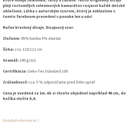
ktoré milujú zeleninku, farby a zábavu. Tento originálny dizajn
plný roztomilých zeleninových kamarátov rozjasní každé detské
oblečenie. Látka s autorským vzorom, ktorý je exkluzívne v
tomto farebnom prevedení v ponuke len u nás!
Ručne kreslený dizajn. Dizajnový vzor.
Zloženie:
95% bavlna 5% elastan
Šírka:
cca. 110/112 cm
Gramáž:
240 g/m2
Certifikácia:
Oeko-Tex Standard 100
Zrážanlivosť:
cca. 5 % odporúčame pred šitím oprať
Cena je uvedená za 1m. Ak si chcete objednať napríklad 40 cm, do
košíka vložte 0,4.
Detailné informácie