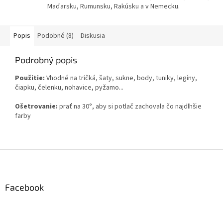
Maďarsku, Rumunsku, Rakúsku a v Nemecku.
Popis
Podobné (8)
Diskusia
Podrobný popis
Použitie:
Vhodné na tričká, šaty, sukne, body, tuniky, legíny,
čiapku, čelenku, nohavice, pyžamo...
Ošetrovanie:
prať na 30°, aby si potlač zachovala čo najdlhšie
farby
Z
á
p
ä
Facebook
t
i
e