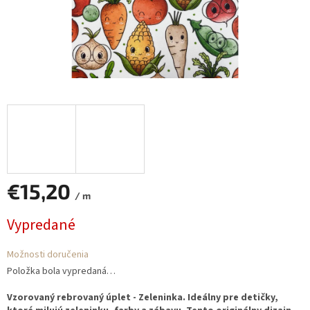
€15,20
/ m
Jednotková
Vypredané
cena:
Možnosti doručenia
Položka bola vypredaná…
Vzorovaný rebrovaný úplet - Zeleninka. Ideálny pre detičky,