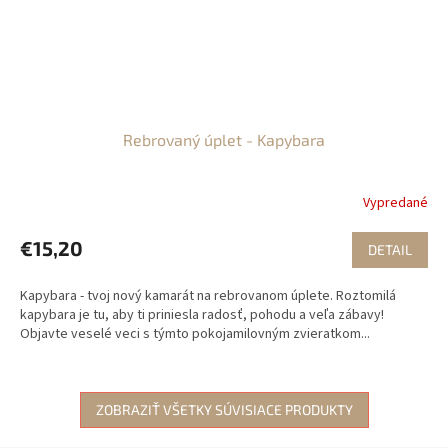
Rebrovaný úplet - Kapybara
Vypredané
€15,20
DETAIL
Kapybara - tvoj nový kamarát na rebrovanom úplete. Roztomilá
kapybara je tu, aby ti priniesla radosť, pohodu a veľa zábavy!
Objavte veselé veci s týmto pokojamilovným zvieratkom...
ZOBRAZIŤ VŠETKY SÚVISIACE PRODUKTY