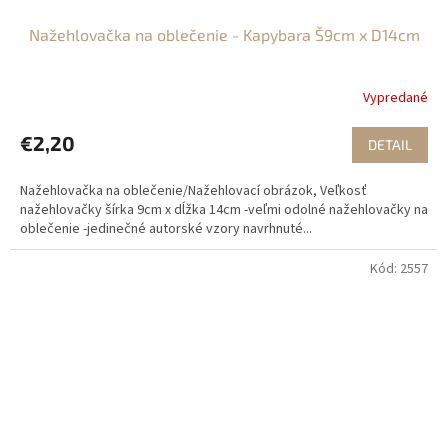
Nažehlovačka na oblečenie - Kapybara Š9cm x D14cm
Vypredané
€2,20
DETAIL
Nažehlovačka na oblečenie/Nažehlovací obrázok, Veľkosť
nažehlovačky šírka 9cm x dĺžka 14cm -veľmi odolné nažehlovačky na
oblečenie -jedinečné autorské vzory navrhnuté...
Kód:
2557