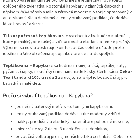
ktorá do vašej handmade tvorby prinesie jedinečný motív tohto
obľúbeného zvieratka. Roztomilé kapybary v zimných čiapkach s
nápisom
NOM
pôsobia milo a zároveň moderne. Vzor je spracovaný v
autorskom štýle a doplnený o jemný pruhovaný podklad, čo dodáva
látke hravosť a šmrnc.
Táto
nepočesaná teplákovina
je vyrobená z kvalitného materiálu,
ktorý je mäkký, priedušný a vďaka obsahu elastanu aj jemne pružný.
Výborne sa nosí a poskytuje komfort počas celého dňa. Je preto
ideálna na šitie oblečenia aj doplnkov pre deti aj dospelých.
Teplákovina – Kapybara
sa hodí na mikiny, tričká, tepláky, šaty,
pyžamá, čiapky, nákrčníky či iné handmade kúsky. Certifikácia
Oeko-
Tex Standard 100, trieda 1
zaručuje, že je úplne bezpečná aj pre
bábätká a malé deti.
Prečo si vybrať teplákovinu - Kapybara?
jedinečný autorský motív s roztomilými kapybarami,
jemný pruhovaný podklad dodáva látke moderný vzhľad,
mäkký, priedušný a elastický materiál pre pohodlné nosenie,
univerzálne využitie pri šití oblečenia aj doplnkov,
bezpečná voľba aj pre najmenších vďaka certifikácii Oeko-Tex.