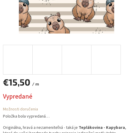
€15,50
/ m
Jednotková
Vypredané
cena:
Možnosti doručenia
Položka bola vypredaná…
Originálna, hravá a nezameniteľná - taká je
Teplákovina - Kapybara
,