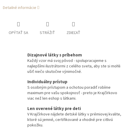
Detailné informácie
OPÝTAŤ SA
STRÁŽIŤ
ZDIEĽAŤ
Dizajnové látky s príbehom
Každý vzor má svoj pôvod - spolupracujeme s
najlepšími ilustrátormi z celého sveta, aby ste si mohli
ušiť niečo skutočne výnimočné.
Individuálny prístup
S osobným prístupom a ochotou poradiť robíme
maximum pre vašu spokojnosť - preto je Krajčírkovo
viac než len eshop s látkami.
Len overené látky pre deti
V Krajčírkove nájdete detské látky v prémiovej kvalite,
ktoré sú jemné, certifikované a vhodné pre citlivú
pokožku.