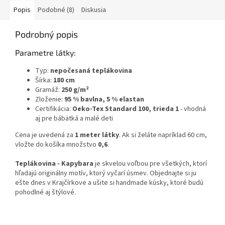
Popis
Podobné (8)
Diskusia
Podrobný popis
Parametre látky:
Typ:
nepočesaná teplákovina
Šírka:
180 cm
Gramáž:
250 g/m²
Zloženie:
95 % bavlna, 5 % elastan
Certifikácia:
Oeko-Tex Standard 100, trieda 1
- vhodná
aj pre bábätká a malé deti
Cena je uvedená za
1 meter látky
. Ak si želáte napríklad 60 cm,
vložte do košíka množstvo
0,6
.
Teplákovina - Kapybara
je skvelou voľbou pre všetkých, ktorí
hľadajú originálny motív, ktorý vyčarí úsmev. Objednajte si ju
ešte dnes v Krajčírkove a ušite si handmade kúsky, ktoré budú
pohodlné aj štýlové.