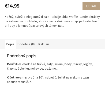
€14,95
DETAIL
Nežný, svieži a elegantný dizajn - taká je látka Waffle - Sedmokrásky
na šalviovom podklade, ktorá v sebe dokonale spája jednoduchosť
prírody a jemnosť pastelových tónov. Na...
Popis
Podobné (8)
Diskusia
Podrobný popis
Použitie:
Vhodné na tričká, šaty, sukne, body, tuniky, legíny,
čiapku, čelenku, nohavice, pyžamo...
Ošetrovanie:
prať na 30°, nebieliť, žehliť na nízkom stupni,
nesušiť v sušičke.
Z