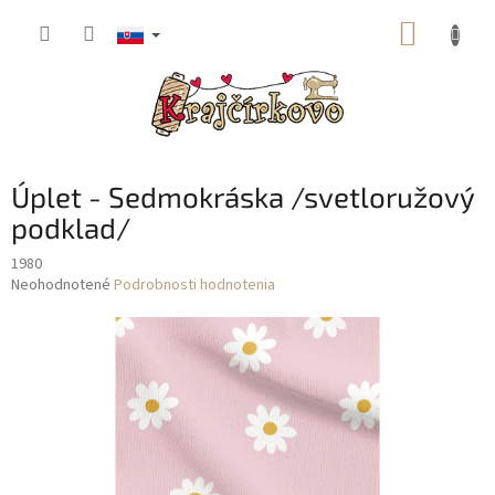
Prejsť
NÁKUP
na
obsah
KOŠÍK
Úplet - Sedmokráska /svetloružový
podklad/
1980
Priemerné
Neohodnotené
Podrobnosti hodnotenia
hodnotenie
produktu
je
0,0
z
5
hviezdičiek.