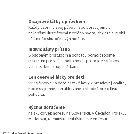
Dizajnové látky s príbehom
Každý vzor má svoj pôvod - spolupracujeme s
najlepšími ilustrátormi z celého sveta, aby ste si mohli
ušiť niečo skutočne výnimočné.
Individuálny prístup
S osobným prístupom a ochotou poradiť robíme
maximum pre vašu spokojnosť - preto je Krajčírkovo
viac než len eshop s látkami.
Len overené látky pre deti
V Krajčírkove nájdete detské látky v prémiovej kvalite,
ktoré sú jemné, certifikované a vhodné pre citlivú
pokožku.
Rýchle doručenie
na akúkoľvek adresu na Slovensku, v Čechách, Poľsku,
Maďarsku, Rumunsku, Rakúsku a v Nemecku.
Súvisiaci tovar