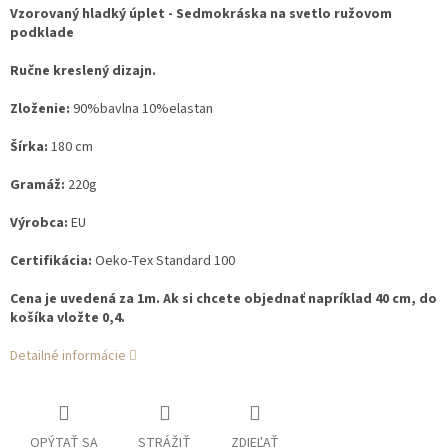
Vzorovaný hladký úplet - Sedmokráska na svetlo ružovom
podklade
Ručne kreslený dizajn.
Zloženie:
90%bavlna 10%elastan
Šírka:
180 cm
Gramáž:
220g
Výrobca:
EU
Certifikácia:
Oeko-Tex Standard 100
Cena je uvedená za 1m. Ak si chcete objednať napríklad 40 cm, do
košíka vložte 0,4.
Detailné informácie
OPÝTAŤ SA
STRÁŽIŤ
ZDIEĽAŤ