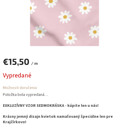
€15,50
/ m
Jednotková
Vypredané
cena:
Možnosti doručenia
Položka bola vypredaná…
EXKLUZÍVNY VZOR SEDMOKRÁSKA - kúpite len u nás!
Krásny jemný dizajn kvietok namaľovaný špeciálne len pre
Krajčírkovo!