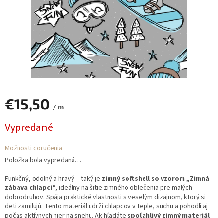
€15,50
/ m
Jednotková
Vypredané
cena:
Možnosti doručenia
Položka bola vypredaná…
Funkčný, odolný a hravý – taký je
zimný softshell so vzorom „Zimná
zábava chlapci“
, ideálny na šitie zimného oblečenia pre malých
dobrodruhov. Spája praktické vlastnosti s veselým dizajnom, ktorý si
deti zamilujú. Tento materiál udrží chlapcov v teple, suchu a pohodlí aj
počas aktívnych hier na snehu. Ak hľadáte
spoľahlivý zimný materiál