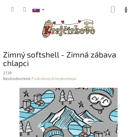
Prejsť
NÁKUP
na
obsah
KOŠÍK
Zimný softshell - Zimná zábava
chlapci
2738
Priemerné
Neohodnotené
Podrobnosti hodnotenia
hodnotenie
produktu
je
0,0
z
5
hviezdičiek.