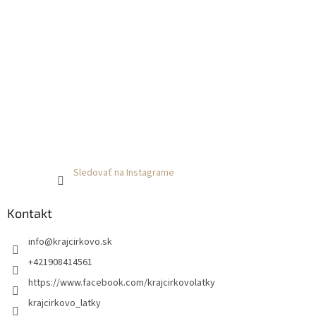
Sledovať na Instagrame
Kontakt
info
@
krajcirkovo.sk
+421908414561
https://www.facebook.com/krajcirkovolatky
krajcirkovo_latky