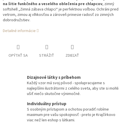
na šitie funkčného a veselého oblečenia pre chlapcov
, zimný
softshell „Zimná zábava chlapci“ je perfektnou voľbou. Ochráni pred
vetrom, zimou aj vlhkosťou a zároveň prinesie radosť zo zimných
dobrodružstiev.
Detailné informácie
OPÝTAŤ SA
STRÁŽIŤ
ZDIEĽAŤ
Dizajnové látky s príbehom
Každý vzor má svoj pôvod - spolupracujeme s
najlepšími ilustrátormi z celého sveta, aby ste si mohli
ušiť niečo skutočne výnimočné.
Individuálny prístup
S osobným prístupom a ochotou poradiť robíme
maximum pre vašu spokojnosť - preto je Krajčírkovo
viac než len eshop s látkami.