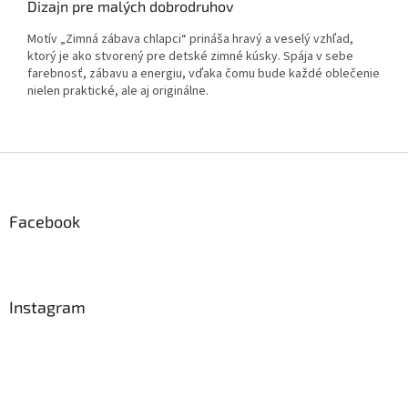
Dizajn pre malých dobrodruhov
Motív „Zimná zábava chlapci“ prináša hravý a veselý vzhľad,
ktorý je ako stvorený pre detské zimné kúsky. Spája v sebe
farebnosť, zábavu a energiu, vďaka čomu bude každé oblečenie
nielen praktické, ale aj originálne.
Z
á
p
ä
Facebook
t
i
e
Instagram