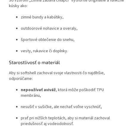
So vzorom „Zimná zábava chlapci“ vytvoríte originálne a funkčné
kúsky ako:
zimné bundy a kabátiky,
outdoorové nohavice a overaly,
športové oblečenie do snehu,
vesty, rukavice či doplnky.
Starostlivosť o materiál
Aby si softshell zachoval svoje vlastnosti čo najdlhšie,
odporúčame:
nepoužívať aviváž
, ktorá môže poškodiť TPU
membránu,
nesušiť v sušičke, ale nechať voľne vyschnúť,
prať pri nižších teplotách, aby si materiál zachoval
priedušnosť aj vodeodolnosť.