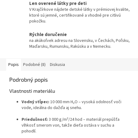
Len overené látky pre deti
V Krajčírkove nájdete detské látky v prémiovej kvalite,
ktoré sú jemné, certifikované a vhodné pre citlivú
pokožku.
Rýchle doručenie
na akúkoľvek adresu na Slovensku, v Čechách, Poľsku,
Maďarsku, Rumunsku, Rakúsku a v Nemecku.
Popis
Podobné (8)
Diskusia
Podrobný popis
Vlastnosti materiálu
Vodný stĺpec:
10 000 mm H₂O – vysoká odolnosť voči
vode, ideálna do dažďa aj snehu.
Priedušnosť:
3 000 g/m²/24 hod – materiál prepúšťa
vlhkosť smerom von, takže dieťa ostáva v suchu a
pohodlí.