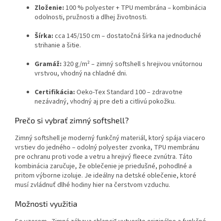
Zloženie:
100 % polyester + TPU membrána – kombinácia
odolnosti, pružnosti a dlhej životnosti.
Šírka:
cca 145/150 cm – dostatočná šírka na jednoduché
strihanie a šitie.
Gramáž:
320 g/m² – zimný softshell s hrejivou vnútornou
vrstvou, vhodný na chladné dni.
Certifikácia:
Oeko-Tex Standard 100 – zdravotne
nezávadný, vhodný aj pre deti a citlivú pokožku.
Prečo si vybrať zimný softshell?
Zimný softshell je moderný funkčný materiál, ktorý spája viacero
vrstiev do jedného – odolný polyester zvonka, TPU membránu
pre ochranu proti vode a vetru a hrejivý fleece zvnútra. Táto
kombinácia zaručuje, že oblečenie je priedušné, pohodlné a
pritom výborne izoluje. Je ideálny na detské oblečenie, ktoré
musí zvládnuť dlhé hodiny hier na čerstvom vzduchu.
Možnosti využitia