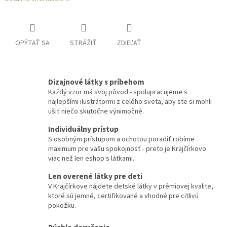
OPÝTAŤ SA
STRÁŽIŤ
ZDIEĽAŤ
Dizajnové látky s príbehom
Každý vzor má svoj pôvod - spolupracujeme s
najlepšími ilustrátormi z celého sveta, aby ste si mohli
ušiť niečo skutočne výnimočné.
Individuálny prístup
S osobným prístupom a ochotou poradiť robíme
maximum pre vašu spokojnosť - preto je Krajčírkovo
viac než len eshop s látkami.
Len overené látky pre deti
V Krajčírkove nájdete detské látky v prémiovej kvalite,
ktoré sú jemné, certifikované a vhodné pre citlivú
pokožku.