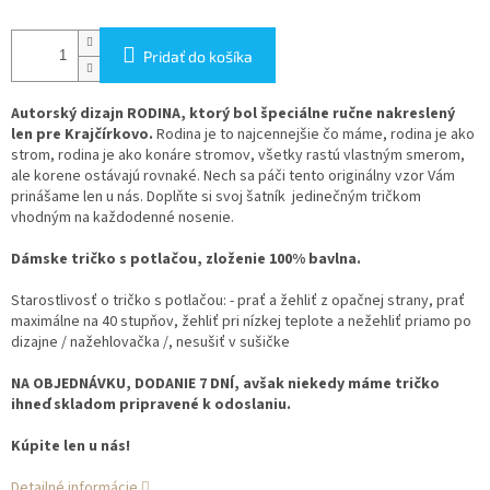
Pridať do košíka
Autorský dizajn RODINA,
ktorý bol špeciálne ručne nakreslený
len pre Krajčírkovo.
Rodina je to najcennejšie čo máme, rodina je ako
strom, rodina je ako konáre stromov, všetky rastú vlastným smerom,
ale korene ostávajú rovnaké. Nech sa páči tento originálny vzor Vám
prinášame len u nás. Doplňte si svoj šatník jedinečným tričkom
vhodným na každodenné nosenie.
Dámske tričko s potlačou, zloženie 100% bavlna.
Starostlivosť o tričko s potlačou: - prať a žehliť z opačnej strany, prať
maximálne na 40 stupňov, žehliť pri nízkej teplote a nežehliť priamo po
dizajne / nažehlovačka /, nesušiť v sušičke
NA OBJEDNÁVKU, DODANIE 7 DNÍ, avšak niekedy máme tričko
ihneď skladom pripravené k odoslaniu.
Kúpite len u nás!
Detailné informácie