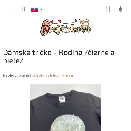
Prejsť
NÁKUP
na
obsah
KOŠÍK
Dámske tričko - Rodina /čierne a
biele/
Priemerné
Neohodnotené
Podrobnosti hodnotenia
hodnotenie
produktu
je
0,0
z
5
hviezdičiek.