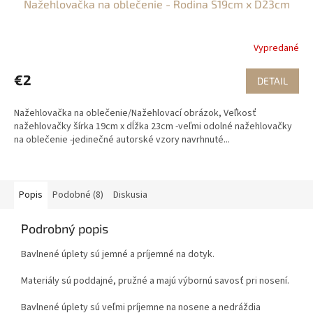
Nažehlovačka na oblečenie - Rodina Š19cm x D23cm
Vypredané
€2
DETAIL
Nažehlovačka na oblečenie/Nažehlovací obrázok, Veľkosť
nažehlovačky šírka 19cm x dĺžka 23cm -veľmi odolné nažehlovačky
na oblečenie -jedinečné autorské vzory navrhnuté...
Popis
Podobné (8)
Diskusia
Podrobný popis
Bavlnené úplety sú jemné a príjemné na dotyk.
Materiály sú poddajné, pružné a majú výbornú savosť pri nosení.
Bavlnené úplety sú veľmi príjemne na nosene a nedráždia