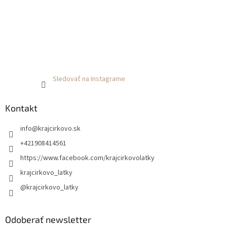
Sledovať na Instagrame
Kontakt
info
@
krajcirkovo.sk
+421908414561
https://www.facebook.com/krajcirkovolatky
krajcirkovo_latky
@krajcirkovo_latky
Odoberať newsletter