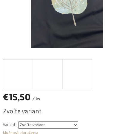
€15,50
/ ks
Jednotková
Zvoľte variant
cena:
Variant
Možnosti doručenia