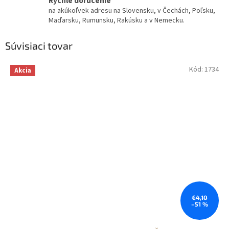
Rýchle doručenie
na akúkoľvek adresu na Slovensku, v Čechách, Poľsku,
Maďarsku, Rumunsku, Rakúsku a v Nemecku.
Súvisiaci tovar
Kód:
1734
Akcia
€4,10
–51 %