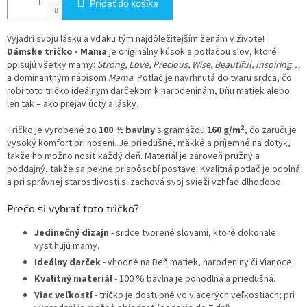
Pridať do košíka
Vyjadri svoju lásku a vďaku tým najdôležitejším ženám v živote!
Dámske tričko - Mama
je originálny kúsok s potlačou slov, ktoré
opisujú všetky mamy:
Strong, Love, Precious, Wise, Beautiful, Inspiring…
a dominantným nápisom
Mama
. Potlač je navrhnutá do tvaru srdca, čo
robí toto tričko ideálnym darčekom k narodeninám, Dňu matiek alebo
len tak – ako prejav úcty a lásky.
Tričko je vyrobené zo
100 % bavlny
s gramážou
160 g/m²
, čo zaručuje
vysoký komfort pri nosení. Je priedušné, mäkké a príjemné na dotyk,
takže ho možno nosiť každý deň. Materiál je zároveň pružný a
poddajný, takže sa pekne prispôsobí postave. Kvalitná potlač je odolná
a pri správnej starostlivosti si zachová svoj svieži vzhľad dlhodobo.
Prečo si vybrať toto tričko?
Jedinečný dizajn
- srdce tvorené slovami, ktoré dokonale
vystihujú mamy.
Ideálny darček
- vhodné na Deň matiek, narodeniny či Vianoce.
Kvalitný materiál
- 100 % bavlna je pohodlná a priedušná.
Viac veľkostí
- tričko je dostupné vo viacerých veľkostiach; pri