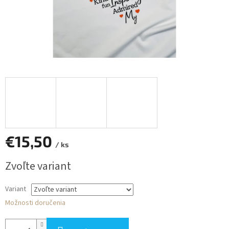
€15,50
/ ks
Jednotková
Zvoľte variant
cena:
Variant
Možnosti doručenia