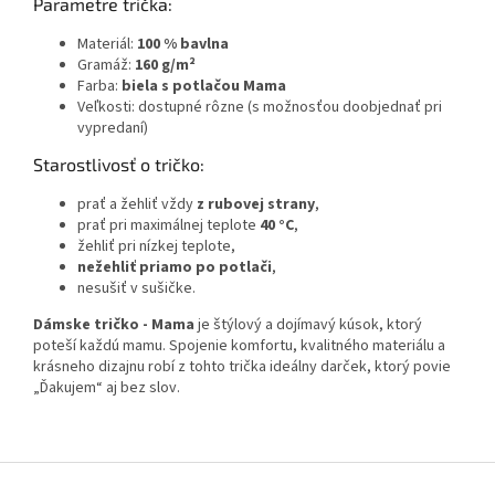
Parametre trička:
Materiál:
100 % bavlna
Gramáž:
160 g/m²
Farba:
biela s potlačou Mama
Veľkosti: dostupné rôzne (s možnosťou doobjednať pri
vypredaní)
Starostlivosť o tričko:
prať a žehliť vždy
z rubovej strany
,
prať pri maximálnej teplote
40 °C
,
žehliť pri nízkej teplote,
nežehliť priamo po potlači
,
nesušiť v sušičke.
Dámske tričko - Mama
je štýlový a dojímavý kúsok, ktorý
poteší každú mamu. Spojenie komfortu, kvalitného materiálu a
krásneho dizajnu robí z tohto trička ideálny darček, ktorý povie
„Ďakujem“ aj bez slov.
Z