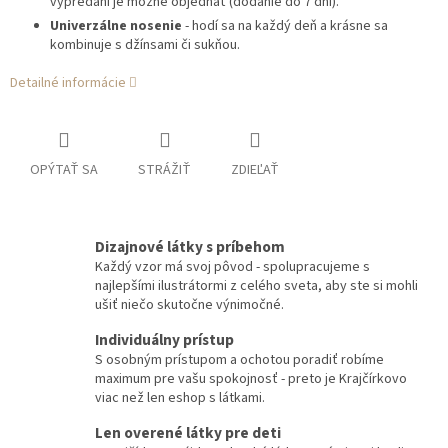
vypredaní je možné objednať (dodanie do 7 dní).
Univerzálne nosenie
- hodí sa na každý deň a krásne sa
kombinuje s džínsami či sukňou.
Detailné informácie
OPÝTAŤ SA
STRÁŽIŤ
ZDIEĽAŤ
Dizajnové látky s príbehom
Každý vzor má svoj pôvod - spolupracujeme s
najlepšími ilustrátormi z celého sveta, aby ste si mohli
ušiť niečo skutočne výnimočné.
Individuálny prístup
S osobným prístupom a ochotou poradiť robíme
maximum pre vašu spokojnosť - preto je Krajčírkovo
viac než len eshop s látkami.
Len overené látky pre deti