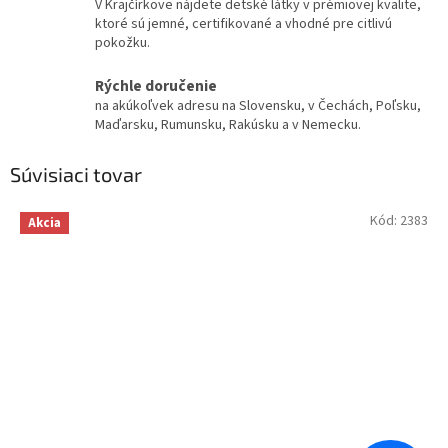
V Krajčírkove nájdete detské látky v prémiovej kvalite,
ktoré sú jemné, certifikované a vhodné pre citlivú
pokožku.
Rýchle doručenie
na akúkoľvek adresu na Slovensku, v Čechách, Poľsku,
Maďarsku, Rumunsku, Rakúsku a v Nemecku.
Súvisiaci tovar
Kód:
2383
Akcia