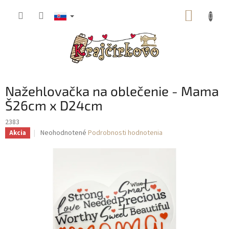
Prejsť
NÁKUP
na
obsah
KOŠÍK
Nažehlovačka na oblečenie - Mama
Š26cm x D24cm
2383
Priemerné
Neohodnotené
Podrobnosti hodnotenia
Akcia
hodnotenie
produktu
je
0,0
z
5
hviezdičiek.