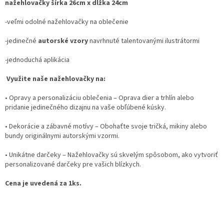
nažehlovačky šírka 26cm x dĺžka 24cm
-veľmi odolné nažehlovačky na oblečenie
-jedinečné
autorské vzory
navrhnuté talentovanými ilustrátormi
-jednoduchá aplikácia
Využite naše nažehlovačky na:
•
Opravy a personalizáciu oblečenia
– Oprava dier a trhlín alebo
pridanie jedinečného dizajnu na vaše obľúbené kúsky.
•
Dekorácie a zábavné motívy
– Obohaťte svoje tričká, mikiny alebo
bundy originálnymi autorskými vzormi.
•
Unikátne darčeky
– Nažehlovačky sú skvelým spôsobom, ako vytvoriť
personalizované darčeky pre vašich blízkych.
Cena je uvedená za 1ks.