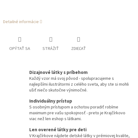
Detailné informácie
OPÝTAŤ SA
STRÁŽIŤ
ZDIEĽAŤ
Dizajnové látky s príbehom
Každý vzor má svoj pôvod - spolupracujeme s
najlepšími ilustrátormi z celého sveta, aby ste si mohli
ušiť niečo skutočne výnimočné.
Individuálny prístup
S osobným prístupom a ochotou poradiť robíme
maximum pre vašu spokojnosť - preto je Krajčírkovo
viac než len eshop s látkami.
Len overené látky pre deti
V Krajčírkove nájdete detské látky v prémiovej kvalite,