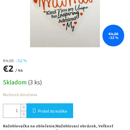
€4,20
–52 %
€4,20
–52 %
€2
/ ks
Jednotková
Skladom
(3 ks)
cena:
Možnosti doručenia
Pridať do košíka
Nažehlovačka na oblečenie/Nažehlovací obrázok, Veľkosť