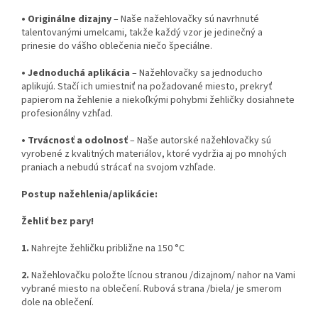
•
Originálne dizajny
– Naše nažehlovačky sú navrhnuté
talentovanými umelcami, takže každý vzor je jedinečný a
prinesie do vášho oblečenia niečo špeciálne.
•
Jednoduchá aplikácia
– Nažehlovačky sa jednoducho
aplikujú. Stačí ich umiestniť na požadované miesto, prekryť
papierom na žehlenie a niekoľkými pohybmi žehličky dosiahnete
profesionálny vzhľad.
•
Trvácnosť a odolnosť
– Naše autorské nažehlovačky sú
vyrobené z kvalitných materiálov, ktoré vydržia aj po mnohých
praniach a nebudú strácať na svojom vzhľade.
Postup nažehlenia/aplikácie:
Žehliť bez pary!
1.
Nahrejte žehličku približne na 150 °C
2.
Nažehlovačku položte lícnou stranou /dizajnom/ nahor na Vami
vybrané miesto na oblečení. Rubová strana /biela/ je smerom
dole na oblečení.