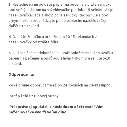
3.
Následne na ňu položte papier na pečenie a držte žehličku
pod veľkým tlakom na nažehlovačke po dobu 15 sekúnd. Ak je
nažehlovačka väčšia ako plocha žehličky, tak plynule a pod
silným tlakom prechádzajte po celej ploche nažehlovačky
ďalších 15 sekúnd.
4.
Odložte žehličku a približne po 10-15 sekundách z
nažehlovačky odstráňte fóliu.
5.
A už len finálne dokončenie - opäť položte na nažehlovačku
papier na pečenie a opäť pod silným tlakom prežehlite 5-10
sekúnd.
Odporúčania:
-prvé pranie odporúčame až po 24 hodinách na 30-40 stupňov
-prať a žehliť z rubovej strany
Pri správnej aplikácii a následnom ošetrovaní Vám
nažehlovačka vydrží veľmi dlho.