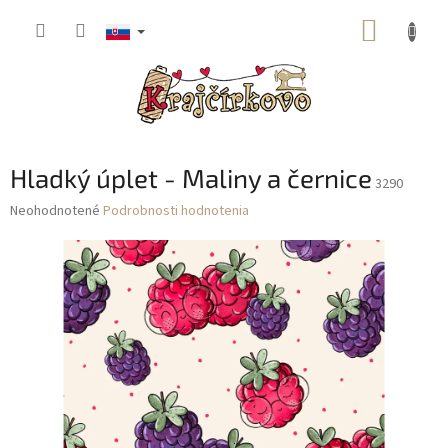
Prejsť
NÁKUP
na
obsah
KOŠÍK
Hladký úplet - Maliny a černice
3290
Priemerné
Neohodnotené
Podrobnosti hodnotenia
hodnotenie
produktu
je
0,0
z
5
hviezdičiek.