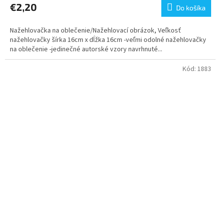
€2,20
Do košíka
Nažehlovačka na oblečenie/Nažehlovací obrázok, Veľkosť
nažehlovačky šírka 16cm x dĺžka 16cm -veľmi odolné nažehlovačky
na oblečenie -jedinečné autorské vzory navrhnuté...
Kód:
1883