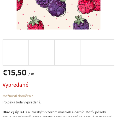
€15,50
/ m
Jednotková
Vypredané
cena:
Možnosti doručenia
Položka bola vypredaná…
Hladký úplet
s autorským vzorom maliniek a černíc. Motív pôsobí