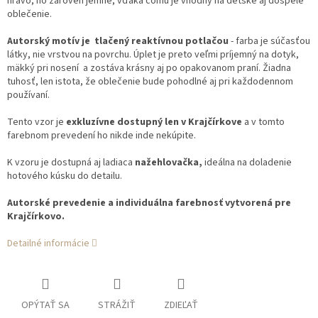
hravo, no zároveň jemne, vďaka čomu je vhodný na detské aj dospelé
oblečenie.
Autorský motív je tlačený reaktívnou potlačou
- farba je súčasťou
látky, nie vrstvou na povrchu. Úplet je preto veľmi príjemný na dotyk,
mäkký pri nosení a zostáva krásny aj po opakovanom praní. Žiadna
tuhosť, len istota, že oblečenie bude pohodlné aj pri každodennom
používaní.
Tento vzor je
exkluzívne dostupný len v Krajčírkove
a v tomto
farebnom prevedení ho nikde inde nekúpite.
K vzoru je dostupná aj ladiaca
nažehlovačka,
ideálna na doladenie
hotového kúsku do detailu.
Autorské prevedenie a individuálna farebnosť vytvorená pre
Krajčírkovo.
Detailné informácie
OPÝTAŤ SA
STRÁŽIŤ
ZDIEĽAŤ