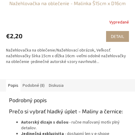
Nažehlovačka na oblečenie - Malinka Š15cm x D16cm
Vypredané
€2,20
DETAIL
Nažehlovačka na oblečenie/Nažehlovací obrázok, Veľkosť
nažehlovačky šírka 15cm x dĺžka 16cm -veľmi odolné nažehlovačky
na oblečenie -jedinečné autorské vzory navrhnuté...
Popis
Podobné (8)
Diskusia
Podrobný popis
Prečo si vybrať hladký úplet - Maliny a černice:
Autorský dizajn s dušou
- ručne maľovaný motív plný
detailov.
Jedinečná exkluzivita
- dostupný len v e-shope