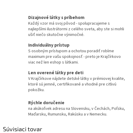
Dizajnové látky s príbehom
Každý vzor má svoj pôvod - spolupracujeme s
najlepšími ilustrátormi z celého sveta, aby ste si mohli
ušiť niečo skutočne výnimočné.
Individuálny prístup
S osobným prístupom a ochotou poradiť robíme
maximum pre vašu spokojnosť - preto je Krajčírkovo
viac než len eshop s látkami.
Len overené látky pre deti
V Krajčírkove nájdete detské látky v prémiovej kvalite,
ktoré sú jemné, certifikované a vhodné pre citlivú
pokožku.
Rýchle doručenie
na akúkoľvek adresu na Slovensku, v Čechách, Poľsku,
Maďarsku, Rumunsku, Rakúsku a v Nemecku.
Súvisiaci tovar