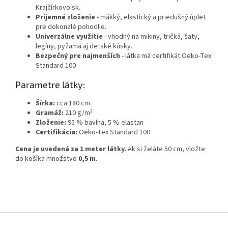
Krajčírkovo.sk.
Príjemné zloženie
- mäkký, elastický a priedušný úplet
pre dokonalé pohodlie.
Univerzálne využitie
- vhodný na mikiny, tričká, šaty,
legíny, pyžamá aj detské kúsky.
Bezpečný pre najmenších
- látka má certifikát Oeko-Tex
Standard 100
Parametre látky:
Šírka:
cca 180 cm
Gramáž:
210 g/m²
Zloženie:
95 % bavlna, 5 % elastan
Certifikácia:
Oeko-Tex Standard 100
Cena je uvedená za 1 meter látky.
Ak si želáte 50 cm, vložte
do košíka množstvo
0,5 m
.
Z