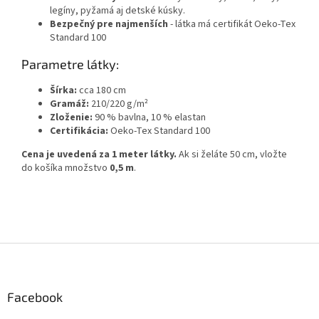
legíny, pyžamá aj detské kúsky.
Bezpečný pre najmenších
- látka má certifikát Oeko-Tex
Standard 100
Parametre látky:
Šírka:
cca 180 cm
Gramáž:
210/220 g/m²
Zloženie:
90 % bavlna, 10 % elastan
Certifikácia:
Oeko-Tex Standard 100
Cena je uvedená za 1 meter látky.
Ak si želáte 50 cm, vložte
do košíka množstvo
0,5 m
.
Z
á
p
ä
Facebook
t