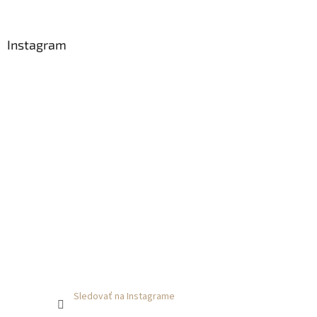
i
e
Instagram
Sledovať na Instagrame