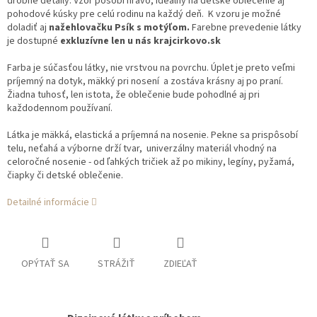
drobné detaily. Vzor pôsobí hravo, ideálny na detské oblečenie aj
pohodové kúsky pre celú rodinu na každý deň. K vzoru je možné
doladiť aj
nažehlovačku Psík s motýľom.
Farebne prevedenie látky
je dostupné
exkluzívne len u nás krajcirkovo.sk
Farba je súčasťou látky, nie vrstvou na povrchu. Úplet je preto veľmi
príjemný na dotyk, mäkký pri nosení a zostáva krásny aj po praní.
Žiadna tuhosť, len istota, že oblečenie bude pohodlné aj pri
každodennom používaní.
Látka je mäkká, elastická a príjemná na nosenie. Pekne sa prispôsobí
telu, neťahá a výborne drží tvar, univerzálny materiál vhodný na
celoročné nosenie - od ľahkých tričiek až po mikiny, legíny, pyžamá,
čiapky či detské oblečenie.
Detailné informácie
OPÝTAŤ SA
STRÁŽIŤ
ZDIEĽAŤ