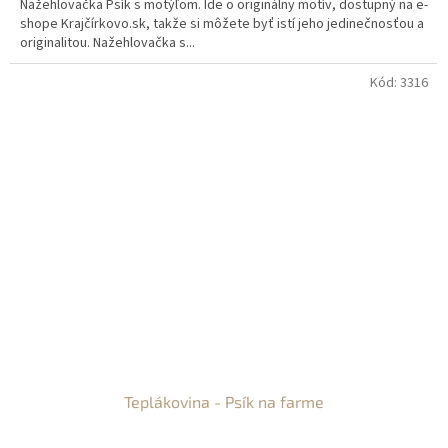
Nažehlovačka Psík s motýľom. Ide o originálny motív, dostupný na e-
shope Krajčírkovo.sk, takže si môžete byť istí jeho jedinečnosťou a
originalitou. Nažehlovačka s...
Kód:
3316
Teplákovina - Psík na farme