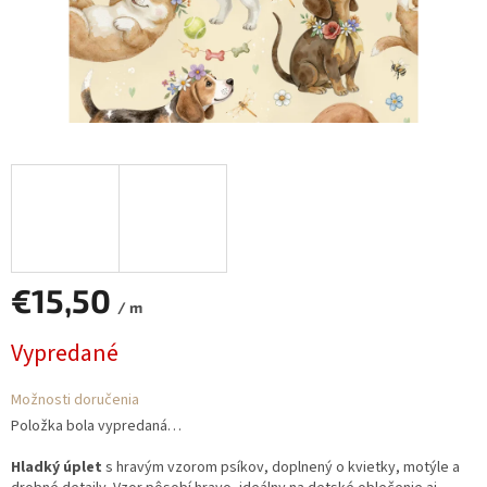
€15,50
/ m
Jednotková
Vypredané
cena:
Možnosti doručenia
Položka bola vypredaná…
Hladký úplet
s hravým vzorom psíkov, doplnený o kvietky, motýle a