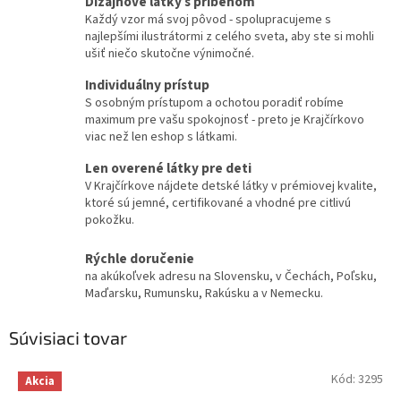
Dizajnové látky s príbehom
Každý vzor má svoj pôvod - spolupracujeme s
najlepšími ilustrátormi z celého sveta, aby ste si mohli
ušiť niečo skutočne výnimočné.
Individuálny prístup
S osobným prístupom a ochotou poradiť robíme
maximum pre vašu spokojnosť - preto je Krajčírkovo
viac než len eshop s látkami.
Len overené látky pre deti
V Krajčírkove nájdete detské látky v prémiovej kvalite,
ktoré sú jemné, certifikované a vhodné pre citlivú
pokožku.
Rýchle doručenie
na akúkoľvek adresu na Slovensku, v Čechách, Poľsku,
Maďarsku, Rumunsku, Rakúsku a v Nemecku.
Súvisiaci tovar
Kód:
3295
Akcia