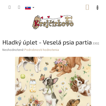
Prejsť
NÁKUP
na
obsah
KOŠÍK
Hladký úplet - Veselá psia partia
3302
Priemerné
Neohodnotené
Podrobnosti hodnotenia
hodnotenie
produktu
je
0,0
z
5
hviezdičiek.