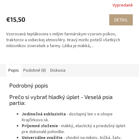
Vypredané
€15,50
DETAIL
Vzorovaná teplákovina s milým farmárskym vzorom psíkov,
traktorov a vidieckej atmosféry. Hravý motív poteší všetkých
milovníkov zvieratiek a farmy. Látka je mäkká,...
Popis
Podobné (8)
Diskusia
Podrobný popis
Prečo si vybrať hladký úplet - Veselá psia
partia:
Jedinečná exkluzivita
- dostupný len v e-shope
Krajčírkovo.sk.
Príjemné zloženie
- mäkký, elastický a priedušný úplet
pre dokonalé pohodlie.
Univerzálne využitie
- vhodný na mikiny, tričká, šaty,