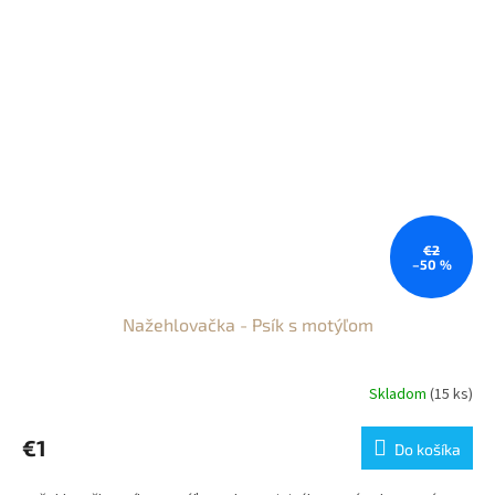
€2
–50 %
Nažehlovačka - Psík s motýľom
Skladom
(15 ks)
€1
Do košíka