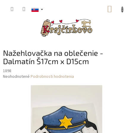
Prejsť
NÁKUP
na
obsah
KOŠÍK
Nažehlovačka na oblečenie -
Dalmatín Š17cm x D15cm
1898
Priemerné
Neohodnotené
Podrobnosti hodnotenia
hodnotenie
produktu
je
0,0
z
5
hviezdičiek.