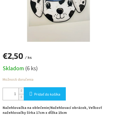
€2,50
/ ks
Jednotková
Skladom
(6 ks)
cena:
Možnosti doručenia
Pridať do košíka
Nažehlovačka na oblečenie/Nažehlovací obrázok, Veľkosť
nažehlovačky šírka 17cm x dĺžka 15cm