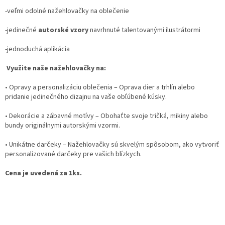
-veľmi odolné nažehlovačky na oblečenie
-jedinečné
autorské vzory
navrhnuté talentovanými ilustrátormi
-jednoduchá aplikácia
Využite naše nažehlovačky na:
•
Opravy a personalizáciu oblečenia
– Oprava dier a trhlín alebo
pridanie jedinečného dizajnu na vaše obľúbené kúsky.
•
Dekorácie a zábavné motívy
– Obohaťte svoje tričká, mikiny alebo
bundy originálnymi autorskými vzormi.
•
Unikátne darčeky
– Nažehlovačky sú skvelým spôsobom, ako vytvoriť
personalizované darčeky pre vašich blízkych.
Cena je uvedená za 1ks.