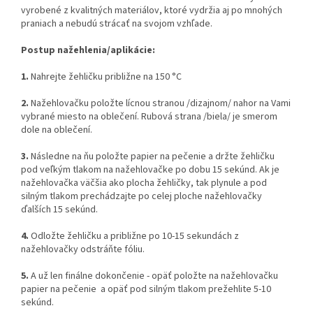
vyrobené z kvalitných materiálov, ktoré vydržia aj po mnohých
praniach a nebudú strácať na svojom vzhľade.
Postup nažehlenia/aplikácie:
1.
Nahrejte žehličku približne na 150 °C
2.
Nažehlovačku položte lícnou stranou /dizajnom/ nahor na Vami
vybrané miesto na oblečení. Rubová strana /biela/ je smerom
dole na oblečení.
3.
Následne na ňu položte papier na pečenie a držte žehličku
pod veľkým tlakom na nažehlovačke po dobu 15 sekúnd. Ak je
nažehlovačka väčšia ako plocha žehličky, tak plynule a pod
silným tlakom prechádzajte po celej ploche nažehlovačky
ďalších 15 sekúnd.
4.
Odložte žehličku a približne po 10-15 sekundách z
nažehlovačky odstráňte fóliu.
5.
A už len finálne dokončenie - opäť položte na nažehlovačku
papier na pečenie a opäť pod silným tlakom prežehlite 5-10
sekúnd.