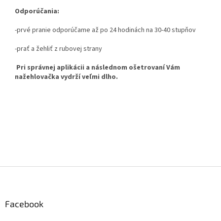
Odporúčania:
-prvé pranie odporúčame až po 24 hodinách na 30-40 stupňov
-prať a žehliť z rubovej strany
Pri správnej aplikácii a následnom ošetrovaní Vám
nažehlovačka vydrží veľmi dlho.
Z
á
p
ä
Facebook
t