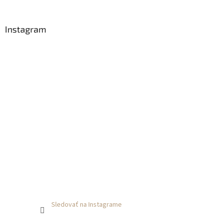
i
e
Instagram
Sledovať na Instagrame