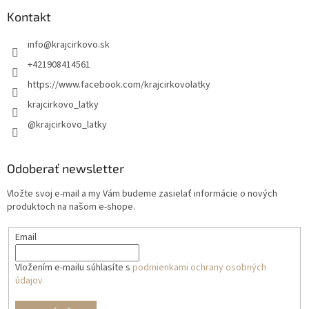
Kontakt
info
@
krajcirkovo.sk
+421908414561
https://www.facebook.com/krajcirkovolatky
krajcirkovo_latky
@krajcirkovo_latky
Odoberať newsletter
Vložte svoj e-mail a my Vám budeme zasielať informácie o nových
produktoch na našom e-shope.
Email
Vložením e-mailu súhlasíte s
podmienkami ochrany osobných
údajov