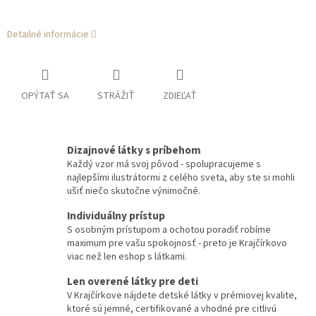
Detailné informácie
OPÝTAŤ SA
STRÁŽIŤ
ZDIEĽAŤ
Dizajnové látky s príbehom
Každý vzor má svoj pôvod - spolupracujeme s
najlepšími ilustrátormi z celého sveta, aby ste si mohli
ušiť niečo skutočne výnimočné.
Individuálny prístup
S osobným prístupom a ochotou poradiť robíme
maximum pre vašu spokojnosť - preto je Krajčírkovo
viac než len eshop s látkami.
Len overené látky pre deti
V Krajčírkove nájdete detské látky v prémiovej kvalite,
ktoré sú jemné, certifikované a vhodné pre citlivú