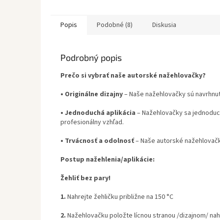
Popis
Podobné (8)
Diskusia
Podrobný popis
Prečo si vybrať naše autorské nažehlovačky?
•
Originálne dizajny
– Naše nažehlovačky sú navrhnut
•
Jednoduchá aplikácia
– Nažehlovačky sa jednoduch
profesionálny vzhľad.
•
Trvácnosť a odolnosť
– Naše autorské nažehlovačky
Postup nažehlenia/aplikácie:
Žehliť bez pary!
1.
Nahrejte žehličku približne na 150 °C
2.
Nažehlovačku položte lícnou stranou /dizajnom/ nah