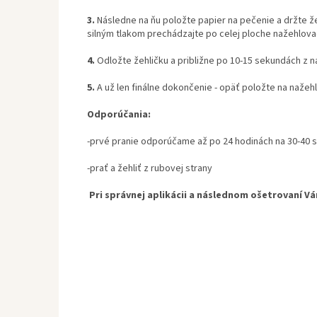
3.
Následne na ňu položte papier na pečenie a držte ž
silným tlakom prechádzajte po celej ploche nažehlova
4.
Odložte žehličku a približne po 10-15 sekundách z n
5.
A už len finálne dokončenie - opäť položte na nažeh
Odporúčania:
-prvé pranie odporúčame až po 24 hodinách na 30-40 
-prať a žehliť z rubovej strany
Pri správnej aplikácii a následnom ošetrovaní V