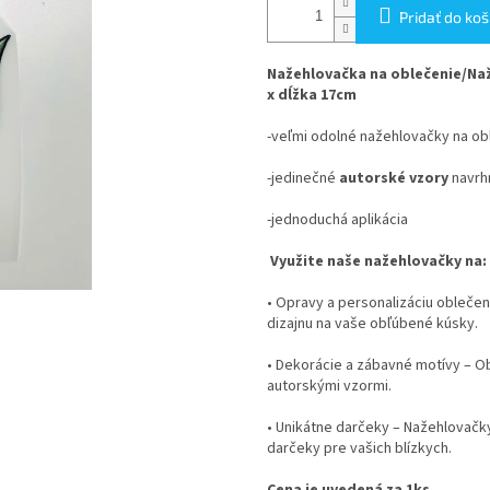
Pridať do koš
Nažehlovačka na oblečenie/Naž
x dĺžka 17cm
-veľmi odolné nažehlovačky na ob
-jedinečné
autorské vzory
navrhn
-jednoduchá aplikácia
Využite naše nažehlovačky na:
•
Opravy a personalizáciu oblečen
dizajnu na vaše obľúbené kúsky.
•
Dekorácie a zábavné motívy
– Ob
autorskými vzormi.
•
Unikátne darčeky
– Nažehlovačky
darčeky pre vašich blízkych.