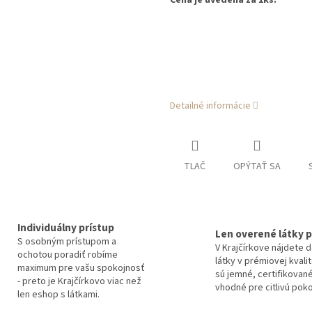
Cena je uvedená za 1ks.
Detailné informácie
TLAČ
OPÝTAŤ SA
Individuálny prístup
Len overené látky p
S osobným prístupom a
V Krajčírkove nájdete 
ochotou poradiť robíme
látky v prémiovej kvali
maximum pre vašu spokojnosť
sú jemné, certifikované
- preto je Krajčírkovo viac než
vhodné pre citlivú pok
len eshop s látkami.