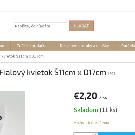
HĽADAŤ
ion
Tričká s potlačou
Dizajnové uteráky a osušky
Darček
vý kvietok Š11cm x D17cm
Fialový kvietok Š11cm x D17cm
1921
€2,20
/ ks
Jednotková
Skladom
(11 ks)
cena:
Možnosti doručenia