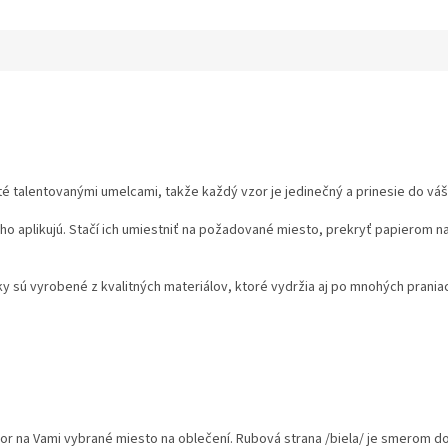
é talentovanými umelcami, takže každý vzor je jedinečný a prinesie do váš
o aplikujú. Stačí ich umiestniť na požadované miesto, prekryť papierom n
 sú vyrobené z kvalitných materiálov, ktoré vydržia aj po mnohých prania
or na Vami vybrané miesto na oblečení. Rubová strana /biela/ je smerom do