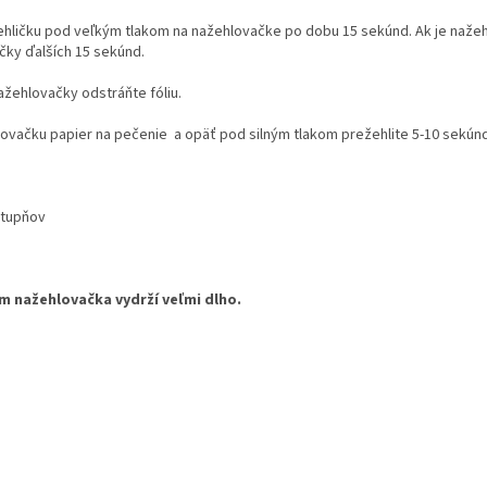
ehličku pod veľkým tlakom na nažehlovačke po dobu 15 sekúnd. Ak je nažehl
čky ďalších 15 sekúnd.
ažehlovačky odstráňte fóliu.
lovačku papier na pečenie a opäť pod silným tlakom prežehlite 5-10 sekúnd
stupňov
ám nažehlovačka vydrží veľmi dlho.