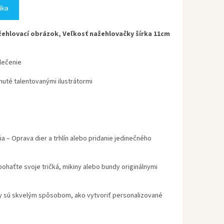
íka
ehlovací obrázok, Veľkosť nažehlovačky šírka 11cm
lečenie
uté talentovanými ilustrátormi
ia
– Oprava dier a trhlín alebo pridanie jedinečného
ohaťte svoje tričká, mikiny alebo bundy originálnymi
 sú skvelým spôsobom, ako vytvoriť personalizované