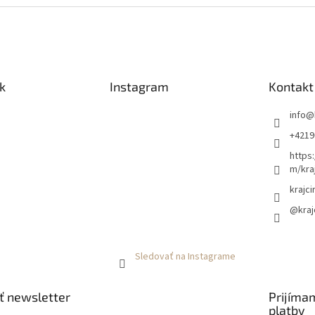
k
Instagram
Kontakt
info
@
+4219
https
m/kra
krajci
@kraj
Sledovať na Instagrame
ť newsletter
Prijíma
platby