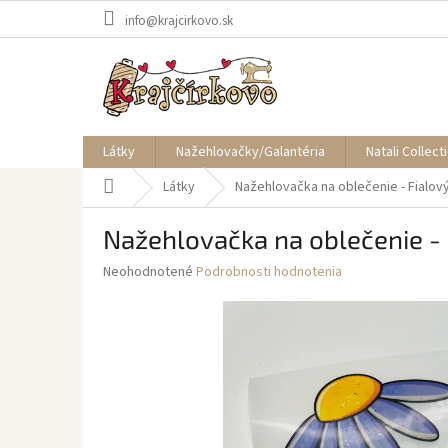
Prejsť
info@krajcirkovo.sk
na
obsah
Látky
Nažehlovačky/Galantéria
Natali Collect
Domov
Látky
Nažehlovačka na oblečenie - Fialo
Nažehlovačka na oblečenie - 
Priemerné
Neohodnotené
Podrobnosti hodnotenia
hodnotenie
produktu
je
0,0
z
5
hviezdičiek.