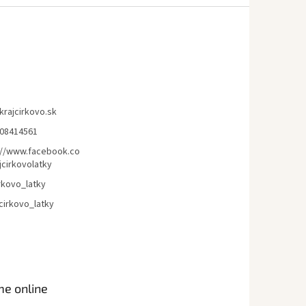
krajcirkovo.sk
08414561
://www.facebook.co
jcirkovolatky
rkovo_latky
cirkovo_latky
me online