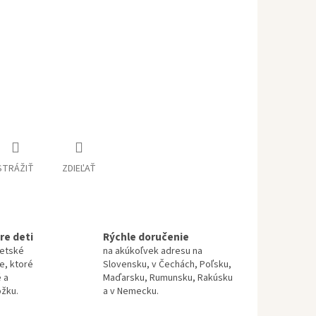
STRÁŽIŤ
ZDIEĽAŤ
re deti
Rýchle doručenie
detské
na akúkoľvek adresu na
te, ktoré
Slovensku, v Čechách, Poľsku,
 a
Maďarsku, Rumunsku, Rakúsku
ožku.
a v Nemecku.