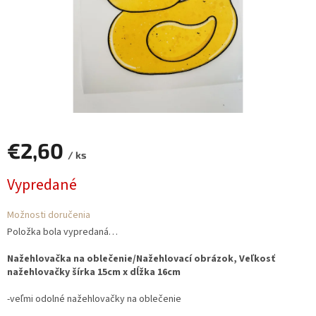
€2,60
/ ks
Jednotková
Vypredané
cena:
Možnosti doručenia
Položka bola vypredaná…
Nažehlovačka na oblečenie/Nažehlovací obrázok, Veľkosť
nažehlovačky šírka 15cm x dĺžka 16cm
-veľmi odolné nažehlovačky na oblečenie