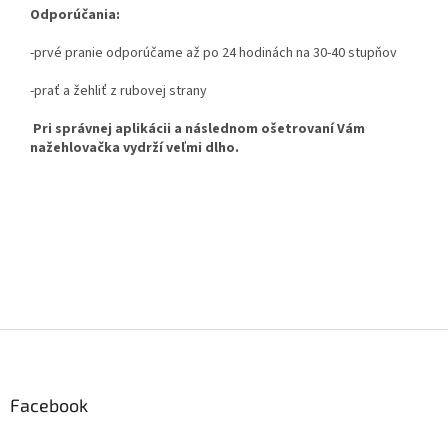
Odporúčania:
-prvé pranie odporúčame až po 24 hodinách na 30-40 stupňov
-prať a žehliť z rubovej strany
Pri správnej aplikácii a následnom ošetrovaní Vám
nažehlovačka vydrží veľmi dlho.
Z
á
p
ä
Facebook
t