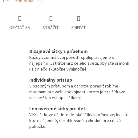
Detailné informácie
OPÝTAŤ SA
STRÁŽIŤ
ZDIEĽAŤ
Dizajnové látky s príbehom
Každý vzor má svoj pôvod - spolupracujeme s
najlepšími ilustrátormi z celého sveta, aby ste si mohli
ušiť niečo skutočne výnimočné.
Individuálny prístup
S osobným prístupom a ochotou poradiť robíme
maximum pre vašu spokojnosť - preto je Krajčírkovo
viac než len eshop s látkami.
Len overené látky pre deti
V Krajčírkove nájdete detské látky v prémiovej kvalite,
ktoré sú jemné, certifikované a vhodné pre citlivú
pokožku.