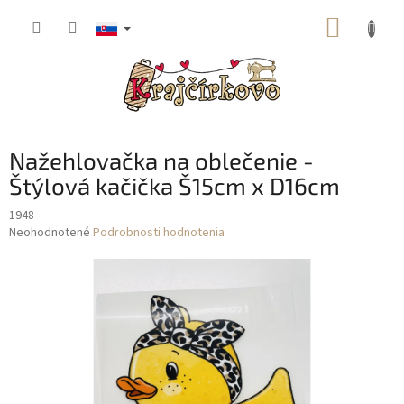
Prejsť
NÁKUP
na
obsah
KOŠÍK
Nažehlovačka na oblečenie -
Štýlová kačička Š15cm x D16cm
1948
Priemerné
Neohodnotené
Podrobnosti hodnotenia
hodnotenie
produktu
je
0,0
z
5
hviezdičiek.