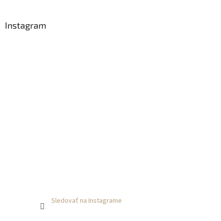
i
e
Instagram
Sledovať na Instagrame