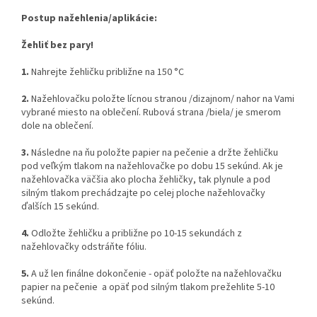
Postup nažehlenia/aplikácie:
Žehliť bez pary!
1.
Nahrejte žehličku približne na 150 °C
2.
Nažehlovačku položte lícnou stranou /dizajnom/ nahor na Vami
vybrané miesto na oblečení. Rubová strana /biela/ je smerom
dole na oblečení.
3.
Následne na ňu položte papier na pečenie a držte žehličku
pod veľkým tlakom na nažehlovačke po dobu 15 sekúnd. Ak je
nažehlovačka väčšia ako plocha žehličky, tak plynule a pod
silným tlakom prechádzajte po celej ploche nažehlovačky
ďalších 15 sekúnd.
4.
Odložte žehličku a približne po 10-15 sekundách z
nažehlovačky odstráňte fóliu.
5.
A už len finálne dokončenie - opäť položte na nažehlovačku
papier na pečenie a opäť pod silným tlakom prežehlite 5-10
sekúnd.