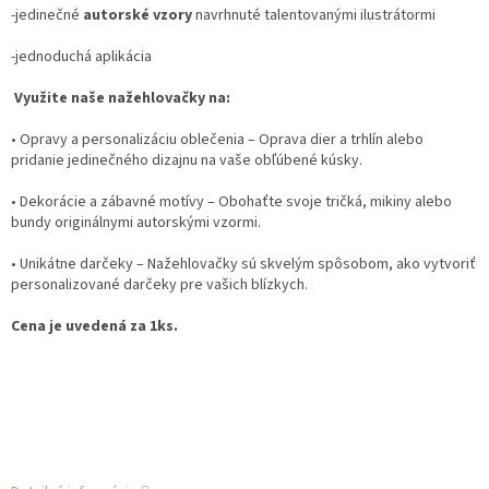
-jedinečné
autorské vzory
navrhnuté talentovanými ilustrátormi
-jednoduchá aplikácia
Využite naše nažehlovačky na:
•
Opravy a personalizáciu oblečenia
– Oprava dier a trhlín alebo
pridanie jedinečného dizajnu na vaše obľúbené kúsky.
•
Dekorácie a zábavné motívy
– Obohaťte svoje tričká, mikiny alebo
bundy originálnymi autorskými vzormi.
•
Unikátne darčeky
– Nažehlovačky sú skvelým spôsobom, ako vytvoriť
personalizované darčeky pre vašich blízkych.
Cena je uvedená za 1ks.