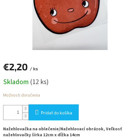
€2,20
/ ks
Jednotková
Skladom
(12 ks)
cena:
Možnosti doručenia
Pridať do košíka
Nažehlovačka na oblečenie/Nažehlovací obrázok, Veľkosť
nažehlovačky šírka 12cm x dĺžka 14cm