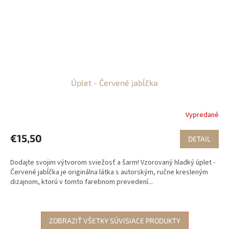
Úplet - Červené jabĺčka
Vypredané
€15,50
DETAIL
Dodajte svojim výtvorom sviežosť a šarm! Vzorovaný hladký úplet -
Červené jabĺčka je originálna látka s autorským, ručne kresleným
dizajnom, ktorú v tomto farebnom prevedení...
ZOBRAZIŤ VŠETKY SÚVISIACE PRODUKTY