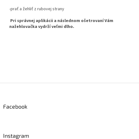
-prať a žehliť z rubovej strany
Pri správnej aplikácii a následnom ošetrovaní Vám
nažehlovačka vydrží veľmi dlho.
Z
á
p
ä
Facebook
t
i
e
Instagram