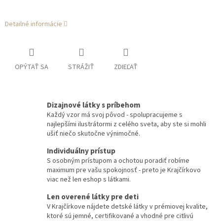
Detailné informácie
OPÝTAŤ SA
STRÁŽIŤ
ZDIEĽAŤ
Dizajnové látky s príbehom
Každý vzor má svoj pôvod - spolupracujeme s
najlepšími ilustrátormi z celého sveta, aby ste si mohli
ušiť niečo skutočne výnimočné.
Individuálny prístup
S osobným prístupom a ochotou poradiť robíme
maximum pre vašu spokojnosť - preto je Krajčírkovo
viac než len eshop s látkami.
Len overené látky pre deti
V Krajčírkove nájdete detské látky v prémiovej kvalite,
ktoré sú jemné, certifikované a vhodné pre citlivú