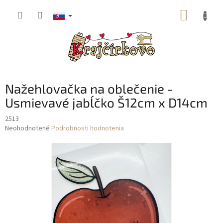
Prejsť
NÁKUP
na
obsah
KOŠÍK
Nažehlovačka na oblečenie -
Usmievavé jabĺčko Š12cm x D14cm
2513
Priemerné
Neohodnotené
Podrobnosti hodnotenia
hodnotenie
produktu
je
0,0
z
5
hviezdičiek.