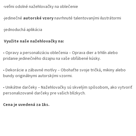
-veľmi odolné nažehlovačky na oblečenie
-jedinečné
autorské vzory
navrhnuté talentovanými ilustrátormi
-jednoduchá aplikácia
Využite naše nažehlovačky na:
•
Opravy a personalizáciu oblečenia
– Oprava dier a trhlín alebo
pridanie jedinečného dizajnu na vaše obľúbené kúsky.
•
Dekorácie a zábavné motívy
– Obohaťte svoje tričká, mikiny alebo
bundy originálnymi autorskými vzormi.
•
Unikátne darčeky
– Nažehlovačky sú skvelým spôsobom, ako vytvoriť
personalizované darčeky pre vašich blízkych.
Cena je uvedená za 1ks.