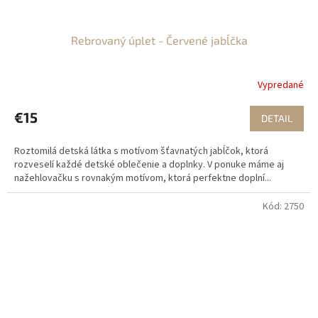
Rebrovaný úplet - Červené jabĺčka
Vypredané
€15
DETAIL
Roztomilá detská látka s motívom šťavnatých jabĺčok, ktorá
rozveselí každé detské oblečenie a doplnky. V ponuke máme aj
nažehlovačku s rovnakým motívom, ktorá perfektne doplní...
Kód:
2750