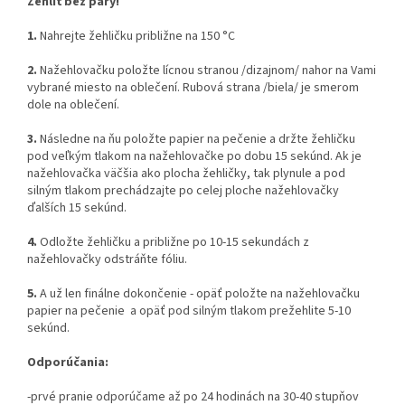
Žehliť bez pary!
1.
Nahrejte žehličku približne na 150 °C
2.
Nažehlovačku položte lícnou stranou /dizajnom/ nahor na Vami
vybrané miesto na oblečení. Rubová strana /biela/ je smerom
dole na oblečení.
3.
Následne na ňu položte papier na pečenie a držte žehličku
pod veľkým tlakom na nažehlovačke po dobu 15 sekúnd. Ak je
nažehlovačka väčšia ako plocha žehličky, tak plynule a pod
silným tlakom prechádzajte po celej ploche nažehlovačky
ďalších 15 sekúnd.
4.
Odložte žehličku a približne po 10-15 sekundách z
nažehlovačky odstráňte fóliu.
5.
A už len finálne dokončenie - opäť položte na nažehlovačku
papier na pečenie a opäť pod silným tlakom prežehlite 5-10
sekúnd.
Odporúčania:
-prvé pranie odporúčame až po 24 hodinách na 30-40 stupňov