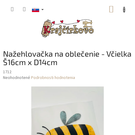
Prejsť
NÁKUP
na
obsah
KOŠÍK
Nažehlovačka na oblečenie - Včielka
Š16cm x D14cm
1712
Priemerné
Neohodnotené
Podrobnosti hodnotenia
hodnotenie
produktu
je
0,0
z
5
hviezdičiek.