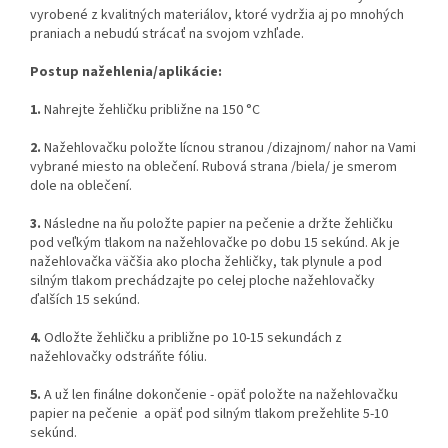
vyrobené z kvalitných materiálov, ktoré vydržia aj po mnohých
praniach a nebudú strácať na svojom vzhľade.
Postup nažehlenia/aplikácie:
1.
Nahrejte žehličku približne na 150 °C
2.
Nažehlovačku položte lícnou stranou /dizajnom/ nahor na Vami
vybrané miesto na oblečení. Rubová strana /biela/ je smerom
dole na oblečení.
3.
Následne na ňu položte papier na pečenie a držte žehličku
pod veľkým tlakom na nažehlovačke po dobu 15 sekúnd. Ak je
nažehlovačka väčšia ako plocha žehličky, tak plynule a pod
silným tlakom prechádzajte po celej ploche nažehlovačky
ďalších 15 sekúnd.
4.
Odložte žehličku a približne po 10-15 sekundách z
nažehlovačky odstráňte fóliu.
5.
A už len finálne dokončenie - opäť položte na nažehlovačku
papier na pečenie a opäť pod silným tlakom prežehlite 5-10
sekúnd.