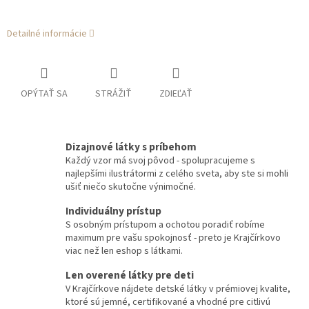
Detailné informácie
OPÝTAŤ SA
STRÁŽIŤ
ZDIEĽAŤ
Dizajnové látky s príbehom
Každý vzor má svoj pôvod - spolupracujeme s
najlepšími ilustrátormi z celého sveta, aby ste si mohli
ušiť niečo skutočne výnimočné.
Individuálny prístup
S osobným prístupom a ochotou poradiť robíme
maximum pre vašu spokojnosť - preto je Krajčírkovo
viac než len eshop s látkami.
Len overené látky pre deti
V Krajčírkove nájdete detské látky v prémiovej kvalite,
ktoré sú jemné, certifikované a vhodné pre citlivú