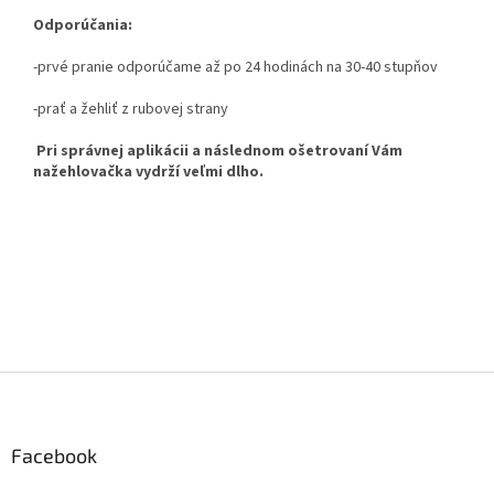
Odporúčania:
-prvé pranie odporúčame až po 24 hodinách na 30-40 stupňov
-prať a žehliť z rubovej strany
Pri správnej aplikácii a následnom ošetrovaní Vám
nažehlovačka vydrží veľmi dlho.
Z
á
p
ä
Facebook
t