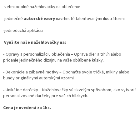
-veľmi odolné nažehlovačky na oblečenie
-jedinečné
autorské vzory
navrhnuté talentovanými ilustrátormi
-jednoduchá aplikácia
Využite naše nažehlovačky na:
•
Opravy a personalizáciu oblečenia
– Oprava dier a trhlín alebo
pridanie jedinečného dizajnu na vaše obľúbené kúsky.
•
Dekorácie a zábavné motívy
– Obohaťte svoje tričká, mikiny alebo
bundy originálnymi autorskými vzormi.
•
Unikátne darčeky
– Nažehlovačky sú skvelým spôsobom, ako vytvoriť
personalizované darčeky pre vašich blízkych.
Cena je uvedená za 1ks.