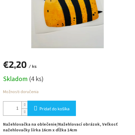
€2,20
/ ks
Jednotková
Skladom
(4 ks)
cena:
Možnosti doručenia
Pridať do košíka
Nažehlovačka na oblečenie/Nažehlovací obrázok, Veľkosť
nažehlovačky šírka 16cm x dĺžka 14cm