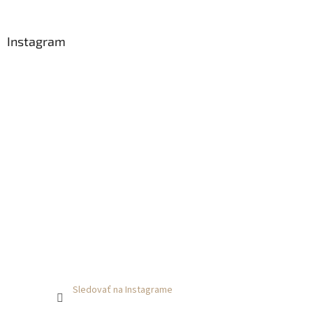
i
e
Instagram
Sledovať na Instagrame