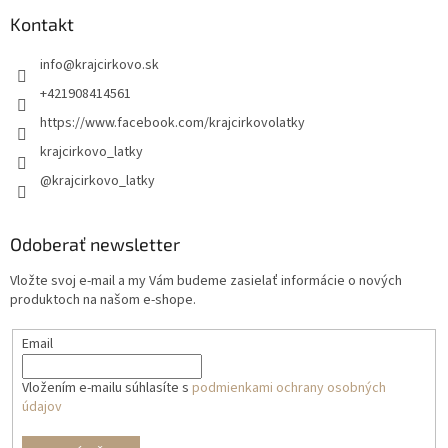
Kontakt
info
@
krajcirkovo.sk
+421908414561
https://www.facebook.com/krajcirkovolatky
krajcirkovo_latky
@krajcirkovo_latky
Odoberať newsletter
Vložte svoj e-mail a my Vám budeme zasielať informácie o nových
produktoch na našom e-shope.
Email
Vložením e-mailu súhlasíte s
podmienkami ochrany osobných
údajov