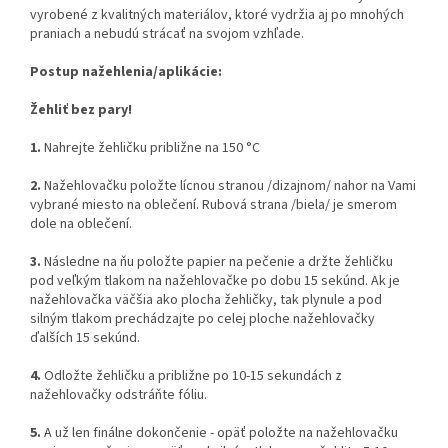
vyrobené z kvalitných materiálov, ktoré vydržia aj po mnohých
praniach a nebudú strácať na svojom vzhľade.
Postup nažehlenia/aplikácie:
Žehliť bez pary!
1.
Nahrejte žehličku približne na 150 °C
2.
Nažehlovačku položte lícnou stranou /dizajnom/ nahor na Vami
vybrané miesto na oblečení. Rubová strana /biela/ je smerom
dole na oblečení.
3.
Následne na ňu položte papier na pečenie a držte žehličku
pod veľkým tlakom na nažehlovačke po dobu 15 sekúnd. Ak je
nažehlovačka väčšia ako plocha žehličky, tak plynule a pod
silným tlakom prechádzajte po celej ploche nažehlovačky
ďalších 15 sekúnd.
4.
Odložte žehličku a približne po 10-15 sekundách z
nažehlovačky odstráňte fóliu.
5.
A už len finálne dokončenie - opäť položte na nažehlovačku