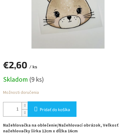
€2,60
/ ks
Jednotková
Skladom
(9 ks)
cena:
Možnosti doručenia
Pridať do košíka
Nažehlovačka na oblečenie/Nažehlovací obrázok, Veľkosť
nažehlovačky šírka 12cm x dĺžka 16cm