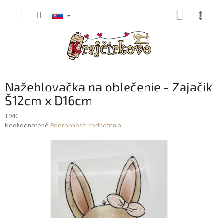
Prejsť
NÁKUP
na
obsah
KOŠÍK
Nažehlovačka na oblečenie - Zajačik
Š12cm x D16cm
1940
Priemerné
Neohodnotené
Podrobnosti hodnotenia
hodnotenie
produktu
je
0,0
z
5
hviezdičiek.