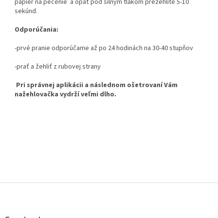
papier na pečenie a opäť pod silným tlakom prežehlite 5-10
sekúnd.
Odporúčania:
-prvé pranie odporúčame až po 24 hodinách na 30-40 stupňov
-prať a žehliť z rubovej strany
Pri správnej aplikácii a následnom ošetrovaní Vám
nažehlovačka vydrží veľmi dlho.
Z
á
p