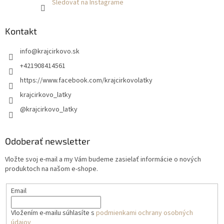
Sledovať na Instagrame
Kontakt
info
@
krajcirkovo.sk
+421908414561
https://www.facebook.com/krajcirkovolatky
krajcirkovo_latky
@krajcirkovo_latky
Odoberať newsletter
Vložte svoj e-mail a my Vám budeme zasielať informácie o nových
produktoch na našom e-shope.
Email
Vložením e-mailu súhlasíte s
podmienkami ochrany osobných
údajov