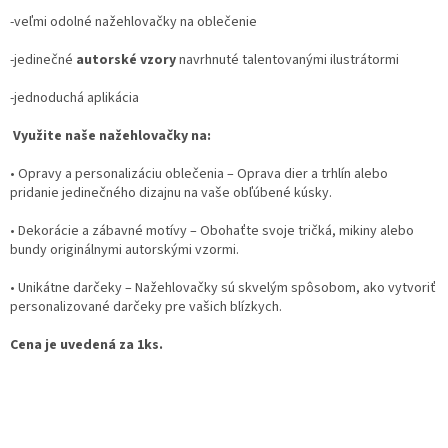
-veľmi odolné nažehlovačky na oblečenie
-jedinečné
autorské vzory
navrhnuté talentovanými ilustrátormi
-jednoduchá aplikácia
Využite naše nažehlovačky na:
•
Opravy a personalizáciu oblečenia
– Oprava dier a trhlín alebo
pridanie jedinečného dizajnu na vaše obľúbené kúsky.
•
Dekorácie a zábavné motívy
– Obohaťte svoje tričká, mikiny alebo
bundy originálnymi autorskými vzormi.
•
Unikátne darčeky
– Nažehlovačky sú skvelým spôsobom, ako vytvoriť
personalizované darčeky pre vašich blízkych.
Cena je uvedená za 1ks.