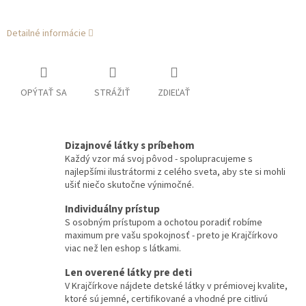
Detailné informácie
OPÝTAŤ SA
STRÁŽIŤ
ZDIEĽAŤ
Dizajnové látky s príbehom
Každý vzor má svoj pôvod - spolupracujeme s
najlepšími ilustrátormi z celého sveta, aby ste si mohli
ušiť niečo skutočne výnimočné.
Individuálny prístup
S osobným prístupom a ochotou poradiť robíme
maximum pre vašu spokojnosť - preto je Krajčírkovo
viac než len eshop s látkami.
Len overené látky pre deti
V Krajčírkove nájdete detské látky v prémiovej kvalite,
ktoré sú jemné, certifikované a vhodné pre citlivú