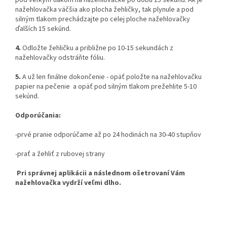
pod veľkým tlakom na nažehlovačke po dobu 15 sekúnd. Ak je
nažehlovačka väčšia ako plocha žehličky, tak plynule a pod
silným tlakom prechádzajte po celej ploche nažehlovačky
ďalších 15 sekúnd.
4.
Odložte žehličku a približne po 10-15 sekundách z
nažehlovačky odstráňte fóliu.
5.
A už len finálne dokončenie - opäť položte na nažehlovačku
papier na pečenie a opäť pod silným tlakom prežehlite 5-10
sekúnd.
Odporúčania:
-prvé pranie odporúčame až po 24 hodinách na 30-40 stupňov
-prať a žehliť z rubovej strany
Pri správnej aplikácii a následnom ošetrovaní Vám
nažehlovačka vydrží veľmi dlho.