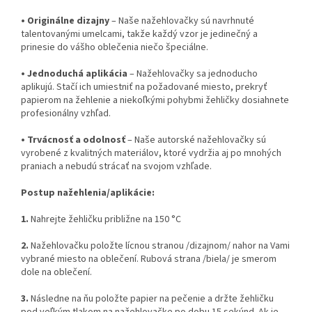
•
Originálne dizajny
– Naše nažehlovačky sú navrhnuté
talentovanými umelcami, takže každý vzor je jedinečný a
prinesie do vášho oblečenia niečo špeciálne.
•
Jednoduchá aplikácia
– Nažehlovačky sa jednoducho
aplikujú. Stačí ich umiestniť na požadované miesto, prekryť
papierom na žehlenie a niekoľkými pohybmi žehličky dosiahnete
profesionálny vzhľad.
•
Trvácnosť a odolnosť
– Naše autorské nažehlovačky sú
vyrobené z kvalitných materiálov, ktoré vydržia aj po mnohých
praniach a nebudú strácať na svojom vzhľade.
Postup nažehlenia/aplikácie:
1.
Nahrejte žehličku približne na 150 °C
2.
Nažehlovačku položte lícnou stranou /dizajnom/ nahor na Vami
vybrané miesto na oblečení. Rubová strana /biela/ je smerom
dole na oblečení.
3.
Následne na ňu položte papier na pečenie a držte žehličku