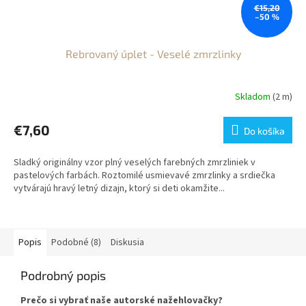
€15,20
–50 %
Rebrovaný úplet - Veselé zmrzlinky
Skladom
(2 m)
€7,60
Do košíka
Sladký originálny vzor plný veselých farebných zmrzliniek v
pastelových farbách. Roztomilé usmievavé zmrzlinky a srdiečka
vytvárajú hravý letný dizajn, ktorý si deti okamžite...
Popis
Podobné (8)
Diskusia
Podrobný popis
Prečo si vybrať naše autorské nažehlovačky?