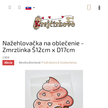
Prejsť
NÁKUP
na
obsah
KOŠÍK
Nažehlovačka na oblečenie -
Zmrzlinka Š12cm x D17cm
1904
Priemerné
Neohodnotené
Podrobnosti hodnotenia
Akcia
hodnotenie
produktu
je
0,0
z
5
hviezdičiek.