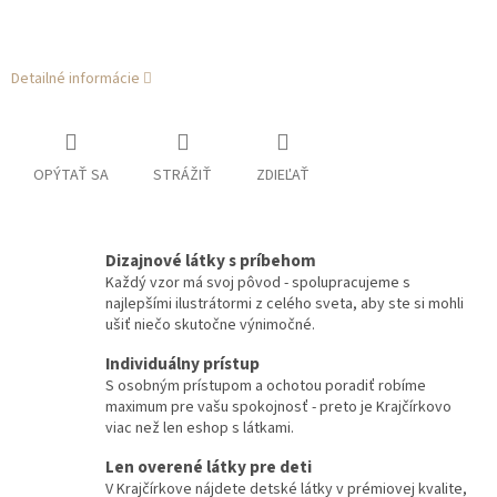
Detailné informácie
OPÝTAŤ SA
STRÁŽIŤ
ZDIEĽAŤ
Dizajnové látky s príbehom
Každý vzor má svoj pôvod - spolupracujeme s
najlepšími ilustrátormi z celého sveta, aby ste si mohli
ušiť niečo skutočne výnimočné.
Individuálny prístup
S osobným prístupom a ochotou poradiť robíme
maximum pre vašu spokojnosť - preto je Krajčírkovo
viac než len eshop s látkami.
Len overené látky pre deti
V Krajčírkove nájdete detské látky v prémiovej kvalite,