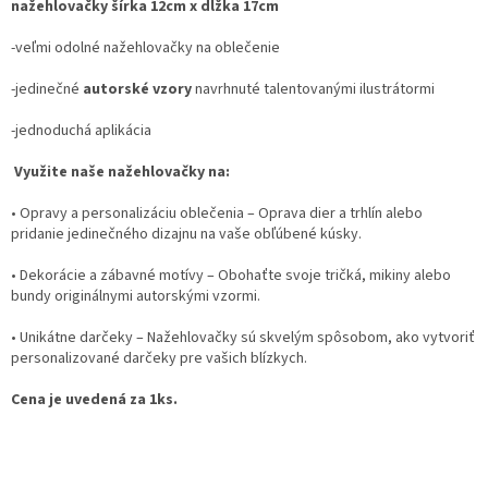
nažehlovačky šírka 12cm x dĺžka 17cm
-veľmi odolné nažehlovačky na oblečenie
-jedinečné
autorské vzory
navrhnuté talentovanými ilustrátormi
-jednoduchá aplikácia
Využite naše nažehlovačky na:
•
Opravy a personalizáciu oblečenia
– Oprava dier a trhlín alebo
pridanie jedinečného dizajnu na vaše obľúbené kúsky.
•
Dekorácie a zábavné motívy
– Obohaťte svoje tričká, mikiny alebo
bundy originálnymi autorskými vzormi.
•
Unikátne darčeky
– Nažehlovačky sú skvelým spôsobom, ako vytvoriť
personalizované darčeky pre vašich blízkych.
Cena je uvedená za 1ks.