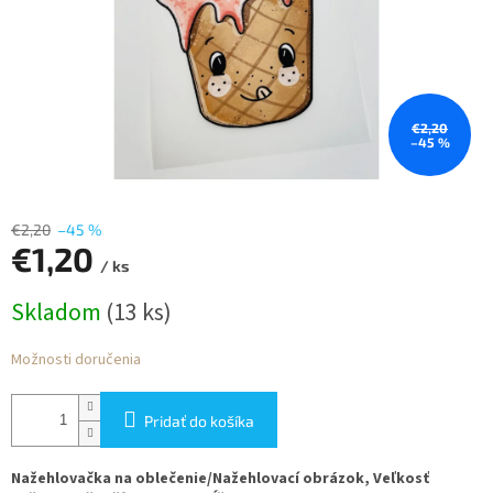
€2,20
–45 %
€2,20
–45 %
€1,20
/ ks
Jednotková
Skladom
(13 ks)
cena:
Možnosti doručenia
Pridať do košíka
Nažehlovačka na oblečenie/Nažehlovací obrázok, Veľkosť