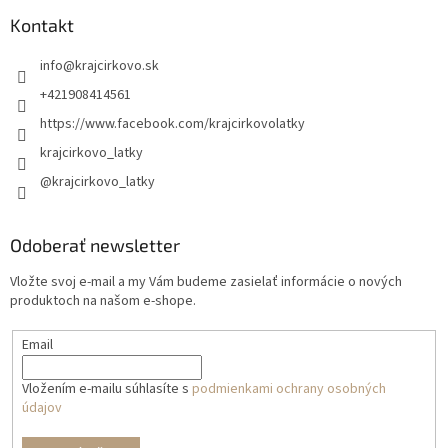
Kontakt
info
@
krajcirkovo.sk
+421908414561
https://www.facebook.com/krajcirkovolatky
krajcirkovo_latky
@krajcirkovo_latky
Odoberať newsletter
Vložte svoj e-mail a my Vám budeme zasielať informácie o nových
produktoch na našom e-shope.
Email
Vložením e-mailu súhlasíte s
podmienkami ochrany osobných
údajov