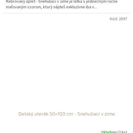
Rebrovaný úplet - Snehuliaci v zime je látka s jedinečným ručne
maľovaným vzorom, ktorý nájdeš exkluzívne iba v...
Kód:
2897
Detský uterák 50×100 cm - Snehuliaci v zime
Skladom
(2 ks)