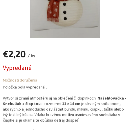
€2,20
/ ks
Jednotková
Vypredané
cena:
Možnosti doručenia
Položka bola vypredaná…
Vytvor si zimnú atmosféru aj na oblečení či doplnkoch!
Nažehlovačka -
Snehuliak s čiapkou
s rozmermi
11 × 14 cm
je skvelým spôsobom,
ako rýchlo a jednoducho ozvláštniť bundu, mikinu, čiapku, tašku alebo
iný textilný kúsok. Vďaka hravému motívu usmievavého snehuliaka v
čiapke si ju okamžite obľúbia deti aj dospelí.