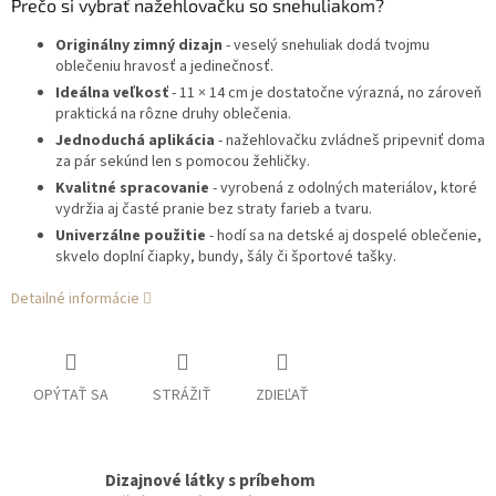
Prečo si vybrať nažehlovačku so snehuliakom?
Originálny zimný dizajn
- veselý snehuliak dodá tvojmu
oblečeniu hravosť a jedinečnosť.
Ideálna veľkosť
- 11 × 14 cm je dostatočne výrazná, no zároveň
praktická na rôzne druhy oblečenia.
Jednoduchá aplikácia
- nažehlovačku zvládneš pripevniť doma
za pár sekúnd len s pomocou žehličky.
Kvalitné spracovanie
- vyrobená z odolných materiálov, ktoré
vydržia aj časté pranie bez straty farieb a tvaru.
Univerzálne použitie
- hodí sa na detské aj dospelé oblečenie,
skvelo doplní čiapky, bundy, šály či športové tašky.
Detailné informácie
OPÝTAŤ SA
STRÁŽIŤ
ZDIEĽAŤ
Dizajnové látky s príbehom