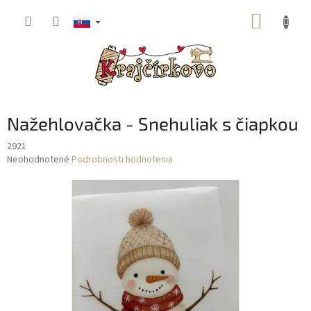
Prejsť
NÁKUP
na
obsah
KOŠÍK
Nažehlovačka - Snehuliak s čiapkou
2921
Priemerné
Neohodnotené
Podrobnosti hodnotenia
hodnotenie
produktu
je
0,0
z
5
hviezdičiek.