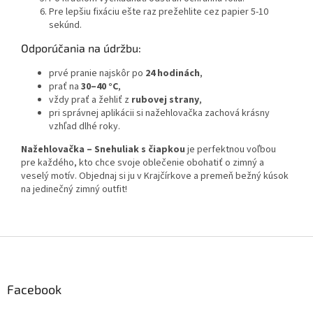
Pre lepšiu fixáciu ešte raz prežehlite cez papier 5-10
sekúnd.
Odporúčania na údržbu:
prvé pranie najskôr po
24 hodinách
,
prať na
30–40 °C
,
vždy prať a žehliť z
rubovej strany
,
pri správnej aplikácii si nažehlovačka zachová krásny
vzhľad dlhé roky.
Nažehlovačka – Snehuliak s čiapkou
je perfektnou voľbou
pre každého, kto chce svoje oblečenie obohatiť o zimný a
veselý motív. Objednaj si ju v Krajčírkove a premeň bežný kúsok
na jedinečný zimný outfit!
Z
á
p
ä
Facebook
t