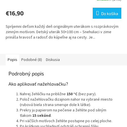
€16,90
Do košíka
Spríjemni deťom každý deň originálnym uterákom s rozprávkovým
zimným motívom. Detský uterák 50×100 cm – Snehuliaci v zime
prináša hravosť a radosť do kúpeľne aj na cesty. Je...
Popis
Podobné (8)
Diskusia
Podrobný popis
Ako aplikovať nažehlovačku?
Nahrej žehličku na približne
150 °C
(bez pary).
Polož nažehlovačku dizajnom nahor na vybrané miesto
(rubová biela strana smeruje dole k látke).
Prekry ju papierom na pečenie a žehlite pod silným
tlakom
15 sekúnd
.
Pri väčších motívoch žehlite postupne po celej ploche.
Po krátkom vychladnutí odstráň ochrannú fóliu.