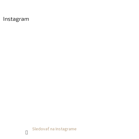
i
e
Instagram
Sledovať na Instagrame