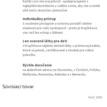
Každý vzor má svoj pôvod - spolupracujeme s
najlepšími ilustrátormi z celého sveta, aby ste si mohli
ušiť niečo skutočne výnimočné.
Individuálny prístup
S osobným prístupom a ochotou poradiť robíme
maximum pre vašu spokojnosť - preto je Krajčírkovo
viac než len eshop s látkami.
Len overené látky pre deti
V Krajčírkove nájdete detské látky v prémiovej kvalite,
ktoré sú jemné, certifikované a vhodné pre citlivú
pokožku.
Rýchle doručenie
na akúkoľvek adresu na Slovensku, v Čechách, Poľsku,
Maďarsku, Rumunsku, Rakúsku a v Nemecku.
Súvisiaci tovar
Kód:
2945