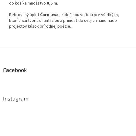
do košíka množstvo
0,5 m
.
Rebrovaný úplet
Čaro lesa
je ideálnou voľbou pre všetkých,
ktorí chcú tvoriť s fantáziou a priniesť do svojich handmade
projektov kúsok prírodnej poézie.
Z
á
p
ä
Facebook
t
i
e
Instagram