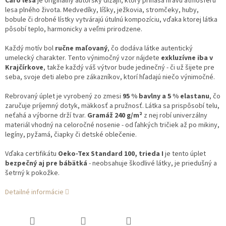
Čaro lesa
je originálny autorský dizajn, ktorý prináša hravú atmosféru
lesa plného života. Medvedíky, líšky, ježkovia, stromčeky, huby,
bobule či drobné lístky vytvárajú útulnú kompozíciu, vďaka ktorej látka
pôsobí teplo, harmonicky a veľmi prirodzene.
Každý motív bol
ručne maľovaný
, čo dodáva látke autentický
umelecký charakter. Tento výnimočný vzor nájdete
exkluzívne iba v
Krajčírkove
, takže každý váš výtvor bude jedinečný - či už šijete pre
seba, svoje deti alebo pre zákazníkov, ktorí hľadajú niečo výnimočné.
Rebrovaný úplet je vyrobený zo zmesi
95 % bavlny a 5 % elastanu
, čo
zaručuje príjemný dotyk, mäkkosť a pružnosť. Látka sa prispôsobí telu,
neťahá a výborne drží tvar.
Gramáž 240 g/m²
z nej robí univerzálny
materiál vhodný na celoročné nosenie - od ľahkých tričiek až po mikiny,
legíny, pyžamá, čiapky či detské oblečenie.
Vďaka certifikátu
Oeko-Tex Standard 100, trieda I
je tento úplet
bezpečný aj pre bábätká
- neobsahuje škodlivé látky, je priedušný a
šetrný k pokožke.
Detailné informácie