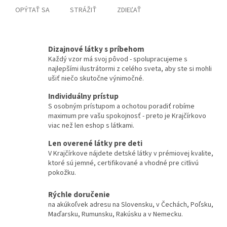
OPÝTAŤ SA
STRÁŽIŤ
ZDIEĽAŤ
Dizajnové látky s príbehom
Každý vzor má svoj pôvod - spolupracujeme s
najlepšími ilustrátormi z celého sveta, aby ste si mohli
ušiť niečo skutočne výnimočné.
Individuálny prístup
S osobným prístupom a ochotou poradiť robíme
maximum pre vašu spokojnosť - preto je Krajčírkovo
viac než len eshop s látkami.
Len overené látky pre deti
V Krajčírkove nájdete detské látky v prémiovej kvalite,
ktoré sú jemné, certifikované a vhodné pre citlivú
pokožku.
Rýchle doručenie
na akúkoľvek adresu na Slovensku, v Čechách, Poľsku,
Maďarsku, Rumunsku, Rakúsku a v Nemecku.