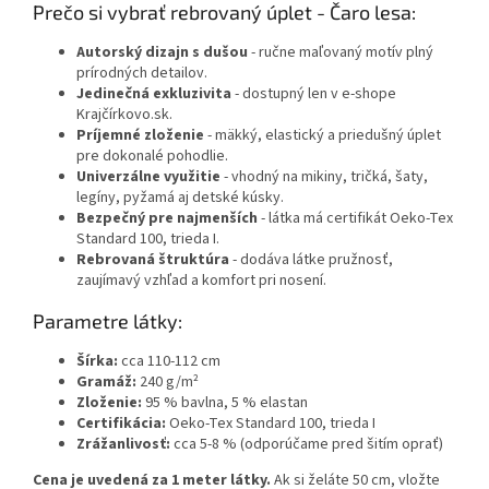
Prečo si vybrať rebrovaný úplet - Čaro lesa:
Autorský dizajn s dušou
- ručne maľovaný motív plný
prírodných detailov.
Jedinečná exkluzivita
- dostupný len v e-shope
Krajčírkovo.sk.
Príjemné zloženie
- mäkký, elastický a priedušný úplet
pre dokonalé pohodlie.
Univerzálne využitie
- vhodný na mikiny, tričká, šaty,
legíny, pyžamá aj detské kúsky.
Bezpečný pre najmenších
- látka má certifikát Oeko-Tex
Standard 100, trieda I.
Rebrovaná štruktúra
- dodáva látke pružnosť,
zaujímavý vzhľad a komfort pri nosení.
Parametre látky:
Šírka:
cca 110-112 cm
Gramáž:
240 g/m²
Zloženie:
95 % bavlna, 5 % elastan
Certifikácia:
Oeko-Tex Standard 100, trieda I
Zrážanlivosť:
cca 5-8 % (odporúčame pred šitím oprať)
Cena je uvedená za 1 meter látky.
Ak si želáte 50 cm, vložte