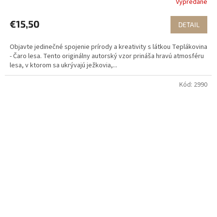
Vypredané
€15,50
DETAIL
Objavte jedinečné spojenie prírody a kreativity s látkou Teplákovina
- Čaro lesa. Tento originálny autorský vzor prináša hravú atmosféru
lesa, v ktorom sa ukrývajú ježkovia,...
Kód:
2990