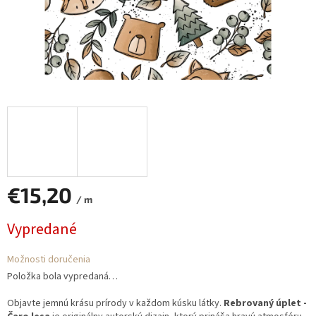
€15,20
/ m
Jednotková
Vypredané
cena:
Možnosti doručenia
Položka bola vypredaná…
Objavte jemnú krásu prírody v každom kúsku látky.
Rebrovaný úplet -