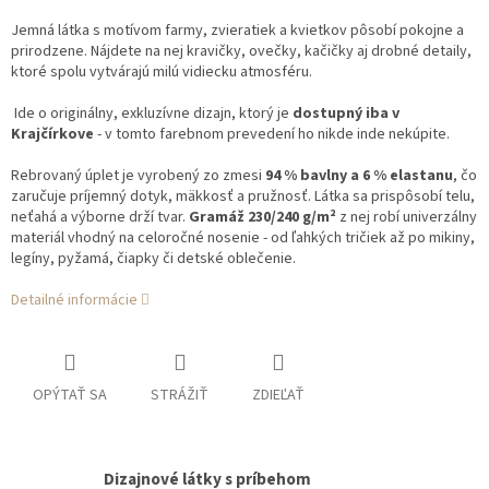
Jemná látka s motívom farmy, zvieratiek a kvietkov pôsobí pokojne a
prirodzene. Nájdete na nej kravičky, ovečky, kačičky aj drobné detaily,
ktoré spolu vytvárajú milú vidiecku atmosféru.
Ide o originálny, exkluzívne dizajn,
ktorý je
dostupný iba v
Krajčírkove
- v tomto farebnom prevedení ho nikde inde nekúpite.
Rebrovaný úplet je vyrobený zo zmesi
94 % bavlny a 6 % elastanu
, čo
zaručuje príjemný dotyk, mäkkosť a pružnosť. Látka sa prispôsobí telu,
neťahá a výborne drží tvar.
Gramáž 230/240 g/m²
z nej robí univerzálny
materiál vhodný na celoročné nosenie - od ľahkých tričiek až po mikiny,
legíny, pyžamá, čiapky či detské oblečenie.
Detailné informácie
OPÝTAŤ SA
STRÁŽIŤ
ZDIEĽAŤ
Dizajnové látky s príbehom