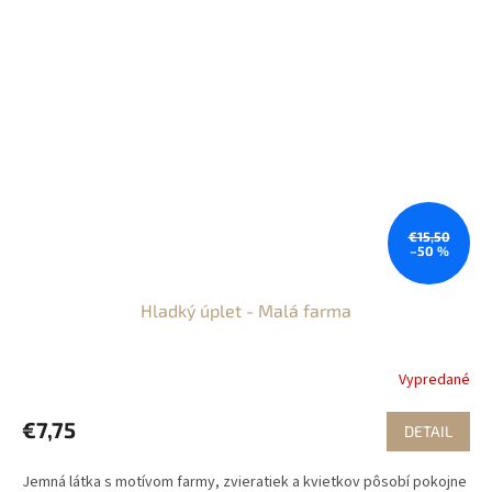
€15,50
–50 %
Hladký úplet - Malá farma
Vypredané
€7,75
DETAIL
Jemná látka s motívom farmy, zvieratiek a kvietkov pôsobí pokojne