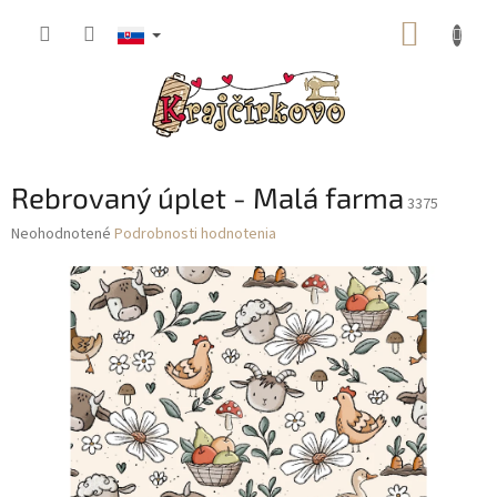
Prejsť
NÁKUP
na
obsah
KOŠÍK
Rebrovaný úplet - Malá farma
3375
Priemerné
Neohodnotené
Podrobnosti hodnotenia
hodnotenie
produktu
je
0,0
z
5
hviezdičiek.