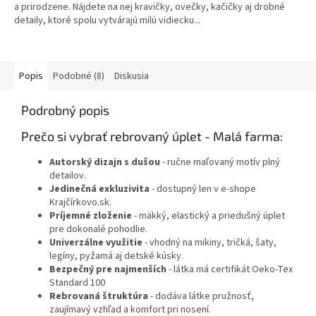
a prirodzene. Nájdete na nej kravičky, ovečky, kačičky aj drobné
detaily, ktoré spolu vytvárajú milú vidiecku...
Popis
Podobné (8)
Diskusia
Podrobný popis
Prečo si vybrať rebrovaný úplet - Malá farma:
Autorský dizajn s dušou
- ručne maľovaný motív plný
detailov.
Jedinečná exkluzivita
- dostupný len v e-shope
Krajčírkovo.sk.
Príjemné zloženie
- mäkký, elastický a priedušný úplet
pre dokonalé pohodlie.
Univerzálne využitie
- vhodný na mikiny, tričká, šaty,
legíny, pyžamá aj detské kúsky.
Bezpečný pre najmenších
- látka má certifikát Oeko-Tex
Standard 100
Rebrovaná štruktúra
- dodáva látke pružnosť,
zaujímavý vzhľad a komfort pri nosení.