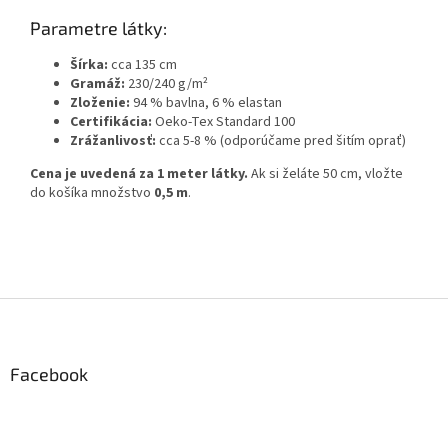
Parametre látky:
Šírka:
cca 135 cm
Gramáž:
230/240 g/m²
Zloženie:
94 % bavlna, 6 % elastan
Certifikácia:
Oeko-Tex Standard 100
Zrážanlivosť:
cca 5-8 % (odporúčame pred šitím oprať)
Cena je uvedená za 1 meter látky.
Ak si želáte 50 cm, vložte
do košíka množstvo
0,5 m
.
Z
á
p
ä
Facebook
t
i
e