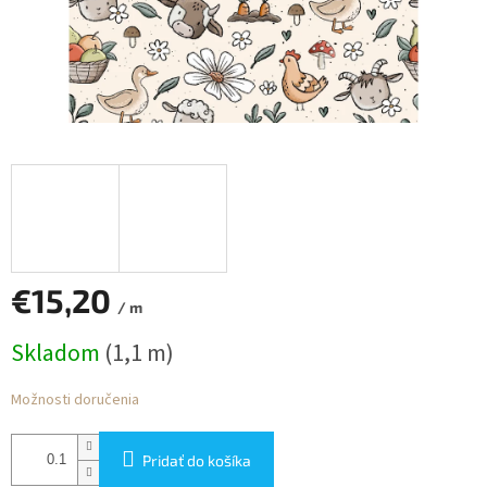
€15,20
/ m
Jednotková
Skladom
(1,1 m)
cena:
Možnosti doručenia
Pridať do košíka