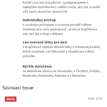
Každý vzor má svoj pôvod - spolupracujeme s
najlepšími ilustrátormi z celého sveta, aby ste si mohli
ušiť niečo skutočne výnimočné.
Individuálny prístup
S osobným prístupom a ochotou poradiť robíme
maximum pre vašu spokojnosť - preto je Krajčírkovo
viac než len eshop s látkami.
Len overené látky pre deti
V Krajčírkove nájdete detské látky v prémiovej kvalite,
ktoré sú jemné, certifikované a vhodné pre citlivú
pokožku.
Rýchle doručenie
na akúkoľvek adresu na Slovensku, v Čechách, Poľsku,
Maďarsku, Rumunsku, Rakúsku a v Nemecku.
Súvisiaci tovar
Kód:
3376
Akcia