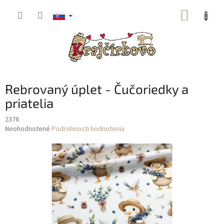
Prejsť
NÁKUP
na
obsah
KOŠÍK
Rebrovaný úplet - Čučoriedky a
priatelia
2376
Priemerné
Neohodnotené
Podrobnosti hodnotenia
hodnotenie
produktu
je
0,0
z
5
hviezdičiek.