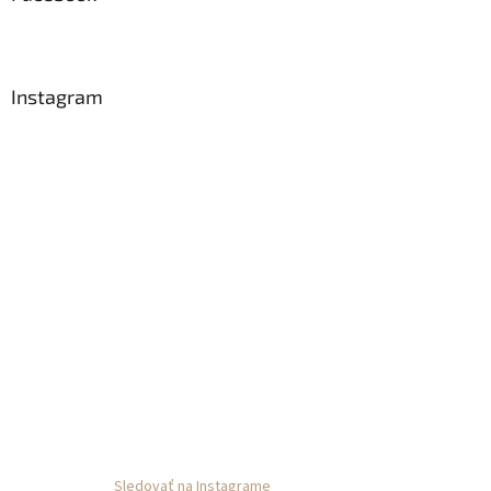
t
i
e
Instagram
Sledovať na Instagrame