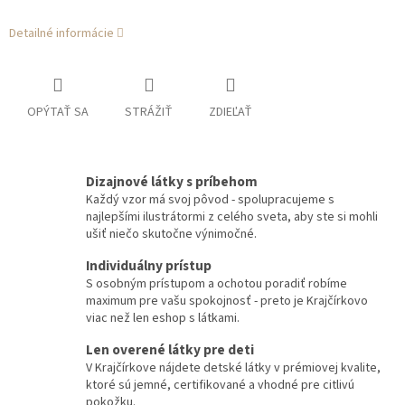
Detailné informácie
OPÝTAŤ SA
STRÁŽIŤ
ZDIEĽAŤ
Dizajnové látky s príbehom
Každý vzor má svoj pôvod - spolupracujeme s
najlepšími ilustrátormi z celého sveta, aby ste si mohli
ušiť niečo skutočne výnimočné.
Individuálny prístup
S osobným prístupom a ochotou poradiť robíme
maximum pre vašu spokojnosť - preto je Krajčírkovo
viac než len eshop s látkami.
Len overené látky pre deti
V Krajčírkove nájdete detské látky v prémiovej kvalite,
ktoré sú jemné, certifikované a vhodné pre citlivú
pokožku.