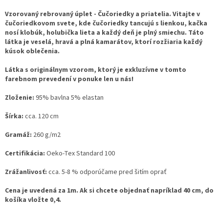
Vzorovaný rebrovaný úplet - Čučoriedky a priatelia. Vitajte v
čučoriedkovom svete, kde čučoriedky tancujú s lienkou, kačka
nosí klobúk, holubička lieta a každý deň je plný smiechu. Táto
látka je veselá, hravá a plná kamarátov, ktorí rozžiaria každý
kúsok oblečenia.
Látka s originálnym vzorom, ktorý je exkluzívne v tomto
farebnom prevedení v ponuke len u nás!
Zloženie:
95% bavlna 5% elastan
Šírka:
cca. 120 cm
Gramáž:
260 g/m2
Certifikácia:
Oeko-Tex Standard 100
Zrážanlivosť:
cca. 5-8 % odporúčame pred šitím oprať
Cena je uvedená za 1m. Ak si chcete objednať napríklad 40 cm, do
košíka vložte 0,4.