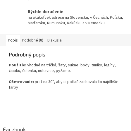
Rýchle doručenie
na akúkoľvek adresu na Slovensku, v Čechách, Poľsku,
Maďarsku, Rumunsku, Rakúsku a v Nemecku.
Popis
Podobné (8)
Diskusia
Podrobný popis
Použitie:
Vhodné na tričká, šaty, sukne, body, tuniky, legíny,
čiapku, čelenku, nohavice, pyžamo...
Ošetrovanie:
prať na 30°, aby si potlač zachovala čo najdlhšie
farby
Z
á
p
ä
Facebook