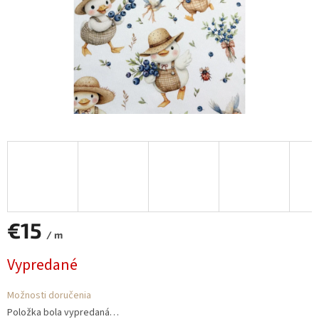
€15
/ m
Jednotková
Vypredané
cena:
Možnosti doručenia
Položka bola vypredaná…