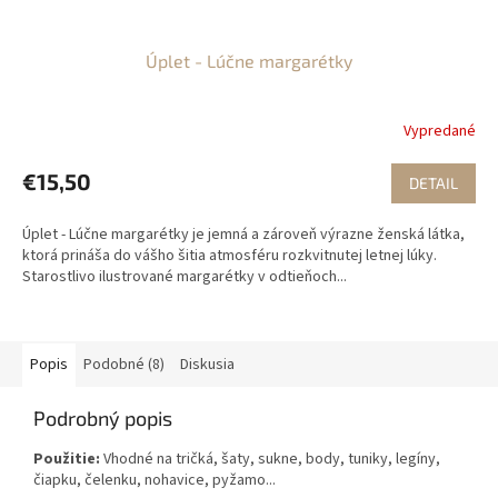
Úplet - Lúčne margarétky
Vypredané
€15,50
DETAIL
Úplet - Lúčne margarétky je jemná a zároveň výrazne ženská látka,
ktorá prináša do vášho šitia atmosféru rozkvitnutej letnej lúky.
Starostlivo ilustrované margarétky v odtieňoch...
Popis
Podobné (8)
Diskusia
Podrobný popis
Použitie:
Vhodné na tričká, šaty, sukne, body, tuniky, legíny,
čiapku, čelenku, nohavice, pyžamo...