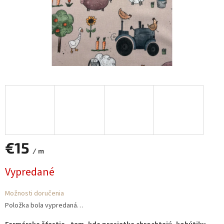
€15
/ m
Jednotková
Vypredané
cena:
Možnosti doručenia
Položka bola vypredaná…