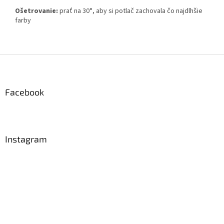
Ošetrovanie:
prať na 30°, aby si potlač zachovala čo najdlhšie
farby
Z
á
p
ä
Facebook
t
i
e
Instagram