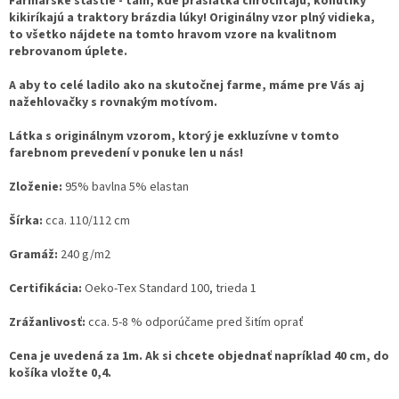
Farmárske šťastie - tam, kde prasiatka chrochtajú, kohútiky
kikiríkajú a traktory brázdia lúky! Originálny vzor plný vidieka,
to všetko nájdete na tomto hravom vzore na kvalitnom
rebrovanom úplete.
A aby to celé ladilo ako na skutočnej farme, máme pre Vás aj
nažehlovačky s rovnakým motívom.
Látka s originálnym vzorom, ktorý je exkluzívne v tomto
farebnom prevedení v ponuke len u nás!
Zloženie:
95% bavlna 5% elastan
Šírka:
cca. 110/112 cm
Gramáž:
240 g/m2
Certifikácia:
Oeko-Tex Standard 100, trieda 1
Zrážanlivosť:
cca. 5-8 % odporúčame pred šitím oprať
Cena je uvedená za 1m. Ak si chcete objednať napríklad 40 cm, do
košíka vložte 0,4.