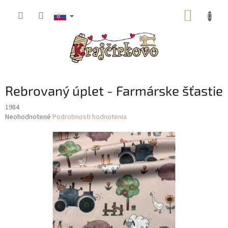
Prejsť
NÁKUP
na
obsah
KOŠÍK
Rebrovaný úplet - Farmárske šťastie
1984
Priemerné
Neohodnotené
Podrobnosti hodnotenia
hodnotenie
produktu
je
0,0
z
5
hviezdičiek.