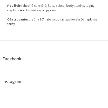
Použitie:
Vhodné na tričká, šaty, sukne, body, tuniky, legíny,
čiapku, čelenku, nohavice, pyžamo...
Ošetrovanie:
prať na 30°, aby si potlač zachovala čo najdlhšie
farby
Z
á
p
ä
Facebook
t
i
e
Instagram