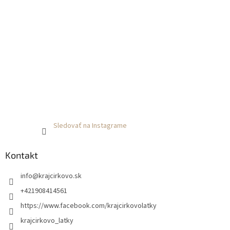
Sledovať na Instagrame
Kontakt
info
@
krajcirkovo.sk
+421908414561
https://www.facebook.com/krajcirkovolatky
krajcirkovo_latky