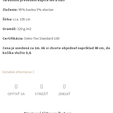
farebnom prevedení kúpite len u nás!
Zloženie:
95% bavlna 5% elastan
Šírka:
cca. 105 cm
Gramáž:
220 g/m2
Certifikácia:
Oeko-Tex Standard 100
Cena je uvedená za 1m. Ak si chcete objednať napríklad 40 cm, do
košíka vložte 0,4.
Detailné informácie
OPÝTAŤ SA
STRÁŽIŤ
ZDIEĽAŤ