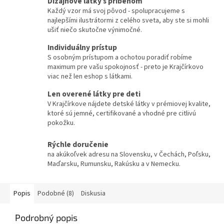
Dizajnové látky s príbehom
Každý vzor má svoj pôvod - spolupracujeme s
najlepšími ilustrátormi z celého sveta, aby ste si mohli
ušiť niečo skutočne výnimočné.
Individuálny prístup
S osobným prístupom a ochotou poradiť robíme
maximum pre vašu spokojnosť - preto je Krajčírkovo
viac než len eshop s látkami.
Len overené látky pre deti
V Krajčírkove nájdete detské látky v prémiovej kvalite,
ktoré sú jemné, certifikované a vhodné pre citlivú
pokožku.
Rýchle doručenie
na akúkoľvek adresu na Slovensku, v Čechách, Poľsku,
Maďarsku, Rumunsku, Rakúsku a v Nemecku.
Popis
Podobné (8)
Diskusia
Podrobný popis