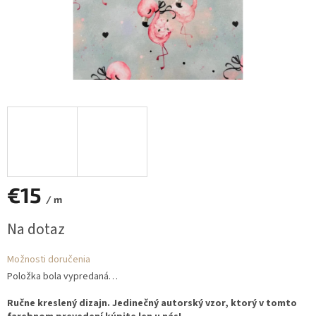
€15
/ m
Jednotková
Na dotaz
cena:
Možnosti doručenia
Položka bola vypredaná…
Ručne kreslený dizajn. Jedinečný autorský vzor, ktorý v tomto