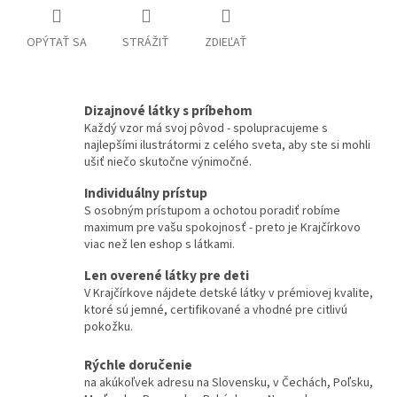
OPÝTAŤ SA
STRÁŽIŤ
ZDIEĽAŤ
Dizajnové látky s príbehom
Každý vzor má svoj pôvod - spolupracujeme s
najlepšími ilustrátormi z celého sveta, aby ste si mohli
ušiť niečo skutočne výnimočné.
Individuálny prístup
S osobným prístupom a ochotou poradiť robíme
maximum pre vašu spokojnosť - preto je Krajčírkovo
viac než len eshop s látkami.
Len overené látky pre deti
V Krajčírkove nájdete detské látky v prémiovej kvalite,
ktoré sú jemné, certifikované a vhodné pre citlivú
pokožku.
Rýchle doručenie
na akúkoľvek adresu na Slovensku, v Čechách, Poľsku,