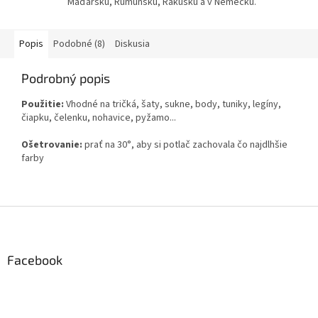
Maďarsku, Rumunsku, Rakúsku a v Nemecku.
Popis
Podobné (8)
Diskusia
Podrobný popis
Použitie:
Vhodné na tričká, šaty, sukne, body, tuniky, legíny,
čiapku, čelenku, nohavice, pyžamo...
Ošetrovanie:
prať na 30°, aby si potlač zachovala čo najdlhšie
farby
Z
á
p
ä
Facebook
t
i
e