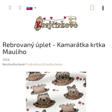
Prejsť
NÁKUP
na
obsah
KOŠÍK
Rebrovaný úplet - Kamarátka krtka
Mauliho
2554
Priemerné
Neohodnotené
Podrobnosti hodnotenia
hodnotenie
produktu
je
0,0
z
5
hviezdičiek.