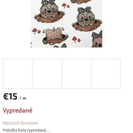
€15
/ m
Jednotková
Vypredané
cena:
Možnosti doručenia
Položka bola vypredaná…