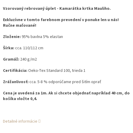
Vzorovaný rebrovaný úplet - Kamarátka krtka Mauliho.
Exkluzívne v tomto farebnom prevedení v ponuke len u nás!
Ručne maľované!
Zloženie:
95% bavlna 5% elastan
Šírka:
cca. 110/112 cm
Gramáž:
240 g/m2
Certifikácia:
Oeko-Tex Standard 100, trieda 1
Zrážanlivosť:
cca. 5-8 % odporúčame pred šitím oprať
Cena je uvedená za 1m. Ak si chcete objednať napríklad 40 cm, do
košíka vložte 0,4.
Detailné informácie