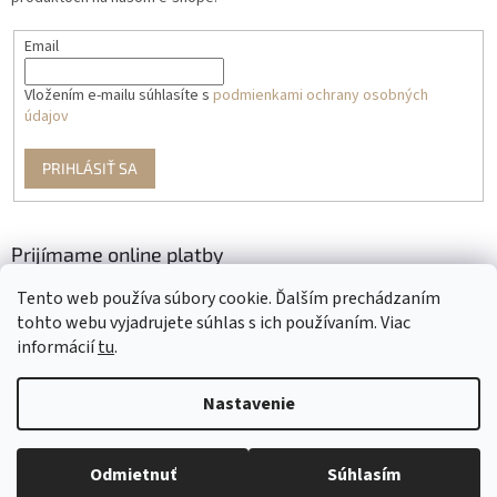
Email
Vložením e-mailu súhlasíte s
podmienkami ochrany osobných
údajov
PRIHLÁSIŤ SA
Prijímame online platby
Tento web používa súbory cookie. Ďalším prechádzaním
tohto webu vyjadrujete súhlas s ich používaním. Viac
informácií
tu
.
Nastavenie
Vytvoril Shoptet
Odmietnuť
Súhlasím
Copyright 2026
Krajčírkovo
. Všetky práva vyhradené.