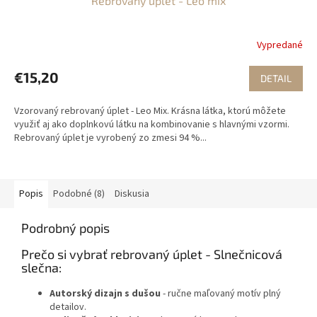
Rebrovaný úplet - Leo mix
Vypredané
€15,20
DETAIL
Vzorovaný rebrovaný úplet - Leo Mix. Krásna látka, ktorú môžete
využiť aj ako doplnkovú látku na kombinovanie s hlavnými vzormi.
Rebrovaný úplet je vyrobený zo zmesi 94 %...
Popis
Podobné (8)
Diskusia
Podrobný popis
Prečo si vybrať rebrovaný úplet - Slnečnicová
slečna:
Autorský dizajn s dušou
- ručne maľovaný motív plný
detailov.