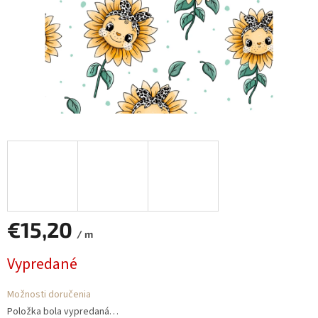
€15,20
/ m
Jednotková
Vypredané
cena:
Možnosti doručenia
Položka bola vypredaná…