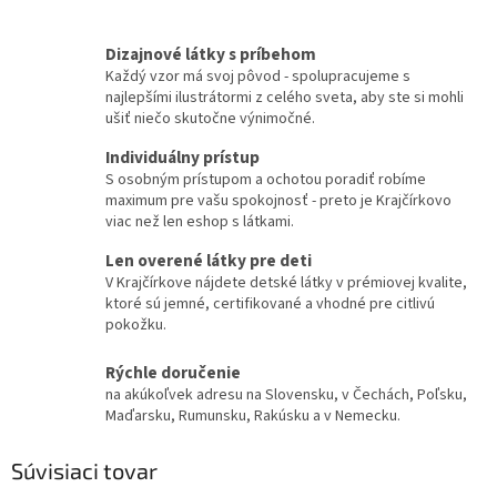
Dizajnové látky s príbehom
Každý vzor má svoj pôvod - spolupracujeme s
najlepšími ilustrátormi z celého sveta, aby ste si mohli
ušiť niečo skutočne výnimočné.
Individuálny prístup
S osobným prístupom a ochotou poradiť robíme
maximum pre vašu spokojnosť - preto je Krajčírkovo
viac než len eshop s látkami.
Len overené látky pre deti
V Krajčírkove nájdete detské látky v prémiovej kvalite,
ktoré sú jemné, certifikované a vhodné pre citlivú
pokožku.
Rýchle doručenie
na akúkoľvek adresu na Slovensku, v Čechách, Poľsku,
Maďarsku, Rumunsku, Rakúsku a v Nemecku.
Súvisiaci tovar