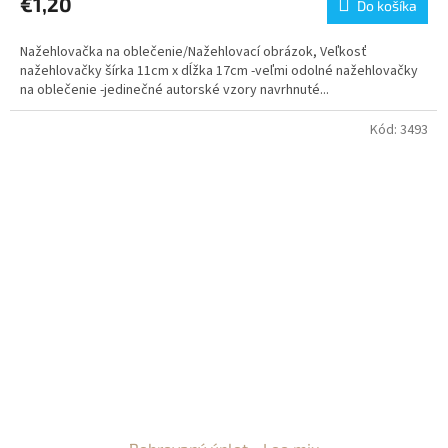
€1,20
Do košíka
Nažehlovačka na oblečenie/Nažehlovací obrázok, Veľkosť
nažehlovačky šírka 11cm x dĺžka 17cm -veľmi odolné nažehlovačky
na oblečenie -jedinečné autorské vzory navrhnuté...
Kód:
3493