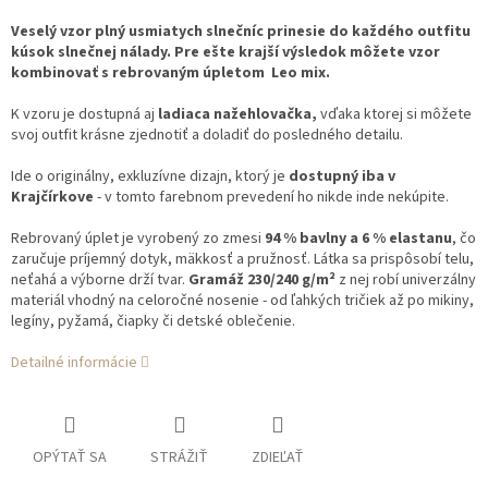
Veselý vzor plný usmiatych slnečníc prinesie do každého outfitu
kúsok slnečnej nálady. Pre ešte krajší výsledok môžete vzor
kombinovať s rebrovaným úpletom Leo mix.
K vzoru je dostupná aj
ladiaca nažehlovačka,
vďaka ktorej si môžete
svoj outfit krásne zjednotiť a doladiť do posledného detailu.
Ide o originálny, exkluzívne dizajn,
ktorý je
dostupný iba v
Krajčírkove
- v tomto farebnom prevedení ho nikde inde nekúpite.
Rebrovaný úplet je vyrobený zo zmesi
94 % bavlny a 6 % elastanu
, čo
zaručuje príjemný dotyk, mäkkosť a pružnosť. Látka sa prispôsobí telu,
neťahá a výborne drží tvar.
Gramáž 230/240 g/m²
z nej robí univerzálny
materiál vhodný na celoročné nosenie - od ľahkých tričiek až po mikiny,
legíny, pyžamá, čiapky či detské oblečenie.
Detailné informácie
OPÝTAŤ SA
STRÁŽIŤ
ZDIEĽAŤ