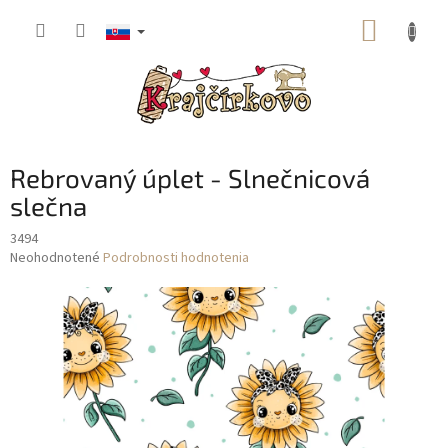
Prejsť
NÁKUP
na
obsah
KOŠÍK
Rebrovaný úplet - Slnečnicová
slečna
3494
Priemerné
Neohodnotené
Podrobnosti hodnotenia
hodnotenie
produktu
je
0,0
z
5
hviezdičiek.