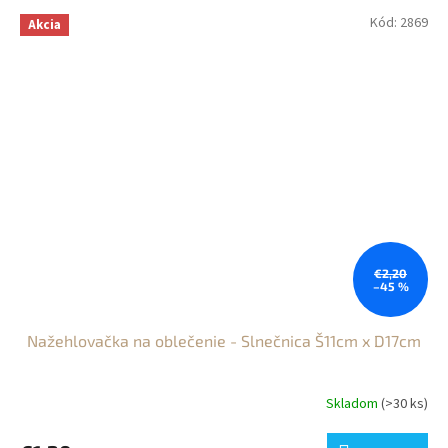
Kód:
2869
Akcia
€2,20
–45 %
Nažehlovačka na oblečenie - Slnečnica Š11cm x D17cm
Skladom
(>30 ks)