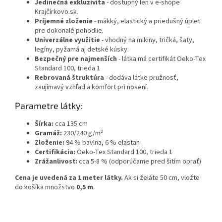
Jedinečná exkluzivita
- dostupný len v e-shope
Krajčírkovo.sk.
Príjemné zloženie
- mäkký, elastický a priedušný úplet
pre dokonalé pohodlie.
Univerzálne využitie
- vhodný na mikiny, tričká, šaty,
legíny, pyžamá aj detské kúsky.
Bezpečný pre najmenších
- látka má certifikát Oeko-Tex
Standard 100, trieda 1
Rebrovaná štruktúra
- dodáva látke pružnosť,
zaujímavý vzhľad a komfort pri nosení.
Parametre látky:
Šírka:
cca 135 cm
Gramáž:
230/240 g/m²
Zloženie:
94 % bavlna, 6 % elastan
Certifikácia:
Oeko-Tex Standard 100, trieda 1
Zrážanlivosť:
cca 5-8 % (odporúčame pred šitím oprať)
Cena je uvedená za 1 meter látky.
Ak si želáte 50 cm, vložte
do košíka množstvo
0,5 m
.