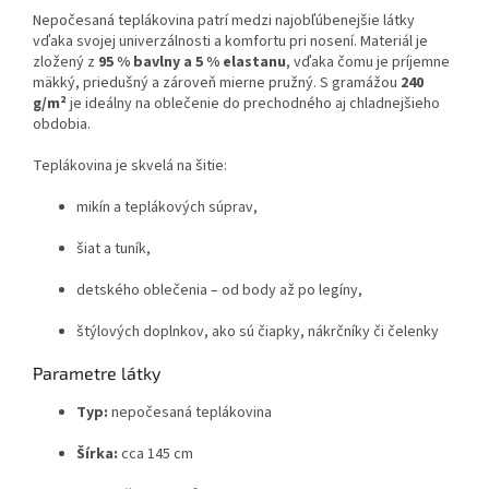
Nepočesaná teplákovina patrí medzi najobľúbenejšie látky
vďaka svojej univerzálnosti a komfortu pri nosení. Materiál je
zložený z
95 % bavlny a 5 % elastanu
, vďaka čomu je príjemne
mäkký, priedušný a zároveň mierne pružný. S gramážou
240
g/m²
je ideálny na oblečenie do prechodného aj chladnejšieho
obdobia.
Teplákovina je skvelá na šitie:
mikín a teplákových súprav,
šiat a tuník,
detského oblečenia – od body až po legíny,
štýlových doplnkov, ako sú čiapky, nákrčníky či čelenky
Parametre látky
Typ:
nepočesaná teplákovina
Šírka:
cca 145 cm