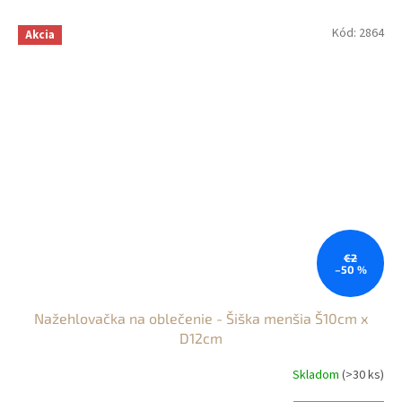
Kód:
2864
Akcia
€2
–50 %
Nažehlovačka na oblečenie - Šiška menšia Š10cm x
D12cm
Skladom
(>30 ks)