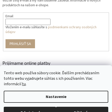
Vložte svoj e-mail a my Vám budeme zasielať informácie o nových
produktoch na našom e-shope.
Email
Vložením e-mailu súhlasíte s
podmienkami ochrany osobných
údajov
PRIHLÁSIŤ SA
Prijímame online platby
Tento web používa súbory cookie. Ďalším prechádzaním
tohto webu vyjadrujete súhlas s ich používaním. Viac
informácií
tu
.
Nastavenie
Vytvoril Shoptet