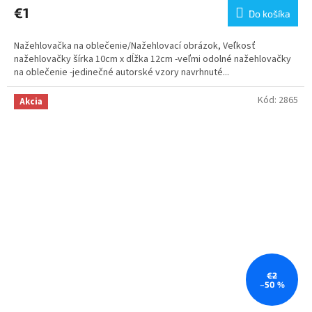
€1
Do košíka
Nažehlovačka na oblečenie/Nažehlovací obrázok, Veľkosť
nažehlovačky šírka 10cm x dĺžka 12cm -veľmi odolné nažehlovačky
na oblečenie -jedinečné autorské vzory navrhnuté...
Kód:
2865
Akcia
€2
–50 %