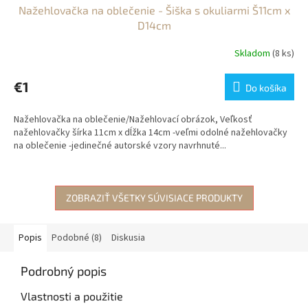
Nažehlovačka na oblečenie - Šiška s okuliarmi Š11cm x
D14cm
Skladom
(8 ks)
€1
Do košíka
Nažehlovačka na oblečenie/Nažehlovací obrázok, Veľkosť
nažehlovačky šírka 11cm x dĺžka 14cm -veľmi odolné nažehlovačky
na oblečenie -jedinečné autorské vzory navrhnuté...
ZOBRAZIŤ VŠETKY SÚVISIACE PRODUKTY
Popis
Podobné (8)
Diskusia
Podrobný popis
Vlastnosti a použitie