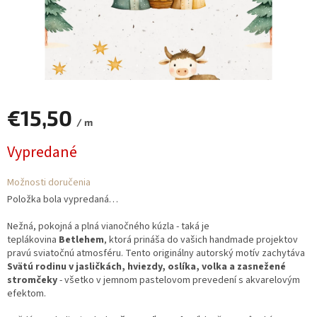
€15,50
/ m
Jednotková
Vypredané
cena:
Možnosti doručenia
Položka bola vypredaná…
Nežná, pokojná a plná vianočného kúzla - taká je
teplákovina
Betlehem
, ktorá prináša do vašich handmade projektov
pravú sviatočnú atmosféru. Tento originálny autorský motív zachytáva
Svätú rodinu v jasličkách, hviezdy, oslíka, volka a zasnežené
stromčeky
- všetko v jemnom pastelovom prevedení s akvarelovým
efektom.