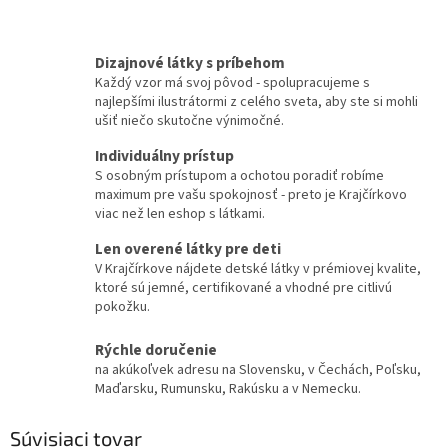
Dizajnové látky s príbehom
Každý vzor má svoj pôvod - spolupracujeme s
najlepšími ilustrátormi z celého sveta, aby ste si mohli
ušiť niečo skutočne výnimočné.
Individuálny prístup
S osobným prístupom a ochotou poradiť robíme
maximum pre vašu spokojnosť - preto je Krajčírkovo
viac než len eshop s látkami.
Len overené látky pre deti
V Krajčírkove nájdete detské látky v prémiovej kvalite,
ktoré sú jemné, certifikované a vhodné pre citlivú
pokožku.
Rýchle doručenie
na akúkoľvek adresu na Slovensku, v Čechách, Poľsku,
Maďarsku, Rumunsku, Rakúsku a v Nemecku.
Súvisiaci tovar