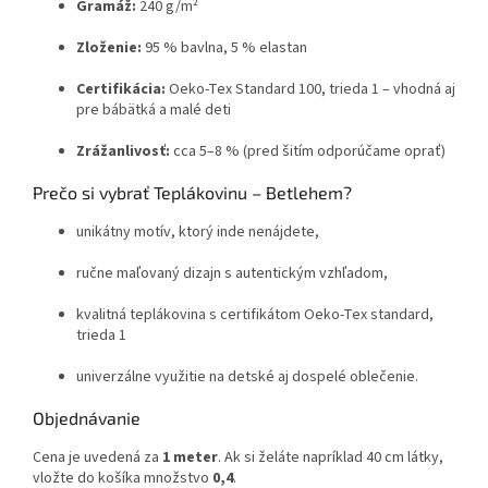
Gramáž:
240 g/m²
Zloženie:
95 % bavlna, 5 % elastan
Certifikácia:
Oeko-Tex Standard 100, trieda 1 – vhodná aj
pre bábätká a malé deti
Zrážanlivosť:
cca 5–8 % (pred šitím odporúčame oprať)
Prečo si vybrať Teplákovinu – Betlehem?
unikátny motív, ktorý inde nenájdete,
ručne maľovaný dizajn s autentickým vzhľadom,
kvalitná teplákovina s certifikátom Oeko-Tex standard,
trieda 1
univerzálne využitie na detské aj dospelé oblečenie.
Objednávanie
Cena je uvedená za
1 meter
. Ak si želáte napríklad 40 cm látky,
vložte do košíka množstvo
0,4
.