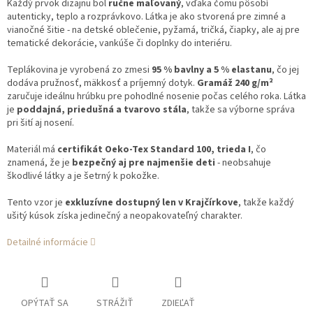
Každý prvok dizajnu bol
ručne maľovaný
, vďaka čomu pôsobí
autenticky, teplo a rozprávkovo. Látka je ako stvorená pre zimné a
vianočné šitie - na detské oblečenie, pyžamá, tričká, čiapky, ale aj pre
tematické dekorácie, vankúše či doplnky do interiéru.
Teplákovina je vyrobená zo zmesi
95 % bavlny a 5 % elastanu
, čo jej
dodáva pružnosť, mäkkosť a príjemný dotyk.
Gramáž 240 g/m²
zaručuje ideálnu hrúbku pre pohodlné nosenie počas celého roka. Látka
je
poddajná, priedušná a tvarovo stála
, takže sa výborne správa
pri šití aj nosení.
Materiál má
certifikát Oeko-Tex Standard 100, trieda I
, čo
znamená, že je
bezpečný aj pre najmenšie deti
- neobsahuje
škodlivé látky a je šetrný k pokožke.
Tento vzor je
exkluzívne dostupný len v Krajčírkove
, takže každý
ušitý kúsok získa jedinečný a neopakovateľný charakter.
Detailné informácie
OPÝTAŤ SA
STRÁŽIŤ
ZDIEĽAŤ