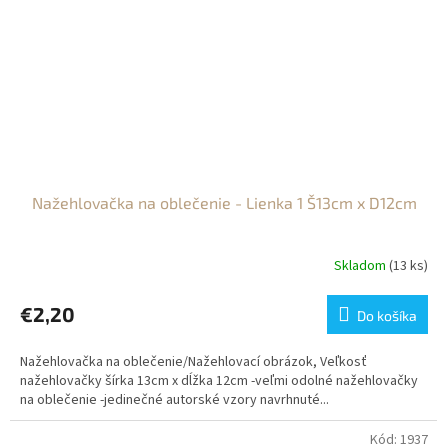
Nažehlovačka na oblečenie - Lienka 1 Š13cm x D12cm
Skladom
(13 ks)
€2,20
Do košíka
Nažehlovačka na oblečenie/Nažehlovací obrázok, Veľkosť
nažehlovačky šírka 13cm x dĺžka 12cm -veľmi odolné nažehlovačky
na oblečenie -jedinečné autorské vzory navrhnuté...
Kód:
1937