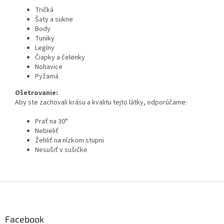
Tričká
Šaty a sukne
Body
Tuniky
Legíny
Čiapky a čelenky
Nohavice
Pyžamá
Ošetrovanie:
Aby ste zachovali krásu a kvalitu tejto látky, odporúčame:
Prať na 30°
Nebieliť
Žehliť na nízkom stupni
Nesušiť v sušičke
Z
á
p
ä
Facebook