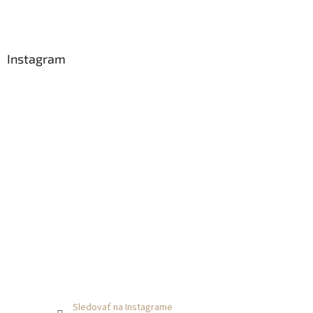
t
i
e
Instagram
Sledovať na Instagrame