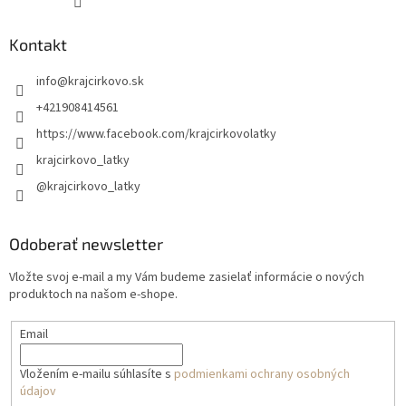
Kontakt
info
@
krajcirkovo.sk
+421908414561
https://www.facebook.com/krajcirkovolatky
krajcirkovo_latky
@krajcirkovo_latky
Odoberať newsletter
Vložte svoj e-mail a my Vám budeme zasielať informácie o nových
produktoch na našom e-shope.
Email
Vložením e-mailu súhlasíte s
podmienkami ochrany osobných
údajov