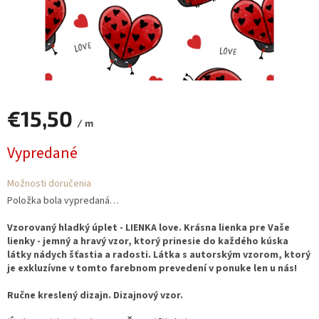
€15,50
/ m
Jednotková
Vypredané
cena:
Možnosti doručenia
Položka bola vypredaná…
Vzorovaný hladký úplet - LIENKA love. Krásna lienka pre Vaše
lienky - jemný a hravý vzor, ktorý prinesie do každého kúska
látky nádych šťastia a radosti. Látka s autorským vzorom, ktorý
je exkluzívne v tomto farebnom prevedení v ponuke len u nás!
Ručne kreslený dizajn. Dizajnový vzor.