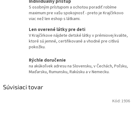
Individuálny prístup
S osobným prístupom a ochotou poradiť robíme
maximum pre vašu spokojnosť - preto je Krajčírkovo
viac než len eshop s látkami.
Len overené látky pre deti
V Krajčírkove nájdete detské látky v prémiovej kvalite,
ktoré sú jemné, certifikované a vhodné pre citlivú
pokožku.
Rýchle doručenie
na akúkoľvek adresu na Slovensku, v Čechách, Poľsku,
Maďarsku, Rumunsku, Rakúsku a v Nemecku.
Súvisiaci tovar
Kód:
1936