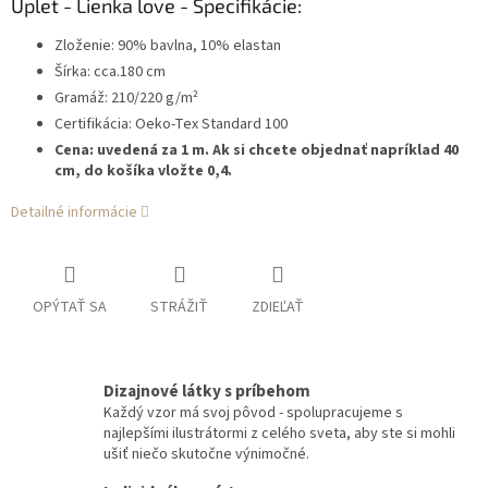
Úplet - Lienka love - Špecifikácie:
Zloženie: 90% bavlna, 10% elastan
Šírka: cca.180 cm
Gramáž: 210/220 g/m²
Certifikácia: Oeko-Tex Standard 100
Cena: uvedená za 1 m. Ak si chcete objednať napríklad 40
cm, do košíka vložte 0,4.
Detailné informácie
OPÝTAŤ SA
STRÁŽIŤ
ZDIEĽAŤ
Dizajnové látky s príbehom
Každý vzor má svoj pôvod - spolupracujeme s
najlepšími ilustrátormi z celého sveta, aby ste si mohli
ušiť niečo skutočne výnimočné.