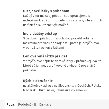
Dizajnové látky s príbehom
Každý vzor má svoj pôvod - spolupracujeme s
najlepšími ilustrátormi z celého sveta, aby ste si mohli
ušiť niečo skutočne výnimočné.
Individuálny prístup
S osobným prístupom a ochotou poradiť robíme
maximum pre vašu spokojnosť - preto je Krajčírkovo
viac než len eshop s látkami.
Len overené látky pre deti
V Krajčírkove nájdete detské látky v prémiovej kvalite,
ktoré sú jemné, certifikované a vhodné pre citlivú
pokožku.
Rýchle doručenie
na akúkoľvek adresu na Slovensku, v Čechách, Poľsku,
Maďarsku, Rumunsku, Rakúsku a v Nemecku.
Popis
Podobné (8)
Diskusia