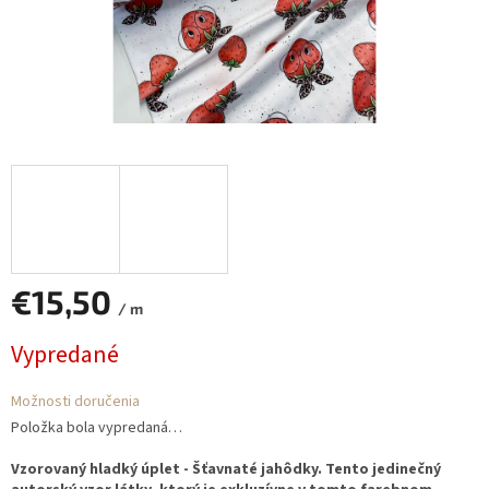
€15,50
/ m
Jednotková
Vypredané
cena:
Možnosti doručenia
Položka bola vypredaná…
Vzorovaný hladký úplet - Šťavnaté jahôdky. Tento jedinečný