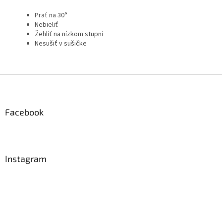
Prať na 30°
Nebieliť
Žehliť na nízkom stupni
Nesušiť v sušičke
Z
á
p
ä
Facebook
t
i
e
Instagram