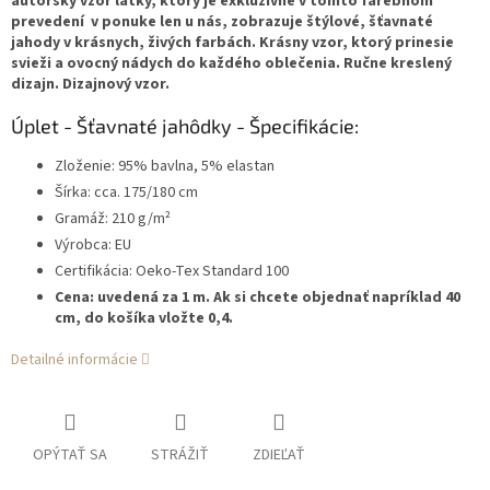
autorský vzor látky, ktorý je exkluzívne v tomto farebnom
prevedení v ponuke len u nás, zobrazuje štýlové, šťavnaté
jahody v krásnych, živých farbách. Krásny vzor, ktorý prinesie
svieži a ovocný nádych do každého oblečenia. Ručne kreslený
dizajn. Dizajnový vzor.
Úplet - Šťavnaté jahôdky - Špecifikácie:
Zloženie: 95% bavlna, 5% elastan
Šírka: cca. 175/180 cm
Gramáž: 210 g/m²
Výrobca: EU
Certifikácia: Oeko-Tex Standard 100
Cena: uvedená za 1 m. Ak si chcete objednať napríklad 40
cm, do košíka vložte 0,4.
Detailné informácie
OPÝTAŤ SA
STRÁŽIŤ
ZDIEĽAŤ