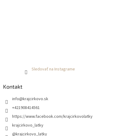
Sledovať na Instagrame
Kontakt
info
@
krajcirkovo.sk
+421908414561
https://www.facebook.com/krajcirkovolatky
krajcirkovo_latky
@krajcirkovo_latky