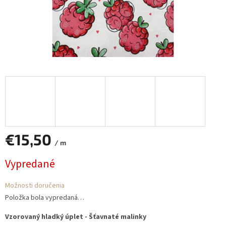
€15,50
/ m
Jednotková
Vypredané
cena:
Možnosti doručenia
Položka bola vypredaná…
Vzorovaný hladký úplet - Šťavnaté malinky