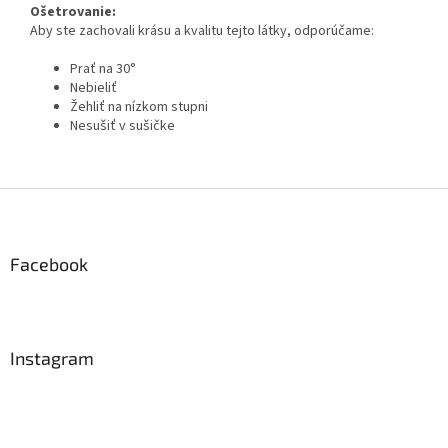
Ošetrovanie:
Aby ste zachovali krásu a kvalitu tejto látky, odporúčame:
Prať na 30°
Nebieliť
Žehliť na nízkom stupni
Nesušiť v sušičke
Z
á
p
ä
Facebook
t
i
e
Instagram