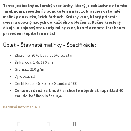
Tento jedinečný autorský vzor látky, ktorý je exkluzívne v tomto
farebnom prevedení v ponuke len u nás, zobrazuje roztomilé
malinky v osviežujúcich farbách. Krásny vzor, ktorý prinesie
svieži a ovocný nádych do každého oblečenia. Ručne kreslený
dizajn. Dizajnový vzor. Originálny vzor, ktorý v tomto farebnom
prevedení kúpite len u nás!
Úplet - Šťavnaté malinky - Špecifikácie:
Zloženie: 95% bavlna, 5% elastan
Šírka: cca. 175/180 cm
Gramáž: 210 g/m²
Výrobca: EU
Certifikácia: Oeko-Tex Standard 100
Cena: uvedená za 1 m. Ak si chcete objednať napríklad 40
cm, do košíka vložte 0,4.
Detailné informácie