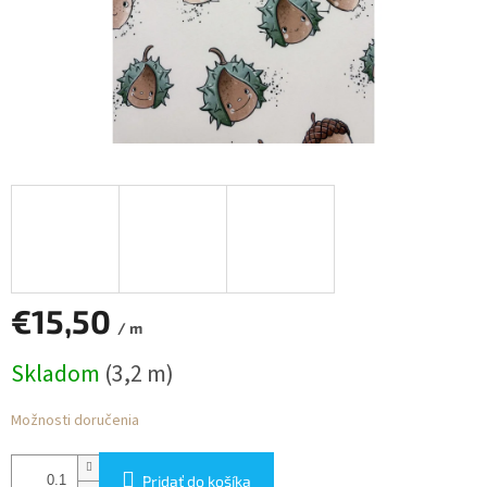
€15,50
/ m
Jednotková
Skladom
(3,2 m)
cena:
Možnosti doručenia
Pridať do košíka