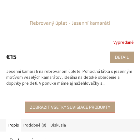
Rebrovaný úplet - Jesenní kamaráti
Vypredané
€15
DETAIL
Jesenní kamaráti na rebrovanom úplete. Pohodlná látka s jesenným
motívom veselých kamarátov, ideálna na detské oblečenie a
doplnky pre deti. V ponuke máme aj nažehlovačky s...
ZOBRAZIŤ VŠETKY SÚVISIACE PRODUKTY
Popis
Podobné (8)
Diskusia