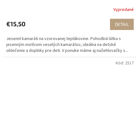
Vypredané
€15,50
DETAIL
Jesenní kamaráti na vzorovanej teplákovine. Pohodlná látka s
jesenným motívom veselých kamarátov, ideálna na detské
oblečenie a doplnky pre deti. V ponuke máme aj nažehlovačky s...
Kód:
2517