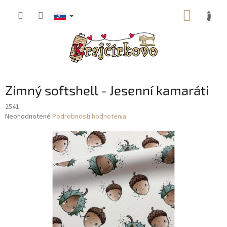
Prejsť
NÁKUP
na
obsah
KOŠÍK
Zimný softshell - Jesenní kamaráti
2541
Priemerné
Neohodnotené
Podrobnosti hodnotenia
hodnotenie
produktu
je
0,0
z
5
hviezdičiek.