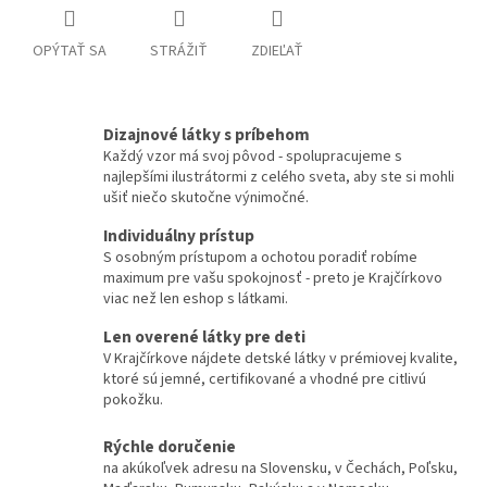
OPÝTAŤ SA
STRÁŽIŤ
ZDIEĽAŤ
Dizajnové látky s príbehom
Každý vzor má svoj pôvod - spolupracujeme s
najlepšími ilustrátormi z celého sveta, aby ste si mohli
ušiť niečo skutočne výnimočné.
Individuálny prístup
S osobným prístupom a ochotou poradiť robíme
maximum pre vašu spokojnosť - preto je Krajčírkovo
viac než len eshop s látkami.
Len overené látky pre deti
V Krajčírkove nájdete detské látky v prémiovej kvalite,
ktoré sú jemné, certifikované a vhodné pre citlivú
pokožku.
Rýchle doručenie
na akúkoľvek adresu na Slovensku, v Čechách, Poľsku,