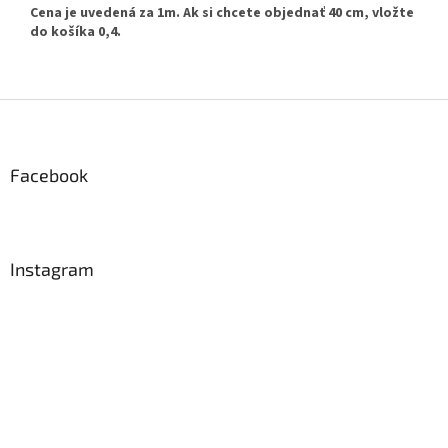
Cena je uvedená za 1m. Ak si chcete objednať 40 cm, vložte
do košíka 0,4.
Z
á
p
ä
Facebook
t
i
e
Instagram