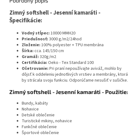
Podrobný popis
Zimný softshell - Jesenní kamaráti -
Špecifikácie:
Vodný stĺpec:
10000 MMH20
Priedušnosť:
3000 g/m2/24hod
Zloženie:
100% polyester + TPU membrána
Šírka:
cca. 145/150 cm
Gramáž:
320g/m2
Certifikácia:
Oeko - Tex Standard 100
Ošetrovanie:
Pri praní nepoužívajte aviváž, mohlo by
dôjsť k oddeleniu jednotlivých vrstiev a membrány, ktorá
by strácala svoju funkciu. Odporúčame nesušiť v sušičke.
Zimný softshell - Jesenní kamaráti - Použitie:
Bundy, kabáty
Nohavice
Detské oblečenie
Turistické mikiny, nohavice
Funkčné oblečenie
Športové oblečenie