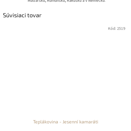
Maďarsku, Rumunsku, Rakúsku a v Nemecku.
Súvisiaci tovar
Kód:
2519
Teplákovina - Jesenní kamaráti