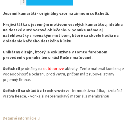
Jesenní kamaráti - originálny vzor na zimnom softshelli.
Hrejivá látka s jesenným motívom veselých kamarátov, ideálna
na detské outdoorové oblečenie. V ponuke máme aj
nažehlovačky s rovnakým motívom, ktoré sa skvele hodia na
doladenie každého detského kúsku.
Unikátny dizajn, ktorý je exkluzívne v tomto farebnom
prevedení v ponuke len u nás!
Ručne maľované.
Softshell
je ideálny na
outdoorové
aktivity. Tento materiál kombinuje
vodeodolnosť a ochranu proti vetru, pričom má z rubovej strany
príjemný fleece.
Softshell sa skladá z troch vrstiev:
- termoaktívna látka, - izolačná
vrstva fleece, - vonkajši nepremokavý materiál s membránou
Detailné informácie