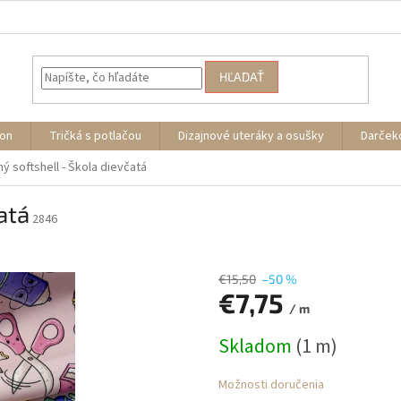
HĽADAŤ
ion
Tričká s potlačou
Dizajnové uteráky a osušky
Darček
ý softshell - Škola dievčatá
atá
2846
€15,50
–50 %
€7,75
/ m
Jednotková
Skladom
(1 m)
cena:
Možnosti doručenia