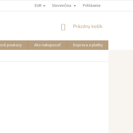
EUR
Slovenčina
Prihlásenie
NÁKUPNÝ
Prázdny košík
KOŠÍK
ové poukazy
Ako nakupovať
Doprava a platby
Informáci