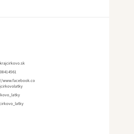
krajcirkovo.sk
08414561
://www.facebook.co
jcirkovolatky
rkovo_latky
cirkovo_latky