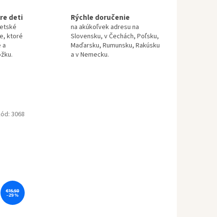
re deti
Rýchle doručenie
detské
na akúkoľvek adresu na
te, ktoré
Slovensku, v Čechách, Poľsku,
 a
Maďarsku, Rumunsku, Rakúsku
ožku.
a v Nemecku.
ód:
3068
€15,50
–29 %