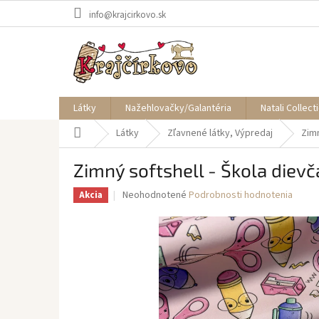
Prejsť
info@krajcirkovo.sk
na
obsah
Látky
Nažehlovačky/Galantéria
Natali Collect
Domov
Látky
Zľavnené látky, Výpredaj
Zimn
Zimný softshell - Škola dievč
Priemerné
Neohodnotené
Podrobnosti hodnotenia
Akcia
hodnotenie
produktu
je
0,0
z
5
hviezdičiek.