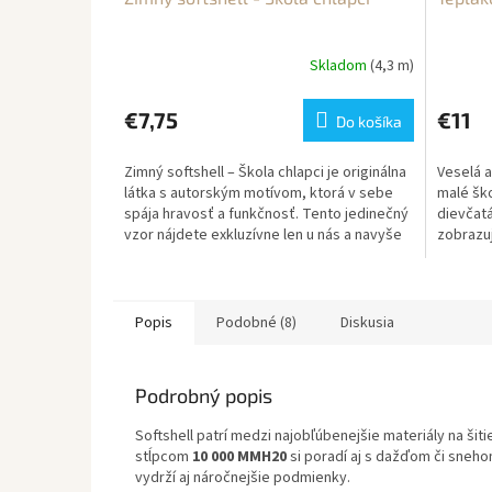
Skladom
(4,3 m)
€7,75
€11
Do košíka
Zimný softshell – Škola chlapci je originálna
Veselá a
látka s autorským motívom, ktorá v sebe
malé ško
spája hravosť a funkčnosť. Tento jedinečný
dievčatá
vzor nájdete exkluzívne len u nás a navyše
zobrazu
je...
nožnice, 
Popis
Podobné (8)
Diskusia
Podrobný popis
Softshell patrí medzi najobľúbenejšie materiály na ši
stĺpcom
10 000 MMH20
si poradí aj s dažďom či sneh
vydrží aj náročnejšie podmienky.