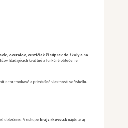
íc, overalov, vestičiek či súprav do školy a na
dičov hľadajúcich kvalitné a funkčné oblečenie.
biť nepremokavé a priedušné vlastnosti softshellu.
lné oblečenie. V eshope
krajcirkovo.sk
nájdete aj