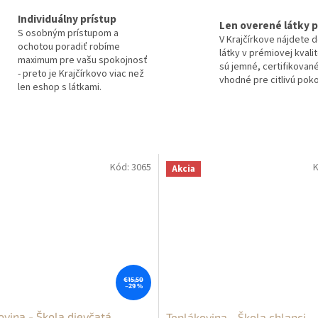
Individuálny prístup
Len overené látky p
S osobným prístupom a
V Krajčírkove nájdete 
ochotou poradiť robíme
látky v prémiovej kvali
maximum pre vašu spokojnosť
sú jemné, certifikované
- preto je Krajčírkovo viac než
vhodné pre citlivú pok
len eshop s látkami.
Kód:
3065
K
Akcia
€15,50
–29 %
ovina - Škola dievčatá
Teplákovina - Škola chlapci