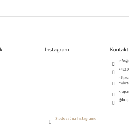
k
Instagram
Kontakt
info
@
+4219
https
m/kra
krajci
@kraj
Sledovať na Instagrame