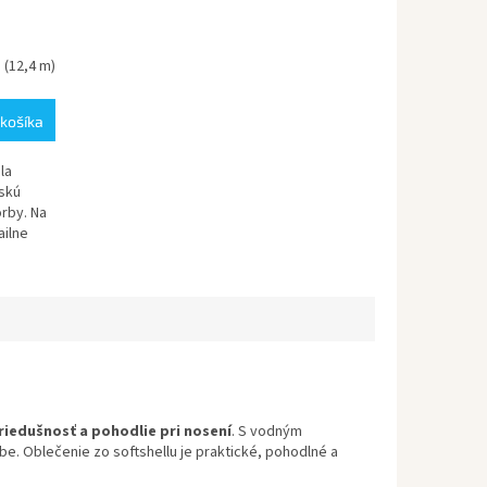
m
(12,4 m)
košíka
la
lskú
rby. Na
ailne
iedušnosť a pohodlie pri nosení
. S vodným
e. Oblečenie zo softshellu je praktické, pohodlné a