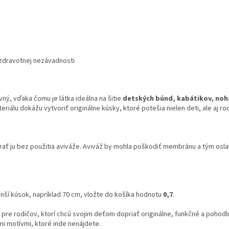
zdravotnej nezávadnosti
ný, vďaka čomu je látka ideálna na šitie
detských búnd, kabátikov, nohav
riálu dokážu vytvoriť originálne kúsky, ktoré potešia nielen deti, ale aj ro
rať ju bez použitia aviváže. Aviváž by mohla poškodiť membránu a tým osla
nší kúsok, napríklad 70 cm, vložte do košíka hodnotu
0,7
.
 pre rodičov, ktorí chcú svojim deťom dopriať originálne, funkčné a pohod
mi motívmi, ktoré inde nenájdete.