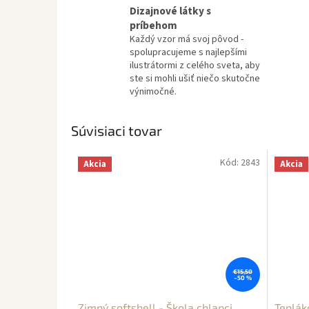
Dizajnové látky s
príbehom
Každý vzor má svoj pôvod -
spolupracujeme s najlepšími
ilustrátormi z celého sveta, aby
ste si mohli ušiť niečo skutočne
výnimočné.
Súvisiaci tovar
Kód:
2843
Akcia
Akcia
€15,50
–50 %
Zimný softshell - Škola chlapci
Teplák