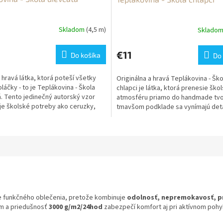
Skladom
(4,5 m)
Sklado
€11
Do košíka
Do 
 hravá látka, ktorá poteší všetky
Originálna a hravá Teplákovina - Ško
láčky - to je Teplákovina - Škola
chlapci je látka, ktorá prenesie ško
. Tento jedinečný autorský vzor
atmosféru priamo do handmade tvo
je školské potreby ako ceruzky,
tmavšom podklade sa vynímajú det
perá,...
spracované kreslené...
tie funkčného oblečenia, pretože kombinuje
odolnosť, nepremokavosť, pr
om a priedušnosť
3000 g/m2/24hod
zabezpečí komfort aj pri aktívnom pohyb