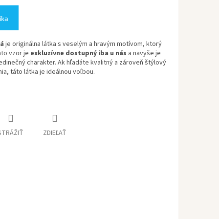
íka
tá
je originálna látka s veselým a hravým motívom, ktorý
to vzor je
exkluzívne dostupný iba u nás
a navyše je
edinečný charakter. Ak hľadáte kvalitný a zároveň štýlový
ia, táto látka je ideálnou voľbou.
STRÁŽIŤ
ZDIEĽAŤ