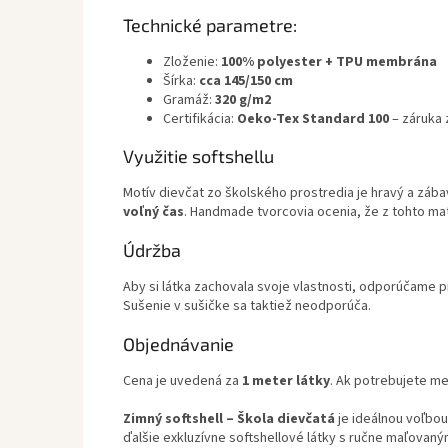
Technické parametre:
Zloženie:
100% polyester + TPU membrána
Šírka:
cca 145/150 cm
Gramáž:
320 g/m2
Certifikácia:
Oeko-Tex Standard 100
– záruka 
Využitie softshellu
Motív dievčat zo školského prostredia je hravý a zábav
voľný čas
. Handmade tvorcovia ocenia, že z tohto mate
Údržba
Aby si látka zachovala svoje vlastnosti, odporúčame p
Sušenie v sušičke sa taktiež neodporúča.
Objednávanie
Cena je uvedená za
1 meter látky
. Ak potrebujete me
Zimný softshell – Škola dievčatá
je ideálnou voľbou
ďalšie exkluzívne softshellové látky s ručne maľovaný