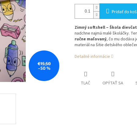
Pridať do koš
Zimný softshell – Škola dievča
nadchne najmä malé školáčky. Ten
ručne maľovaný
, čo mu dodáva j
materiál na šitie detského oblečen
Detailné informácie
€15,50
–50 %
TLAČ
OPÝTAŤ SA