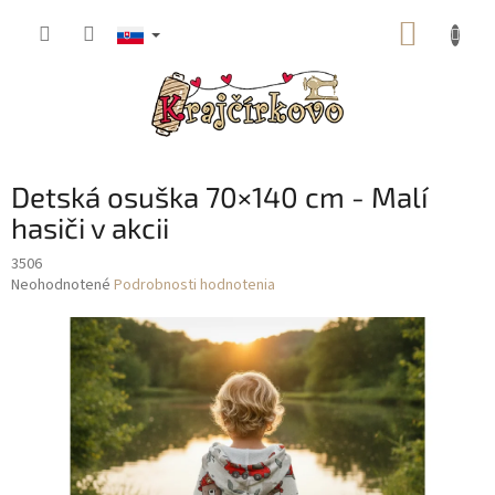
Prejsť
NÁKUP
na
obsah
KOŠÍK
Detská osuška 70×140 cm - Malí
hasiči v akcii
3506
Priemerné
Neohodnotené
Podrobnosti hodnotenia
hodnotenie
produktu
je
0,0
z
5
hviezdičiek.