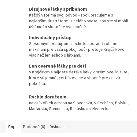
Dizajnové látky s príbehom
Každý vzor má svoj pôvod - spolupracujeme s
najlepšími ilustrátormi z celého sveta, aby ste si mohli
ušiť niečo skutočne výnimočné.
Individuálny prístup
S osobným prístupom a ochotou poradiť robíme
maximum pre vašu spokojnosť - preto je Krajčírkovo
viac než len eshop s látkami.
Len overené látky pre deti
V Krajčírkove nájdete detské látky v prémiovej kvalite,
ktoré sú jemné, certifikované a vhodné pre citlivú
pokožku.
Rýchle doručenie
na akúkoľvek adresu na Slovensku, v Čechách, Poľsku,
Maďarsku, Rumunsku, Rakúsku a v Nemecku.
Popis
Podobné (8)
Diskusia