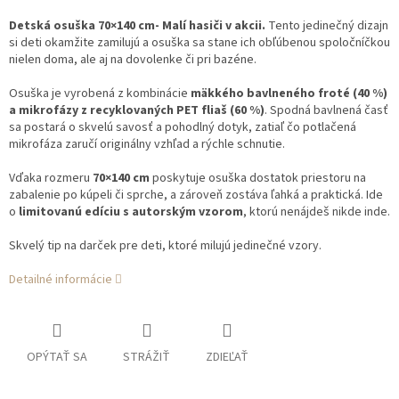
Detská osuška 70×140 cm- Malí hasiči v akcii.
Tento jedinečný dizajn
si deti okamžite zamilujú a osuška sa stane ich obľúbenou spoločníčkou
nielen doma, ale aj na dovolenke či pri bazéne.
Osuška je vyrobená z kombinácie
mäkkého bavlneného froté (40 %)
a mikrofázy z recyklovaných PET fliaš (60 %)
. Spodná bavlnená časť
sa postará o skvelú savosť a pohodlný dotyk, zatiaľ čo potlačená
mikrofáza zaručí originálny vzhľad a rýchle schnutie.
Vďaka rozmeru
70×140 cm
poskytuje osuška dostatok priestoru na
zabalenie po kúpeli či sprche, a zároveň zostáva ľahká a praktická. Ide
o
limitovanú edíciu s autorským vzorom
, ktorú nenájdeš nikde inde.
Skvelý tip na darček pre deti, ktoré milujú jedinečné vzory.
Detailné informácie
OPÝTAŤ SA
STRÁŽIŤ
ZDIEĽAŤ