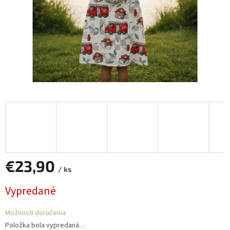
€23,90
/ ks
Jednotková
Vypredané
cena:
Možnosti doručenia
Položka bola vypredaná…