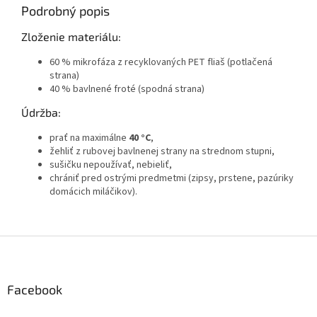
Podrobný popis
Zloženie materiálu:
60 % mikrofáza z recyklovaných PET fliaš (potlačená
strana)
40 % bavlnené froté (spodná strana)
Údržba:
prať na maximálne
40 °C
,
žehliť z rubovej bavlnenej strany na strednom stupni,
sušičku nepoužívať, nebieliť,
chrániť pred ostrými predmetmi (zipsy, prstene, pazúriky
domácich miláčikov).
Z
á
p
ä
Facebook
t