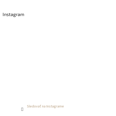
i
e
Instagram
Sledovať na Instagrame