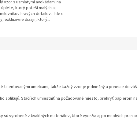
lý vzor s usmiatymi avokádami na
úplete, ktorý poteší malých aj
milovníkov hravých detailov. Ide o
y, exkluzívne dizajn, ktorý...
é talentovanými umelcami, takže každý vzor je jedinečný a prinesie do váš
o aplikujú. Stačí ich umiestniť na požadované miesto, prekryť papierom n
 sú vyrobené z kvalitných materiálov, ktoré vydržia aj po mnohých prania