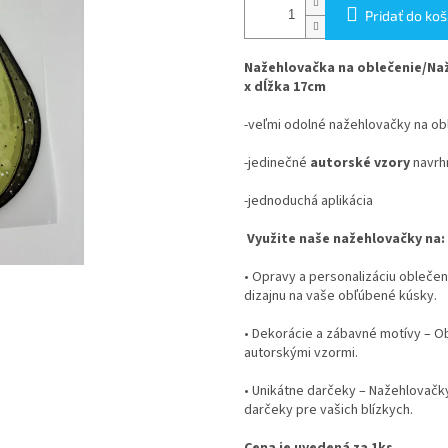
Pridať do koš
Nažehlovačka na oblečenie/Naž
x dĺžka 17cm
-veľmi odolné nažehlovačky na ob
-jedinečné
autorské vzory
navrhn
-jednoduchá aplikácia
Využite naše nažehlovačky na:
•
Opravy a personalizáciu oblečen
dizajnu na vaše obľúbené kúsky.
•
Dekorácie a zábavné motívy
– Ob
autorskými vzormi.
•
Unikátne darčeky
– Nažehlovačky
darčeky pre vašich blízkych.