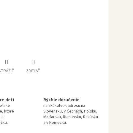
STRÁŽIŤ
ZDIEĽAŤ
re deti
Rýchle doručenie
detské
na akúkoľvek adresu na
te, ktoré
Slovensku, v Čechách, Poľsku,
 a
Maďarsku, Rumunsku, Rakúsku
ožku.
a v Nemecku.