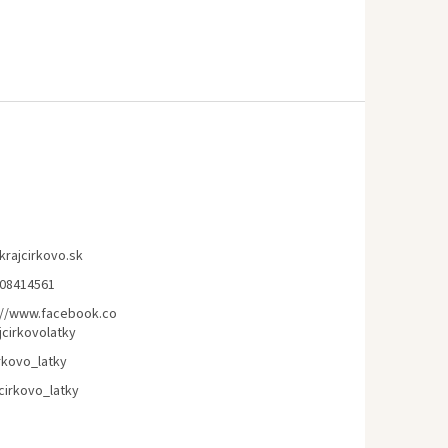
krajcirkovo.sk
08414561
://www.facebook.co
jcirkovolatky
rkovo_latky
cirkovo_latky