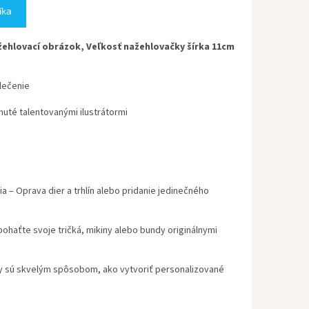
íka
ehlovací obrázok, Veľkosť nažehlovačky šírka 11cm
lečenie
uté talentovanými ilustrátormi
ia
– Oprava dier a trhlín alebo pridanie jedinečného
ohaťte svoje tričká, mikiny alebo bundy originálnymi
 sú skvelým spôsobom, ako vytvoriť personalizované