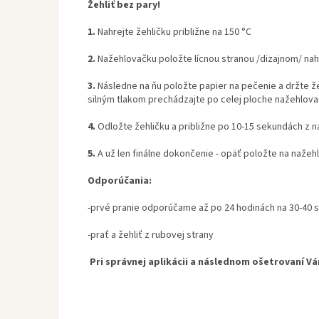
Žehliť bez pary!
1.
Nahrejte žehličku približne na 150 °C
2.
Nažehlovačku položte lícnou stranou /dizajnom/ nah
3.
Následne na ňu položte papier na pečenie a držte ž
silným tlakom prechádzajte po celej ploche nažehlova
4.
Odložte žehličku a približne po 10-15 sekundách z n
5.
A už len finálne dokončenie - opäť položte na nažeh
Odporúčania:
-prvé pranie odporúčame až po 24 hodinách na 30-40 
-prať a žehliť z rubovej strany
Pri správnej aplikácii a následnom ošetrovaní V