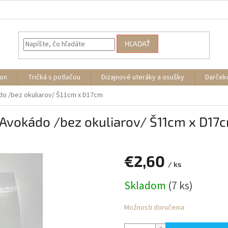
HĽADAŤ
ion
Tričká s potlačou
Dizajnové uteráky a osušky
Darček
do /bez okuliarov/ Š11cm x D17cm
 Avokádo /bez okuliarov/ Š11cm x D17
€2,60
/ ks
Jednotková
Skladom
(7 ks)
cena:
Možnosti doručenia