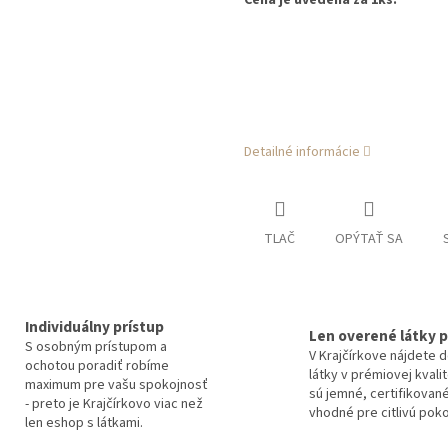
Cena je uvedená za 1ks.
Detailné informácie
TLAČ
OPÝTAŤ SA
Individuálny prístup
Len overené látky p
S osobným prístupom a
V Krajčírkove nájdete 
ochotou poradiť robíme
látky v prémiovej kvali
maximum pre vašu spokojnosť
sú jemné, certifikované
- preto je Krajčírkovo viac než
vhodné pre citlivú pok
len eshop s látkami.