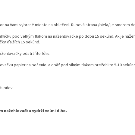
or na Vami vybrané miesto na oblečení. Rubová strana /biela/ je smerom do
ehličku pod veľkým tlakom na nažehlovačke po dobu 15 sekúnd. Ak je nažehl
čky ďalších 15 sekúnd.
ažehlovačky odstráňte fóliu.
lovačku papier na pečenie a opäť pod silným tlakom prežehlite 5-10 sekúnd
stupňov
ám nažehlovačka vydrží veľmi dlho.