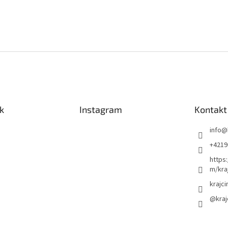
k
Instagram
Kontakt
info
@
+4219
https
m/kra
krajci
@kraj