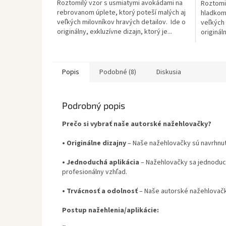
Roztomilý vzor s usmiatymi avokádami na
Roztomi
rebrovanom úplete, ktorý poteší malých aj
hladkom 
veľkých milovníkov hravých detailov. Ide o
veľkých 
originálny, exkluzívne dizajn, ktorý je...
origináln
Popis
Podobné (8)
Diskusia
Podrobný popis
Prečo si vybrať naše autorské nažehlovačky?
•
Originálne dizajny
– Naše nažehlovačky sú navrhnut
•
Jednoduchá aplikácia
– Nažehlovačky sa jednoduch
profesionálny vzhľad.
•
Trvácnosť a odolnosť
– Naše autorské nažehlovačky
Postup nažehlenia/aplikácie: