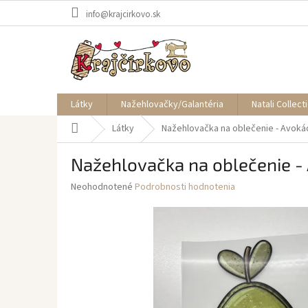
Prejsť
info@krajcirkovo.sk
na
obsah
Látky
Nažehlovačky/Galantéria
Natali Collect
Domov
Látky
Nažehlovačka na oblečenie - Avoká
Nažehlovačka na oblečenie -
Priemerné
Neohodnotené
Podrobnosti hodnotenia
hodnotenie
produktu
je
0,0
z
5
hviezdičiek.