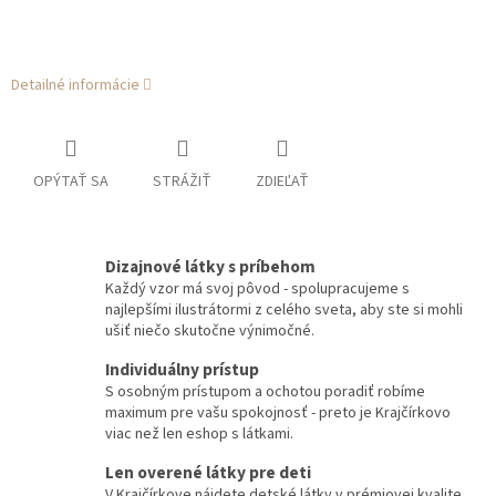
Detailné informácie
OPÝTAŤ SA
STRÁŽIŤ
ZDIEĽAŤ
Dizajnové látky s príbehom
Každý vzor má svoj pôvod - spolupracujeme s
najlepšími ilustrátormi z celého sveta, aby ste si mohli
ušiť niečo skutočne výnimočné.
Individuálny prístup
S osobným prístupom a ochotou poradiť robíme
maximum pre vašu spokojnosť - preto je Krajčírkovo
viac než len eshop s látkami.
Len overené látky pre deti
V Krajčírkove nájdete detské látky v prémiovej kvalite,